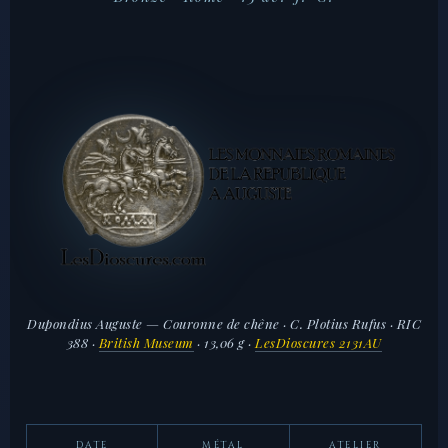
Dupondius Auguste — Couronne de chêne · C. Plotius Rufus · RIC
388 ·
British Museum
· 13,06 g ·
LesDioscures 2131AU
DATE
MÉTAL
ATELIER