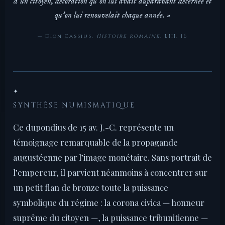
d’un citoyen, décoration qu’on lui avait auparavant décernée et
qu’on lui renouvelait chaque année. »
— Dion Cassius,
Histoire romaine
, LIII, 16
✦
SYNTHÈSE NUMISMATIQUE
Ce dupondius de 15 av. J.-C. représente un
témoignage remarquable de la propagande
augustéenne par l’image monétaire. Sans portrait de
l’empereur, il parvient néanmoins à concentrer sur
un petit flan de bronze toute la puissance
symbolique du régime : la corona civica — honneur
suprême du citoyen —, la puissance tribunitienne —