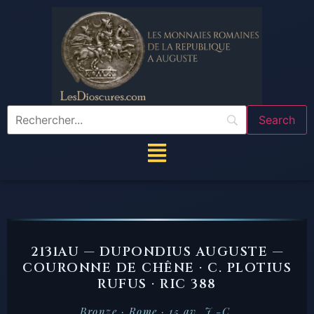
2131AU — DUPONDIUS AUGUSTE —
COURONNE DE CHÊNE · C. PLOTIUS
RUFUS · RIC 388
Bronze · Rome · 15 av. J.-C.