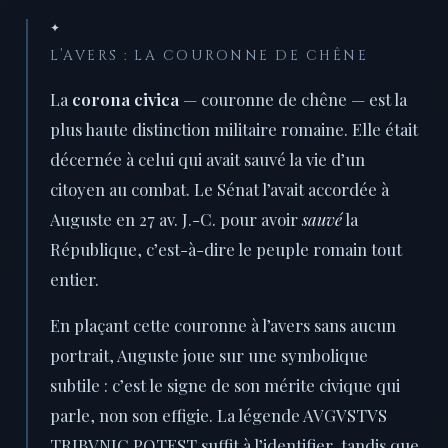
✦
L’AVERS : LA COURONNE DE CHÊNE
La
corona civica
— couronne de chêne — est la
plus haute distinction militaire romaine. Elle était
décernée à celui qui avait sauvé la vie d’un
citoyen au combat. Le Sénat l’avait accordée à
Auguste en 27 av. J.-C. pour avoir
sauvé
la
République, c’est-à-dire le peuple romain tout
entier.
En plaçant cette couronne à l’avers sans aucun
portrait, Auguste joue sur une symbolique
subtile : c’est le signe de son mérite civique qui
parle, non son effigie. La légende AVGVSTVS
TRIBVNIC POTEST suffit à l’identifier, tandis que