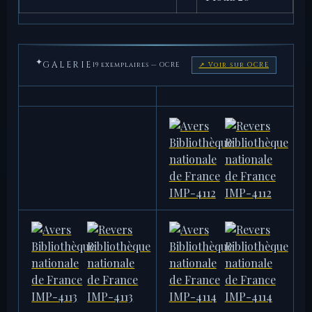
✦
GALERIE
19 exemplaires — OCRE
↗ Voir sur OCRE
AMERICAN NUMISMATIC
AMERICAN NUMISMATIC
SOCIETY
SOCIETY
1953.171.320
1953.171.321
8,12 g · 26,0 mm
7,61 g · 26,5 mm
AMERICAN NUMISMATIC
BIBLIOTHÈQUE NATIONALE DE
SOCIETY
FRANCE
1944.100.38355
IMP-4112
12,41 g · 27,0 mm
15,89 g