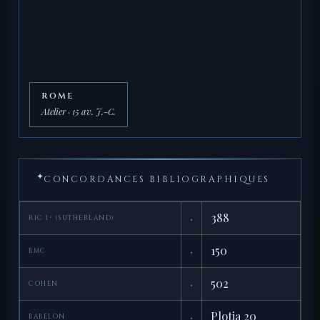
ROME
Atelier · 15 av. J.-C.
✦
CONCORDANCES BIBLIOGRAPHIQUES
·
388
RIC I² (SUTHERLAND)
·
150
BMC
·
502
COHEN
·
Plotia 20
BABELON