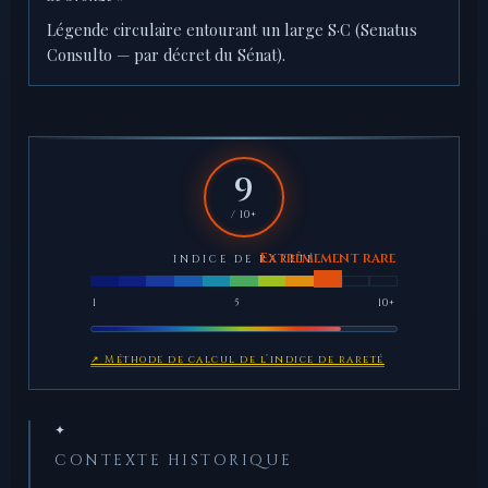
Légende circulaire entourant un large S·C (Senatus
Consulto — par décret du Sénat).
9
/ 10+
INDICE DE RARETÉ
1
5
10+
↗ Méthode de calcul de l’indice de rareté
✦
CONTEXTE HISTORIQUE