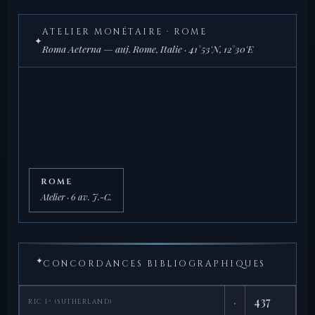
ATELIER MONÉTAIRE · ROME
✦
Roma Aeterna — auj. Rome, Italie · 41°53'N, 12°30'E
ROME
Atelier · 6 av. J.-C.
✦
CONCORDANCES BIBLIOGRAPHIQUES
·
437
RIC I² (SUTHERLAND)