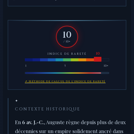
10
/ 10+
INDICE DE RARETÉ
1
5
10+
↗ Méthode de calcul de l'indice de rareté
✦
CONTEXTE HISTORIQUE
En
6 av. J.-C.
, Auguste règne depuis plus de deux
décennies sur un empire solidement ancré dans