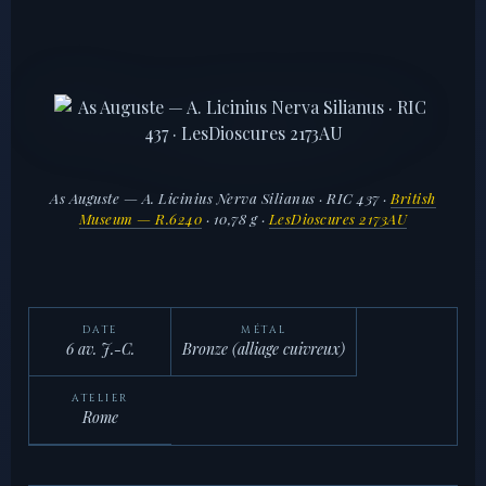
As Auguste — A. Licinius Nerva Silianus · RIC 437 ·
British
Museum — R.6240
· 10,78 g ·
LesDioscures 2173AU
DATE
MÉTAL
6 av. J.-C.
Bronze (alliage cuivreux)
ATELIER
Rome