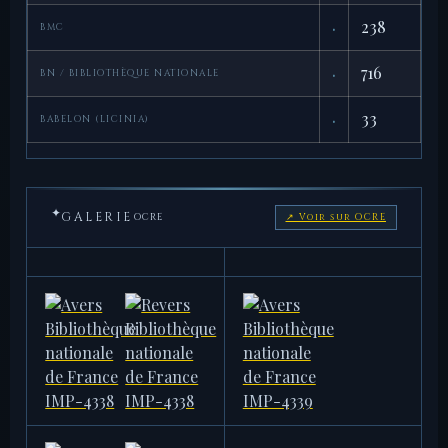
·
238
BMC
·
716
BN / BIBLIOTHÈQUE NATIONALE
·
33
BABELON (LICINIA)
✦
GALERIE
OCRE
↗ Voir sur OCRE
AMERICAN NUMISMATIC
AMERICAN NUMISMATIC
SOCIETY
SOCIETY
1944.100.38401
1996.104.7
10,87 g · 26,5 mm
8,27 g · 28,0 mm