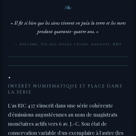
« Il fit si bien que les siens tinrent en paix la terre et les mers
pendant quarante-quatre ans. »
— Suétone,
Vie des douze Césars
, Auguste, XXII
✦
INTÉRÊT NUMISMATIQUE ET PLACE DANS
LA SÉRIE
L'as RIC 437 s'inscrit dans une série cohérente
d'émissions augustéennes au nom de magistrats
monétaires actifs vers 6 av. J.-C. Son état de
conservation variable d'un exemplaire à l'autre (les