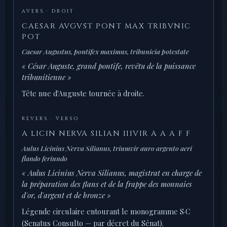
AVERS · DROIT
CAESAR AVGVST PONT MAX TRIBVNIC
POT
Caesar Augustus, pontifex maximus, tribunicia potestate
« César Auguste, grand pontife, revêtu de la puissance
tribunitienne »
Tête nue d'Auguste tournée à droite.
REVERS · VERSO
A LICIN NERVA SILIAN IIIVIR A A A F F
Aulus Licinius Nerva Silianus, triumvir auro argento aeri
flando feriundo
« Aulus Licinius Nerva Silianus, magistrat en charge de
la préparation des flans et de la frappe des monnaies
d'or, d'argent et de bronze »
Légende circulaire entourant le monogramme S·C
(Senatus Consulto — par décret du Sénat).