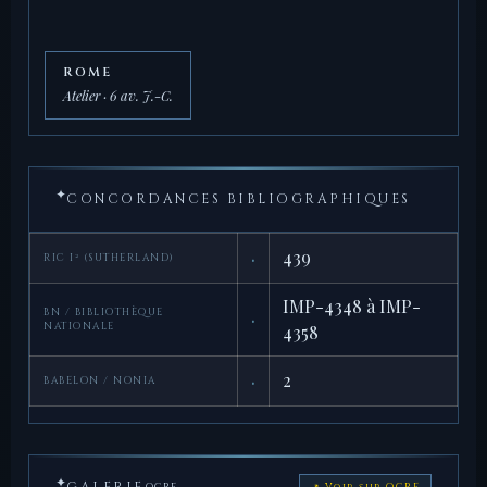
ROME
Atelier · 6 av. J.-C.
✦
CONCORDANCES BIBLIOGRAPHIQUES
·
439
RIC I² (SUTHERLAND)
IMP-4348 à IMP-
BN / BIBLIOTHÈQUE
·
NATIONALE
4358
·
2
BABELON / NONIA
✦