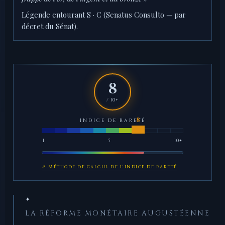
Légende entourant S · C (Senatus Consulto — par
décret du Sénat).
8
/ 10+
INDICE DE RARETÉ
1
5
10+
↗ Méthode de calcul de l'indice de rareté
✦
LA RÉFORME MONÉTAIRE AUGUSTÉENNE