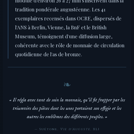
module d'environ 26 à 27 mm s'inscrivent dans la
tradition pondérale augustéenne. Les 41
exemplaires recensés dans OCRE, dispersés de
l'ANS à Berlin, Vienne, la BnF et le British
Museum, témoignent d'une diffusion large,
cohérente avec le rôle de monnaie de circulation
quotidienne de l'as de bronze.
« Il régla avec tant de soin la monnaie, qu'il fit frapper par les
triumvirs des pièces dont les unes portaient son effigie et les
autres les emblèmes des différents peuples. »
— Suétone,
Vie d'Auguste
, XLI