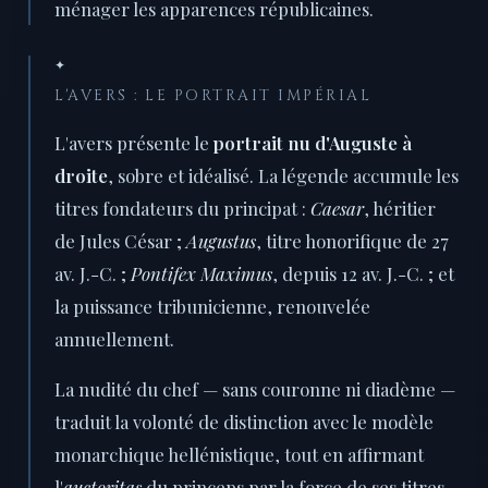
ménager les apparences républicaines.
✦
L'AVERS : LE PORTRAIT IMPÉRIAL
L'avers présente le
portrait nu d'Auguste à
droite
, sobre et idéalisé. La légende accumule les
titres fondateurs du principat :
Caesar
, héritier
de Jules César ;
Augustus
, titre honorifique de 27
av. J.-C. ;
Pontifex Maximus
, depuis 12 av. J.-C. ; et
la puissance tribunicienne, renouvelée
annuellement.
La nudité du chef — sans couronne ni diadème —
traduit la volonté de distinction avec le modèle
monarchique hellénistique, tout en affirmant
l'
auctoritas
du princeps par la force de ses titres