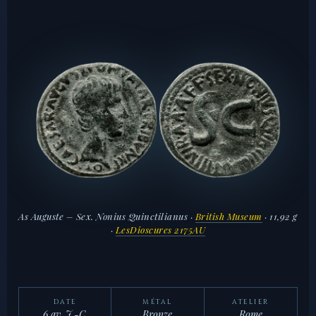
As Auguste – Sex. Nonius Quinctilianus ·
British Museum
· 11,92 g
·
LesDioscures 2175AU
DATE
MÉTAL
ATELIER
6 av. J.-C.
Bronze
Rome