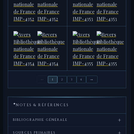
11,91 g
11,70 g
BIBLIOTHÈQUE NATIONALE DE
BIBLIOTHÈQUE NATIONALE DE
FRANCE
FRANCE
IMP-4352
IMP-4353
8,23 g
9,99 g
←
→
BIBLIOTHÈQUE NATIONALE DE
BIBLIOTHÈQUE NATIONALE DE
1
2
3
4
FRANCE
FRANCE
IMP-4354
IMP-4355
11,28 g
10,01 g
✦
NOTES & RÉFÉRENCES
+
BIBLIOGRAPHIE GÉNÉRALE
+
Sutherland,
Roman Imperial
, Spink,
SOURCES PRIMAIRES