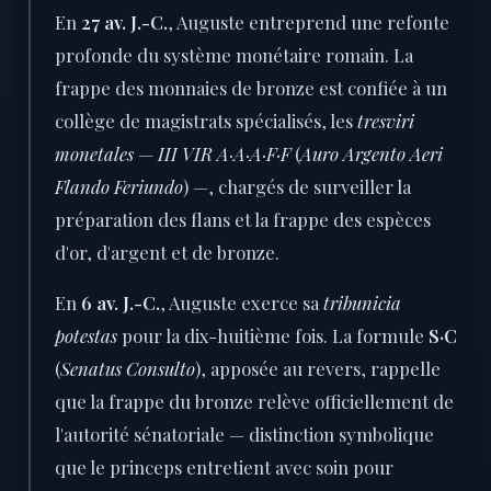
En
27 av. J.-C.
, Auguste entreprend une refonte
profonde du système monétaire romain. La
frappe des monnaies de bronze est confiée à un
collège de magistrats spécialisés, les
tresviri
monetales
—
III VIR A·A·A·F·F
(
Auro Argento Aeri
Flando Feriundo
) —, chargés de surveiller la
préparation des flans et la frappe des espèces
d'or, d'argent et de bronze.
En
6 av. J.-C.
, Auguste exerce sa
tribunicia
potestas
pour la dix-huitième fois. La formule
S·C
(
Senatus Consulto
), apposée au revers, rappelle
que la frappe du bronze relève officiellement de
l'autorité sénatoriale — distinction symbolique
que le princeps entretient avec soin pour