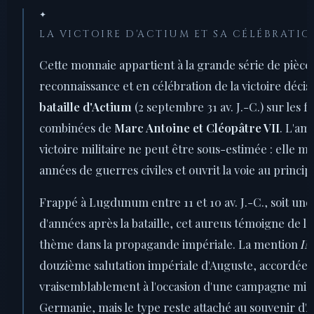
✦
LA VICTOIRE D'ACTIUM ET SA CÉLÉBRATI
Cette monnaie appartient à la grande série de pièce
reconnaissance et en célébration de la victoire décis
bataille d'Actium
(2 septembre 31 av. J.-C.) sur les f
combinées de
Marc Antoine et Cléopâtre VII
. L'am
victoire militaire ne peut être sous-estimée : elle mit
années de guerres civiles et ouvrit la voie au princip
Frappé à Lugdunum entre 11 et 10 av. J.-C., soit une
d'années après la bataille, cet aureus témoigne de l
thème dans la propagande impériale. La mention
IM
douzième salutation impériale d'Auguste, accordée
vraisemblablement à l'occasion d'une campagne mili
Germanie, mais le type reste attaché au souvenir d'A