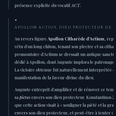
présence explicite du vocatif
ACT
.
✦
APOLLON ACTIUS, DIEU PROTECTEUR DE L
Au revers figure
Apollon Citharède d'Actium
, rep
vêtu d'un long chiton, tenant son plectre et sa cithar
promontoire d'Actium se dressait un antique sanctu
dédié à Apollon, dont Auguste implora le patronage av
La victoire obtenue fut naturellement interprétée 
manifestation de la faveur divine du dieu.
Auguste entreprit d'amplifier et de rénover ce templ
sa
pietas
envers son dieu protecteur. Konstantinos Z
que cette action visait à « souligner la piété et la gr
envers son dieu protecteur, et peut-être à tenter de