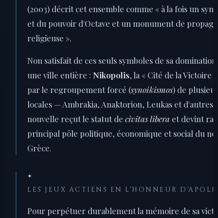
(2003) décrit cet ensemble comme « à la fois un symb
et du pouvoir d'Octave et un monument de propagan
religieuse ».
Non satisfait de ces seuls symboles de sa dominatio
une ville entière :
Nikopolis
, la « Cité de la Victoire 
par le regroupement forcé (
synoikismos
) de plusie
locales — Ambrakia, Anaktorion, Leukas et d'autres. 
nouvelle reçut le statut de
civitas libera
et devint ra
principal pôle politique, économique et social du no
Grèce.
✦
LES JEUX ACTIENS EN L'HONNEUR D'APOL
Pour perpétuer durablement la mémoire de sa victo