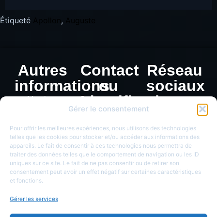
Étiqueté
Apollon
,
Auguste
Autres
Contact
Réseau
informations
ou
sociaux
Identification
Mentions
Gérer le consentement
légales
de
Politique de
monnaie
Pour offrir les meilleures expériences, nous utilisons des technologies
confidentialité
telles que les cookies pour stocker et/ou accéder aux informations des
appareils. Le fait de consentir à ces technologies nous permettra de
traiter des données telles que le comportement de navigation ou les ID
uniques sur ce site. Le fait de ne pas consentir ou de retirer son
consentement peut avoir un effet négatif sur certaines caractéristiques
et fonctions.
Gérer les services