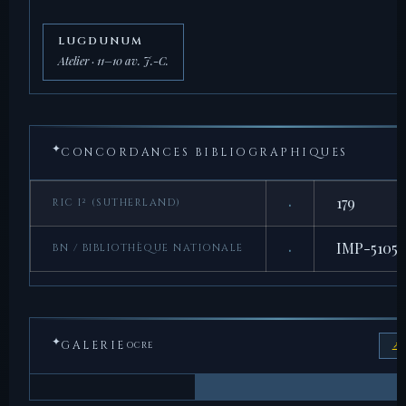
LUGDUNUM
Atelier · 11–10 av. J.-C.
✦
CONCORDANCES BIBLIOGRAPHIQUES
·
179
RIC I² (SUTHERLAND)
·
IMP-5105
BN / BIBLIOTHÈQUE NATIONALE
✦
GALERIE
↗ 
OCRE