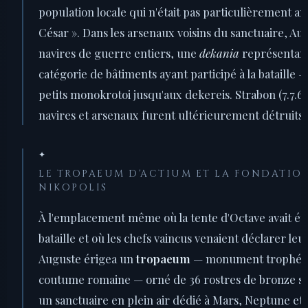
population locale qui n'était pas particulièrement am
César ». Dans les arsenaux voisins du sanctuaire, Au
navires de guerre entiers, une
dekania
représentan
catégorie de bâtiments ayant participé à la bataille —
petits monokrotoi jusqu'aux dekereis. Strabon (7.7.6
navires et arsenaux furent ultérieurement détruits 
✦
LE TROPAEUM D'ACTIUM ET LA FONDATIO
NIKOPOLIS
À l'emplacement même où la tente d'Octave avait été
bataille et où les chefs vaincus venaient déclarer leu
Auguste érigea un
tropaeum
— monument trophée s
coutume romaine — orné de 36 rostres de bronze su
un sanctuaire en plein air dédié à Mars, Neptune et