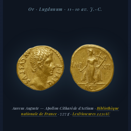
Or · Lugdunum · 11–10 av. J.-C.
Aureus Auguste — Apollon Citharède d'Actium ·
Bibliothèque
nationale de France
· 7,77 g ·
LesDioscures 2231AU