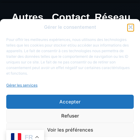
Autres
Contact
Réseau
informations
ou
sociaux
Gérer le consentement
Identification
Mentions
Pour offrir les meilleures expériences, nous utilisons des technologies
légales
de
telles que les cookies pour stocker et/ou accéder aux informations des
Politique de
appareils. Le fait de consentir à ces technologies nous permettra de
monnaie
traiter des données telles que le comportement de navigation ou les ID
confidentialité
uniques sur ce site. Le fait de ne pas consentir ou de retirer son
consentement peut avoir un effet négatif sur certaines caractéristiques
et fonctions.
Gérer les services
Accepter
Refuser
Voir les préférences
FR