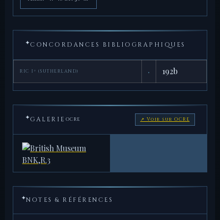
✦
CONCORDANCES BIBLIOGRAPHIQUES
·
192b
RIC I² (SUTHERLAND)
✦
GALERIE
OCRE
↗ Voir sur OCRE
BRITISH MUSEUM
BNK,R.3
✦
NOTES & RÉFÉRENCES
7,89 g