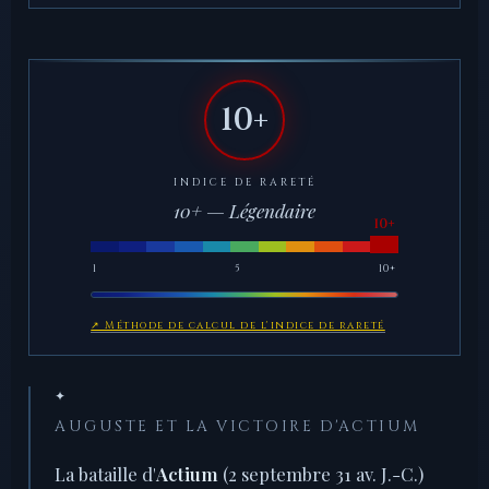
10+
INDICE DE RARETÉ
10+ — Légendaire
1
5
10+
↗ Méthode de calcul de l'indice de rareté
✦
AUGUSTE ET LA VICTOIRE D'ACTIUM
La bataille d'
Actium
(2 septembre 31 av. J.-C.)