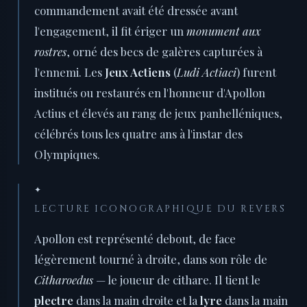
commandement avait été dressée avant
l'engagement, il fit ériger un
monument aux
rostres
, orné des becs de galères capturées à
l'ennemi. Les
Jeux Actiens
(
Ludi Actiaci
) furent
institués ou restaurés en l'honneur d'Apollon
Actius et élevés au rang de jeux panhelléniques,
célébrés tous les quatre ans à l'instar des
Olympiques.
✦
LECTURE ICONOGRAPHIQUE DU REVERS
Apollon est représenté debout, de face
légèrement tourné à droite, dans son rôle de
Citharoedus
— le joueur de cithare. Il tient le
plectre
dans la main droite et la
lyre
dans la main