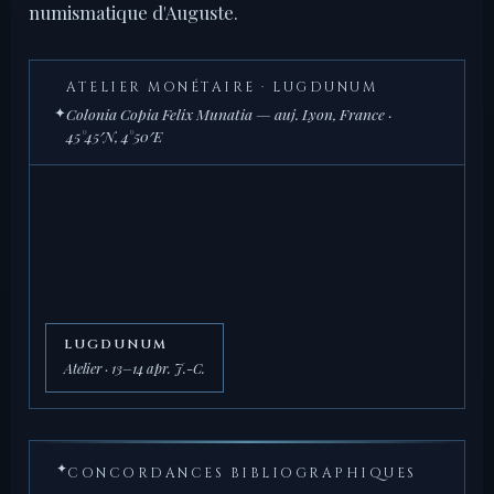
numismatique d'Auguste.
ATELIER MONÉTAIRE · LUGDUNUM
✦
Colonia Copia Felix Munatia — auj. Lyon, France ·
45°45′N, 4°50′E
LUGDUNUM
Atelier · 13–14 apr. J.-C.
✦
CONCORDANCES BIBLIOGRAPHIQUES