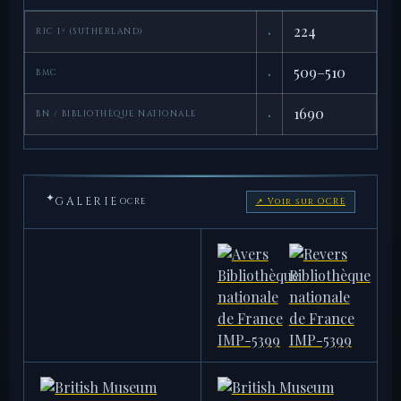
·
224
RIC I² (SUTHERLAND)
·
509–510
BMC
·
1690
BN / BIBLIOTHÈQUE NATIONALE
✦
GALERIE
OCRE
↗ Voir sur OCRE
AMERICAN NUMISMATIC
BIBLIOTHÈQUE NATIONALE DE
SOCIETY
FRANCE