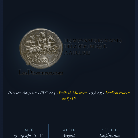
Denier Auguste · RIC 224 ·
British Museum
· 3,82 g ·
LesDioscures
2283AU
DATE
MÉTAL
ATELIER
13–14 apr. J.-C.
Argent
Lugdunum