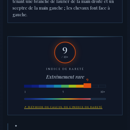
tenant une branche de laurier de la main droite et un
sceptre de la main gauche ; les chevaux font face à
gauche.
9
/ 10+
INDICE DE RARETÉ
Extrêmement rare
1
5
10+
↗ Méthode de calcul de l'indice de rareté
✦