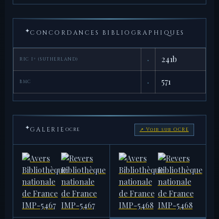
✦
CONCORDANCES BIBLIOGRAPHIQUES
·
241b
RIC I² (SUTHERLAND)
·
571
BMC
✦
GALERIE
OCRE
↗ Voir sur OCRE