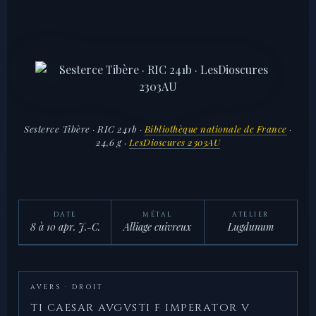
Sesterce Tibère · RIC 241b ·
Bibliothèque nationale de France
·
24,6 g ·
LesDioscures 2303AU
DATE
MÉTAL
ATELIER
8 à 10 apr. J.-C.
Alliage cuivreux
Lugdunum
AVERS · DROIT
TI CAESAR AVGVSTI F IMPERATOR V