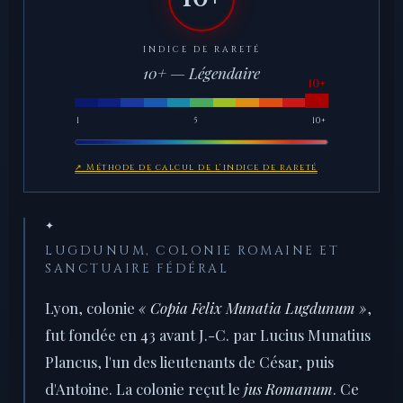
INDICE DE RARETÉ
10+ — Légendaire
1
5
10+
↗ Méthode de calcul de l'indice de rareté
✦
LUGDUNUM, COLONIE ROMAINE ET
SANCTUAIRE FÉDÉRAL
Lyon, colonie
« Copia Felix Munatia Lugdunum »
,
fut fondée en 43 avant J.-C. par Lucius Munatius
Plancus, l'un des lieutenants de César, puis
d'Antoine. La colonie reçut le
jus Romanum
. Ce