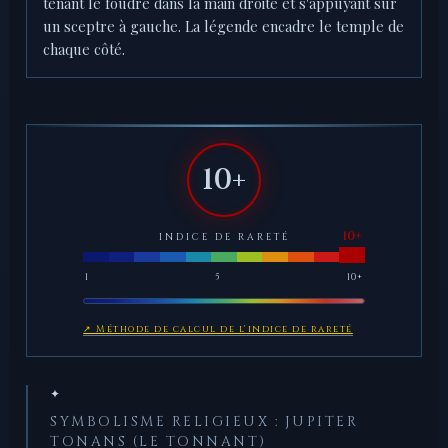
tenant le foudre dans la main droite et s'appuyant sur
un sceptre à gauche. La légende encadre le temple de
chaque côté.
10+
INDICE DE RARETÉ
1
5
10+
↗ Méthode de calcul de l'indice de rareté
✦
SYMBOLISME RELIGIEUX : JUPITER
TONANS (LE TONNANT)