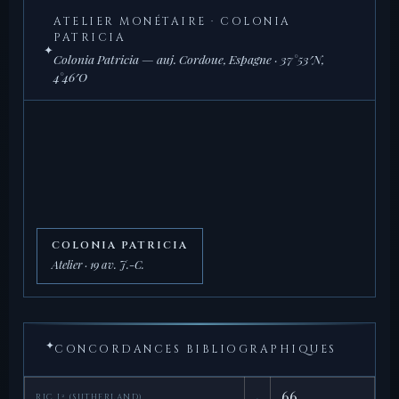
ATELIER MONÉTAIRE · COLONIA
PATRICIA
✦
Colonia Patricia — auj. Cordoue, Espagne · 37°53′N,
4°46′O
COLONIA PATRICIA
Atelier · 19 av. J.-C.
✦
CONCORDANCES BIBLIOGRAPHIQUES
·
66
RIC I² (SUTHERLAND)