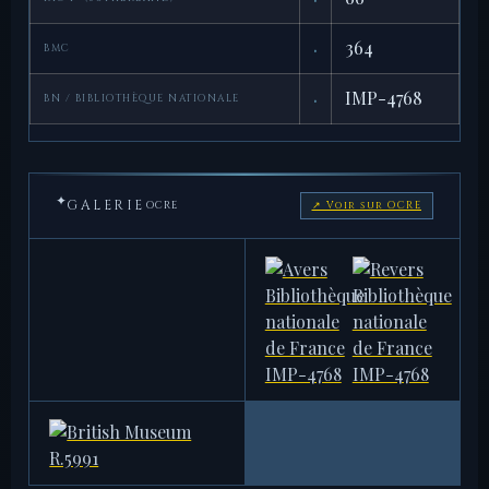
·
364
BMC
·
IMP-4768
BN / BIBLIOTHÈQUE NATIONALE
✦
GALERIE
OCRE
↗ Voir sur OCRE
AMERICAN NUMISMATIC
BIBLIOTHÈQUE NATIONALE DE
SOCIETY
FRANCE
1954.256.5
IMP-4768
7,86 g · 20,5 mm
7,69 g