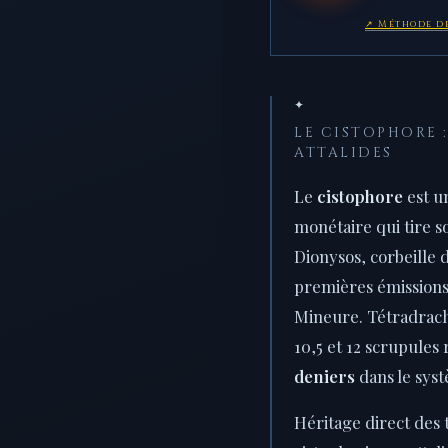
↗ Méthode de
✦
LE CISTOPHORE :
ATTALIDES
Le
cistophore
est u
monétaire qui tire 
Dionysos, corbeille 
premières émissions
Mineure. Tétradrac
10,5 et 12 scrupules 
deniers
dans le sys
Héritage direct des