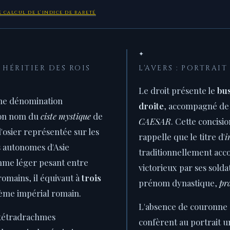
 calcul de l'indice de rareté
✦
 HÉRITIER DES ROIS
L'AVERS : PORTRAI
Le droit présente le
bus
ne dénomination
droite
, accompagné de 
son nom du
ciste mystique
de
CAESAR
. Cette concisi
d'osier représentée sur les
rappelle que le titre d'
i
 autonomes d'Asie
traditionnellement acc
hme léger pesant entre
victorieux par ses soldat
romains, il équivaut à
trois
prénom dynastique,
pr
tème impérial romain.
L'absence de couronne e
 tétradrachmes
confèrent au portrait u