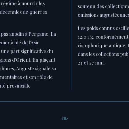
 régime à nourrir les
soutenu des collection
 décennies de guerres
émissions augustéennes 
Les poids connus oscille
t pas anodin à Pergame. La
12,04 g, conformément
ier à blé de l'Asie
cistophorique antique. 
 une part significative du
dans les collections pub
égions d'Orient. En plaçant
24 et 27 mm.
ophores, Auguste signale sa
umentaires et son rôle de
té provinciale.