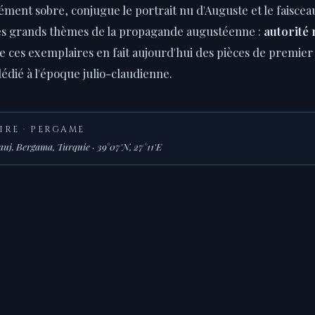
ément sobre, conjugue le portrait nu d'Auguste et le faiscea
es grands thèmes de la propagande augustéenne :
autorité 
de ces exemplaires en fait aujourd'hui des pièces de premie
dié à l'époque julio-claudienne.
IRE · PERGAME
j. Bergama, Turquie · 39°07'N, 27°11'E