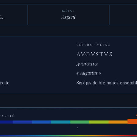
MÉTAL
C.
Argent
REVERS · VERSO
AVGVSTVS
AVGVSTVS
« Augustus »
roite
Six épis de blé noués ensembl
RARETÉ
5