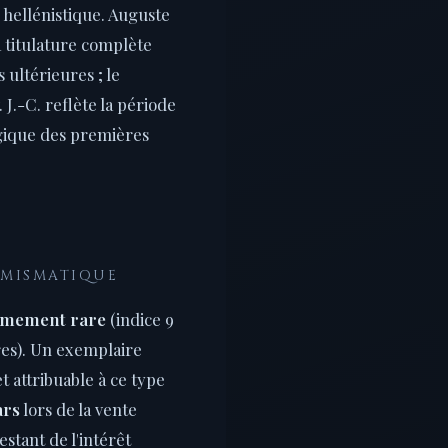
hellénistique. Auguste
a titulature complète
 ultérieures ; le
J.-C. reflète la période
gique des premières
UMISMATIQUE
êmement rare
(indice 9
res). Un exemplaire
t attribuable à ce type
ars
lors de la vente
stant de l'intérêt