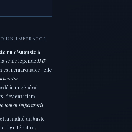
T D'UN IMPERATOR
te nu d'Auguste à
la seule légende
IMP
on est remarquable : elle
mperator
,
ordé à un général
s, devient ici un
aenomen imperatoris
.
t la nudité du buste
ne dignité sobre,