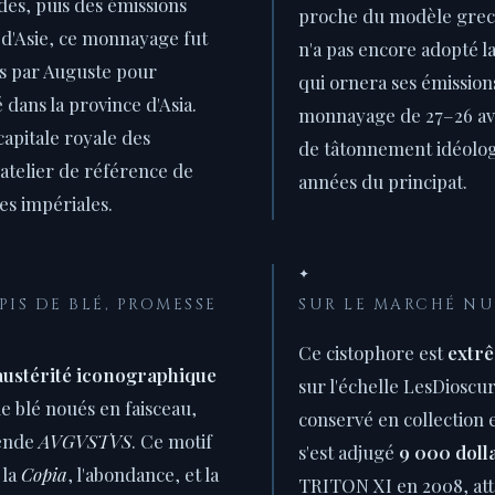
ides, puis des émissions
proche du modèle grec 
 d'Asie, ce monnayage fut
n'a pas encore adopté l
s par Auguste pour
qui ornera ses émissions
 dans la province d'Asia.
monnayage de 27–26 av. 
apitale royale des
de tâtonnement idéolo
l'atelier de référence de
années du principat.
es impériales.
✦
ÉPIS DE BLÉ, PROMESSE
SUR LE MARCHÉ N
Ce cistophore est
extr
austérité iconographique
sur l'échelle LesDioscu
de blé noués en faisceau,
conservé en collection e
gende
AVGVSTVS
. Ce motif
s'est adjugé
9 000 doll
 la
Copia
, l'abondance, et la
TRITON XI en 2008, atte