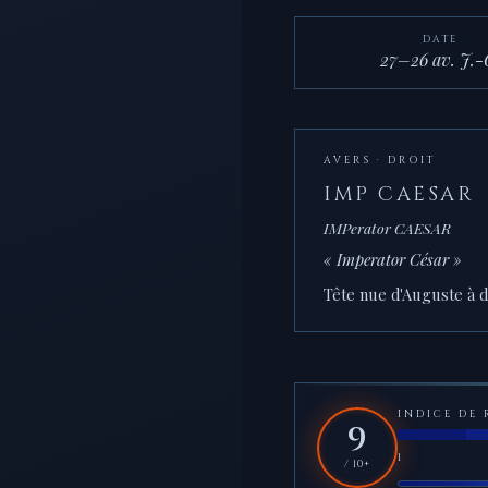
DATE
27–26 av. J.-
AVERS · DROIT
IMP CAESAR
IMPerator CAESAR
« Imperator César »
Tête nue d'Auguste à d
INDICE DE 
9
1
/ 10+