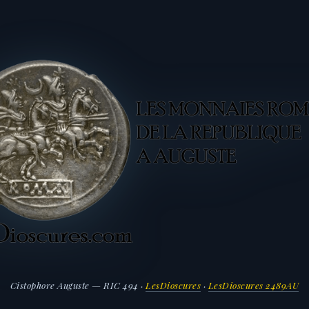
Cistophore Auguste — RIC 494 ·
LesDioscures
·
LesDioscures 2489AU