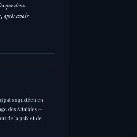
ées que deux
s, après avoir
ncipat augustéen en
age des Attalides —
nt de la paix et de