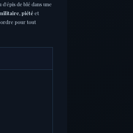
u d'épis de blé dans une
militaire
,
piété
et
r ordre pour tout