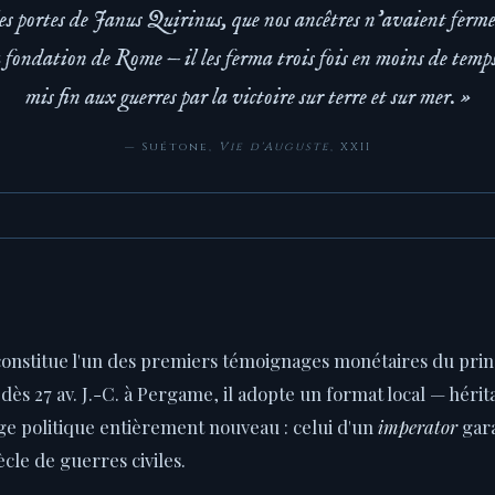
les portes de Janus Quirinus, que nos ancêtres n'avaient ferm
a fondation de Rome — il les ferma trois fois en moins de temp
mis fin aux guerres par la victoire sur terre et sur mer. »
— Suétone,
Vie d'Auguste
, XXII
constitue l'un des premiers témoignages monétaires du pri
dès 27 av. J.-C. à Pergame, il adopte un format local — hérit
ge politique entièrement nouveau : celui d'un
imperator
gara
cle de guerres civiles.