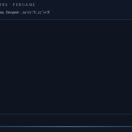
IRE · PERGAME
, Turquie · 39°07′N, 27°11′E