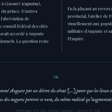
 à
C(aesar) A(ugustus)
,
En la plaçant au revers 
e du prince. D'autres
provincial, l'atelier de
l'abréviation de
visuellement aux populat
le conseil fédéral des cités
militaire d'Auguste et s
 avait accordé à Auguste
l'Empire.
ionnels. La question reste
ommé Auguste par un décret du sénat [...] parce que les lieux co
ns des augures portent ce nom, du même radical qu'augmentat
— Suétone,
Vie des douze Césars — Auguste
, VII