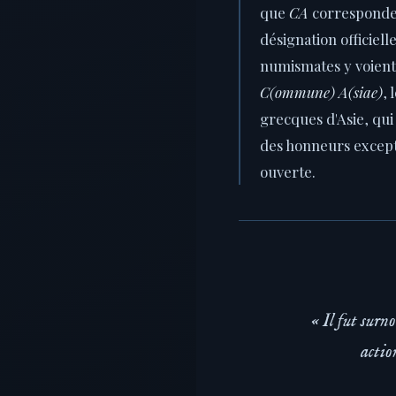
que
CA
corresponde
désignation officiell
numismates y voient 
C(ommune) A(siae)
, 
grecques d'Asie, qui
des honneurs except
ouverte.
« Il fut surn
actio