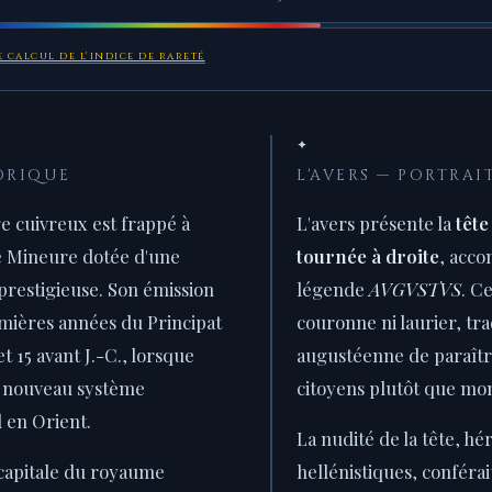
 calcul de l'indice de rareté
✦
ORIQUE
L'AVERS — PORTRAI
ge cuivreux est frappé à
L'avers présente la
tête
sie Mineure dotée d'une
tournée à droite
, acco
prestigieuse. Son émission
légende
AVGVSTVS
. C
remières années du Principat
couronne ni laurier, tra
et 15 avant J.-C., lorsque
augustéenne de paraît
n nouveau système
citoyens plutôt que mo
 en Orient.
La nudité de la tête, hé
capitale du royaume
hellénistiques, conféra