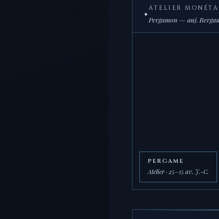
ATELIER MONÉTA
✦
Pergamon — auj. Bergama
PERGAME
Atelier · 25–15 av. J.-C.