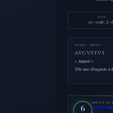
DATE
25–15 av. J.-
AVERS · DROIT
AVGVSTVS
« Auguste »
Tête nue d'Auguste à d
INDICE DE 
6
1