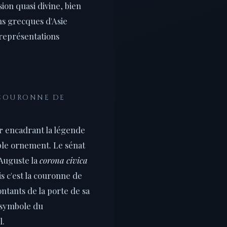
on quasi divine, bien
ons grecques d'Asie
représentations
 COURONNE DE
r
encadrant la légende
ple ornement. Le sénat
 Auguste la
corona civica
is c'est la couronne de
ontants de la porte de sa
 symbole du
l.