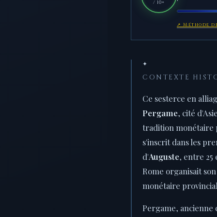
/ 10+
↗ Méthode de
✦
CONTEXTE HIST
Ce sesterce en allia
Pergame
, cité d'A
tradition monétaire 
s'inscrit dans les p
d'
Auguste
, entre 25 
Rome organisait so
monétaire provincial
Pergame, ancienne 