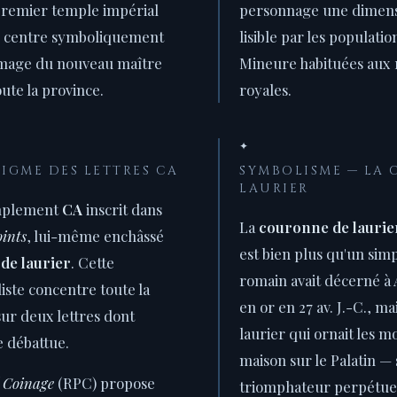
 premier temple impérial
personnage une dimensi
 un centre symboliquement
lisible par les populati
'image du nouveau maître
Mineure habituées aux 
ute la province.
royales.
✦
NIGME DES LETTRES CA
SYMBOLISME — LA
LAURIER
implement
CA
inscrit dans
La
couronne de laurie
oints
, lui-même enchâssé
est bien plus qu'un sim
de laurier
. Cette
romain avait décerné à
ste concentre toute la
en or en 27 av. J.-C., ma
ur deux lettres dont
laurier qui ornait les m
e débattue.
maison sur le Palatin —
 Coinage
(RPC) propose
triomphateur perpétue