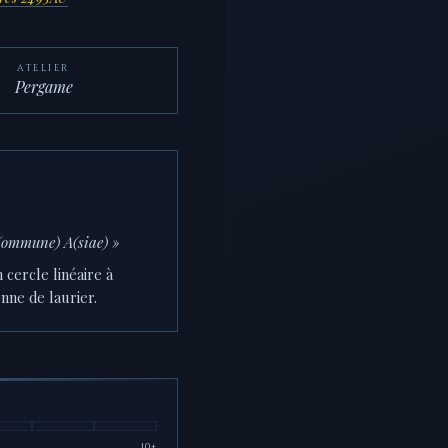
ATELIER
Pergame
C(ommune) A(siae) »
cercle linéaire à
nne de laurier.
10+