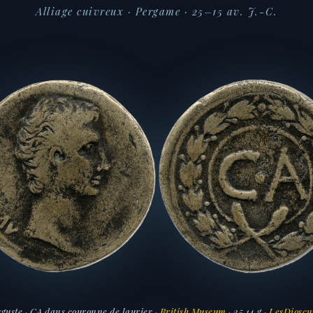
Alliage cuivreux · Pergame · 25–15 av. J.-C.
uguste · CA dans couronne de laurier ·
British Museum
· 25,14 g ·
LesDioscu