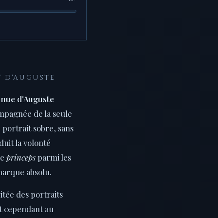
T D'AUGUSTE
 nue d'Auguste
mpagnée de la seule
e portrait sobre, sans
duit la volonté
re
princeps
parmi les
narque absolu.
ritée des portraits
it cependant au