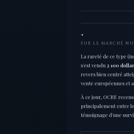
✦
SUR LE MARCHÉ N
La rareté de ce type (i
s'est vendu
2 100 dolla
revers bien centré atte
vente européennes et a
À ce jour, OCRE recense
principalement entre l
témoignage d'une survi