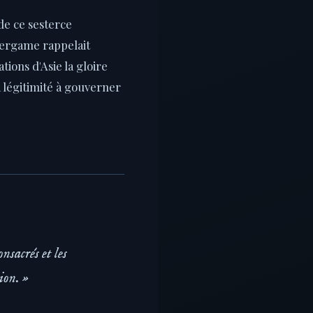
de ce sesterce
 Pergame rappelait
ions d'Asie la gloire
a légitimité à gouverner
nsacrés et les
ion. »