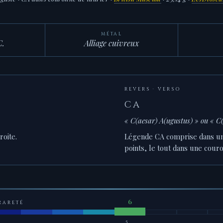
MÉTAL
C.
Alliage cuivreux
REVERS · VERSO
CA
« C(aesar) A(ugustus) » ou « 
roite.
Légende CA comprise dans un 
points, le tout dans une couro
RARETÉ
5