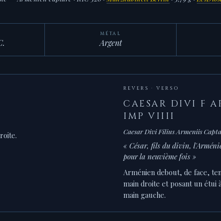
MÉTAL
C.
Argent
REVERS · VERSO
CAESAR DIVI F 
IMP VIIII
Caesar Divi Filius Armeniis Capt
roite.
« César, fils du divin, l'Armén
pour la neuvième fois »
Arménien debout, de face, ten
main droite et posant un étui à
main gauche.