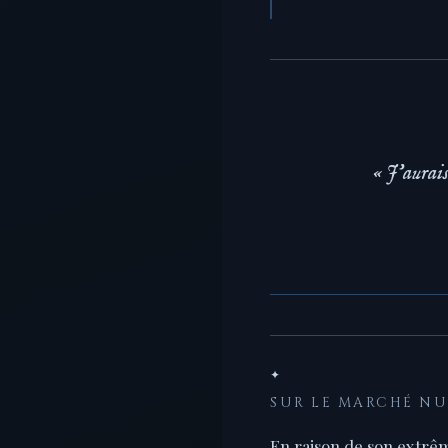
« J'aurais
✦
SUR LE MARCHÉ N
En raison de son extrêm