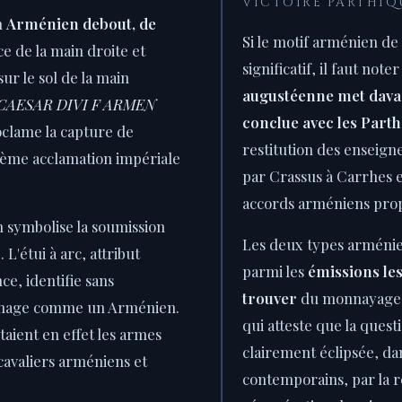
VICTOIRE PARTHIQ
n
Arménien debout, de
Si le motif arménien de
ce de la main droite et
significatif, il faut note
sur le sol de la main
augustéenne met davan
CAESAR DIVI F ARMEN
conclue avec les Parth
clame la capture de
restitution des enseign
vième acclamation impériale
par Crassus à Carrhes en
accords arméniens prop
 symbolise la soumission
Les deux types arménien
L'étui à arc, attribut
parmi les
émissions les 
ce, identifie sans
trouver
du monnayage a
nnage comme un Arménien.
qui atteste que la ques
étaient en effet les armes
clairement éclipsée, dan
avaliers arméniens et
contemporains, par la r