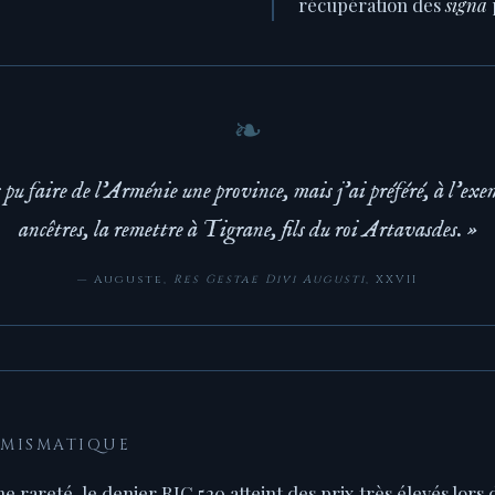
récupération des
signa
 pu faire de l'Arménie une province, mais j'ai préféré, à l'exe
ancêtres, la remettre à Tigrane, fils du roi Artavasdes. »
— Auguste,
Res Gestae Divi Augusti
, XXVII
UMISMATIQUE
e rareté, le denier RIC 520 atteint des prix très élevés lors