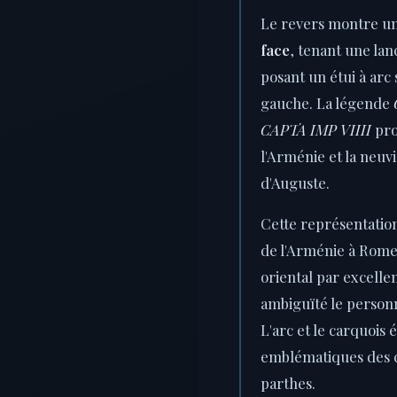
Le revers montre u
face
, tenant une lan
posant un étui à arc 
gauche. La légende
CAPTA IMP VIIII
pro
l'Arménie et la neu
d'Auguste.
Cette représentation
de l'Arménie à Rome. 
oriental par excellen
ambiguïté le perso
L'arc et le carquois 
emblématiques des c
parthes.