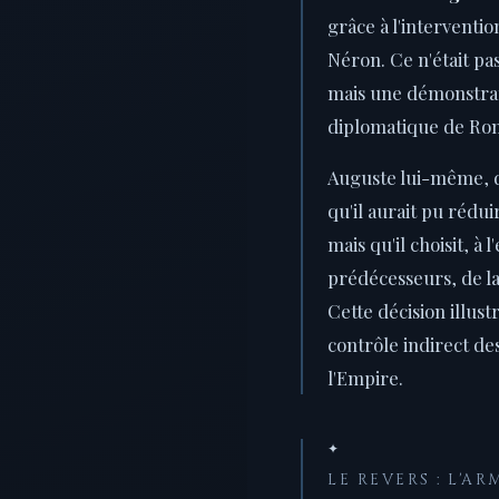
grâce à l'interventio
Néron. Ce n'était pa
mais une démonstrat
diplomatique de Ro
Auguste lui-même, 
qu'il aurait pu rédu
mais qu'il choisit, à 
prédécesseurs, de la 
Cette décision illust
contrôle indirect de
l'Empire.
✦
LE REVERS : L'A