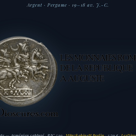
Argent · Pergame · 19–18 av. J.-C.
te — Arménien capturé · RIC 520 ·
Münzkabinett Berlin
· 3,79 g ·
LesDios