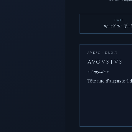
DATE
19–18 av. J.-
AVERS · DROIT
AVGVSTVS
« Auguste »
Tête nue d'Auguste à d