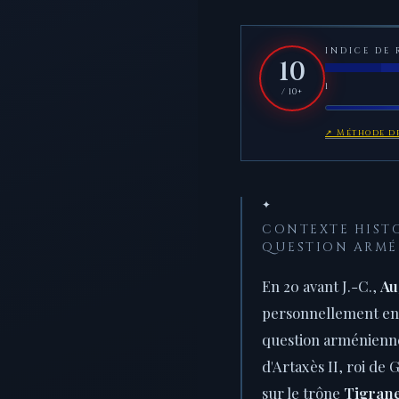
INDICE DE 
10
1
/ 10+
↗ Méthode de
✦
CONTEXTE HISTO
QUESTION ARMÉ
En 20 avant J.-C.,
Au
personnellement en 
question arménienne.
d'Artaxès II, roi de 
sur le trône
Tigrane