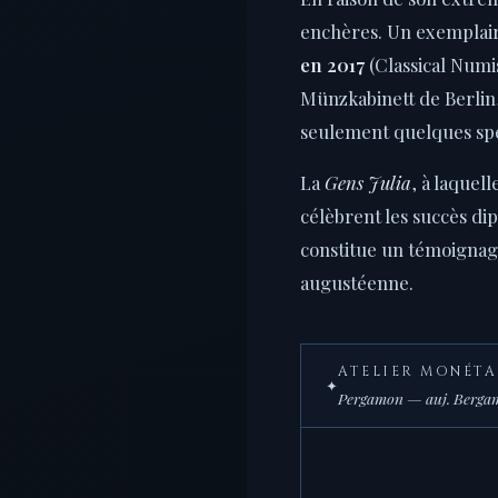
enchères. Un exemplair
en 2017
(Classical Numi
Münzkabinett de Berlin,
seulement quelques sp
La
Gens Julia
, à laquel
célèbrent les succès di
constitue un témoignag
augustéenne.
ATELIER MONÉTA
✦
Pergamon — auj. Bergama