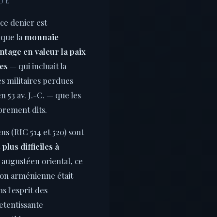
UE
 ce denier est
r que la
monnaie
tage en valeur la paix
es
— qui incluait la
es militaires perdues
 53 av. J.-C. — que les
rement dits.
s (RIC 514 et 520) sont
plus difficiles à
ugustéen oriental, ce
tion arménienne était
s l'esprit des
etentissante