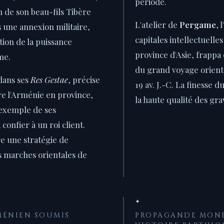
période.
n de son beau-fils Tibère
L'atelier de
Pergame
, 
s une annexion militaire,
capitales intellectuelle
ion de la puissance
province d'Asie, frappa 
me.
du grand voyage orienta
dans ses
Res Gestae
, précise
19 av. J.-C. La finesse 
ire l'Arménie en province,
la haute qualité des gra
l'exemple de ses
confier à un roi client.
re une stratégie de
s marches orientales de
✦
RMÉNIEN SOUMIS
PROPAGANDE MONÉ