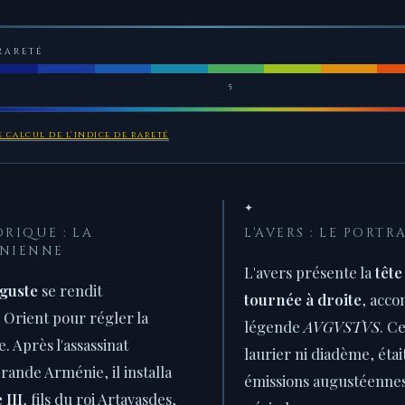
RARETÉ
5
 calcul de l'indice de rareté
✦
RIQUE : LA
L'AVERS : LE PORTR
NIENNE
L'avers présente la
tête
guste
se rendit
tournée à droite
, acco
Orient pour régler la
légende
AVGVSTVS
. C
 Après l'assassinat
laurier ni diadème, étai
Grande Arménie, il installa
émissions augustéennes 
 III
, fils du roi Artavasdes,