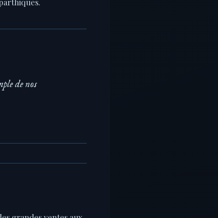
parthiques.
mple de nos
 des grandes ventes aux