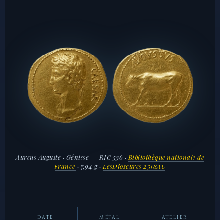
Aureus Auguste · Génisse — RIC 536 ·
Bibliothèque nationale de
France
· 7,94 g ·
LesDioscures 2518AU
DATE
MÉTAL
ATELIER