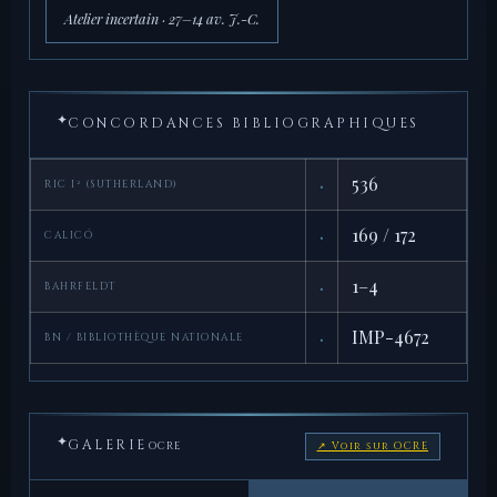
Atelier incertain · 27–14 av. J.-C.
✦
CONCORDANCES BIBLIOGRAPHIQUES
·
536
RIC I² (SUTHERLAND)
·
169 / 172
CALICÓ
·
1–4
BAHRFELDT
·
IMP-4672
BN / BIBLIOTHÈQUE NATIONALE
✦
GALERIE
OCRE
↗ Voir sur OCRE