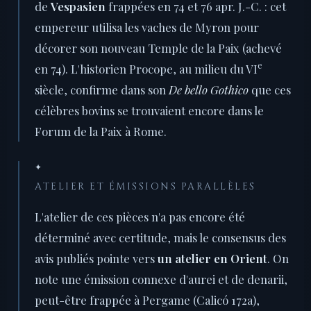
de
Vespasien
frappées en 74 et 76 apr. J.-C. : cet
empereur utilisa les vaches de Myron pour
décorer son nouveau Temple de la Paix (achevé
e
en 74). L'historien Procope, au milieu du VI
siècle, confirme dans son
De bello Gothico
que ces
célèbres bovins se trouvaient encore dans le
Forum de la Paix à Rome.
✦
ATELIER ET ÉMISSIONS PARALLÈLES
L'atelier de ces pièces n'a pas encore été
déterminé avec certitude, mais le consensus des
avis publiés pointe vers
un atelier en Orient
. On
note une émission connexe d'aurei et de denarii,
peut-être frappée à Pergame (Calicó 172a),