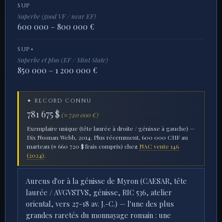
SUP
Superbe (good VF / near EF)
600 000 – 800 000 €
SUP+
Superbe et plus (EF / Mint State)
850 000 – 1 200 000 €
✦ RECORD CONNU
781 675 $
(≈ 720 000 €)
Exemplaire unique (tête laurée à droite / génisse à gauche) —
Dix Noonan Webb, 2014. Plus récemment, 600 000 CHF au
marteau (≈ 660 720 $ frais compris) chez
NAC vente 146
(2024)
.
Aureus d'or à la génisse de Myron (CAESAR, tête
laurée / AVGVSTVS, génisse, RIC 536, atelier
oriental, vers 27-18 av. J.-C.) — l'une des plus
grandes raretés du monnayage romain : une