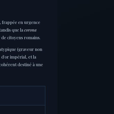
, frappée en urgence
tandis que la
corona
r de citoyens romains.
t atypique (graveur non
d'or impérial, et la
 cohérent destiné à une