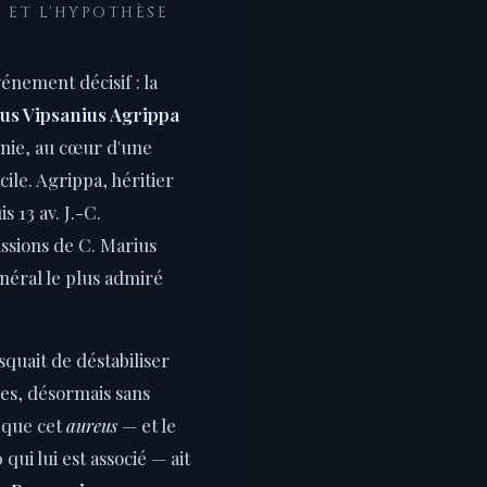
 ET L'HYPOTHÈSE
énement décisif : la
us Vipsanius Agrippa
onie, au cœur d'une
cile. Agrippa, héritier
 13 av. J.-C.
ssions de C. Marius
énéral le plus admiré
squait de déstabiliser
es, désormais sans
 que cet
aureus
— et le
qui lui est associé — ait