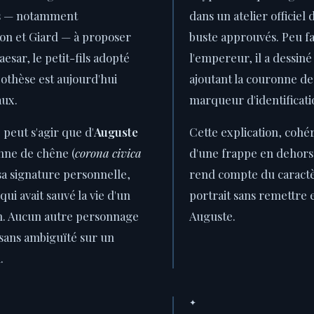
s — notamment
dans un atelier officiel
on et Giard — à proposer
buste approuvés. Peu fa
Caesar, le petit-fils adopté
l'empereur, il a dessin
othèse est aujourd'hui
ajoutant la couronne d
aux.
marqueur d'identificati
 peut s'agir que d'
Auguste
Cette explication, cohé
onne de chêne (
corona civica
d'une frappe en dehors 
t sa signature personnelle,
rend compte du caractè
ui avait sauvé la vie d'un
portrait sans remettre e
n. Aucun autre personnage
Auguste.
 sans ambiguïté sur un
.
✦