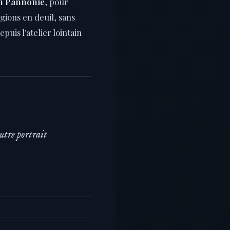
en Pannonie
, pour
gions en deuil, sans
puis l'atelier lointain
utre portrait