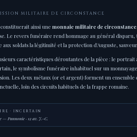
MISSION MILITAIRE DE CIRCONSTANCE
constituerait ainsi une
monnaie militaire de circonstance
ise. Le revers funéraire rend hommage au général disparu, 
e aux soldats la légitimité et la protection d'Auguste, sauveu
usieurs caractéristiques déroutantes de la pièce : le portrai
ncertain, le symbolisme funéraire inhabituel sur un monnayage 
ission. Les deux métaux (or et argent) forment un ensemble
onctuelle, loin des circuits habituels de la frappe romaine.
IRE · INCERTAIN
le — Pannonie · 12 av. J.-C.