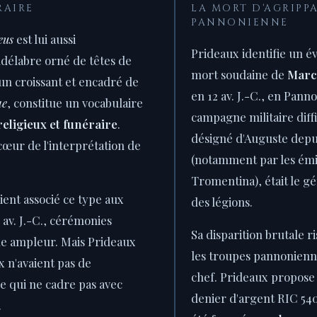
RAIRE
LA MORT D'AGRIPPA
PANNONIENNE
eus
est lui aussi
Prideaux identifie un év
ndélabre orné de têtes de
mort soudaine de
Marc
un croissant et encadré de
en 12 av. J.-C., en Pann
ae
, constitue un vocabulaire
campagne militaire diffi
religieux et funéraire
.
désigné d'Auguste depuis
 cœur de l'interprétation de
(notamment par les émi
Tromentina), était le g
ient associé ce type aux
des légions.
 av. J.-C., cérémonies
Sa disparition brutale ri
de ampleur. Mais Prideaux
les troupes pannonienn
x n'avaient pas de
chef. Prideaux propose
e qui ne cadre pas avec
denier d'argent RIC 540 
.