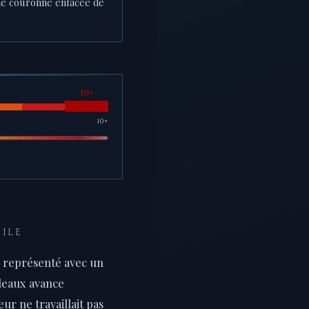
une couronne enlacée de
10+
NILE
l représenté avec un
ideaux avance
ur ne travaillait pas