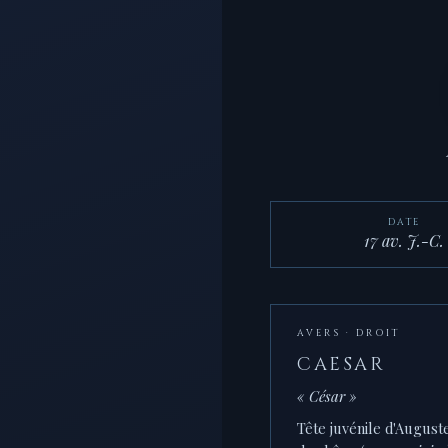
DATE
17 av. J.-C.
AVERS · DROIT
CAESAR
« César »
Tête juvénile d'August