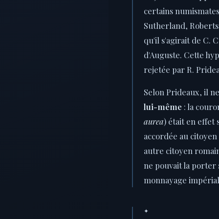
certains numismate
Sutherland, Roberts
qu'il s'agirait de C. 
d'Auguste. Cette hyp
rejetée par R. Pride
Selon Prideaux, il ne
lui-même
: la cour
aurea
) était en effe
accordée au citoyen q
autre citoyen romai
ne pouvait la porter
monnayage impérial
✦