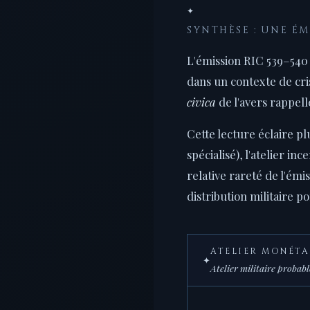
✦
SYNTHÈSE : UNE É
L'émission RIC 539–540 
dans un contexte de cr
civica
de l'avers rappell
Cette lecture éclaire pl
spécialisé), l'atelier i
relative rareté de l'ém
distribution militaire p
ATELIER MONÉTA
✦
Atelier militaire probab