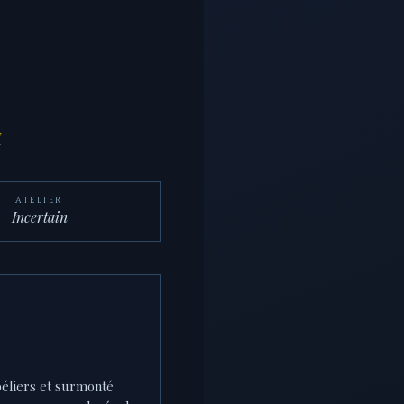
U
ATELIER
Incertain
béliers et surmonté