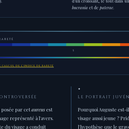
).
d'un croissant, le tout dans 
bucrania
et de
paterae
.
RARETÉ
5
 calcul de l'indice de rareté
✦
CONTROVERSÉE
LE PORTRAIT JUVÉ
e posée par cet
aureus
est
Pourquoi Auguste est-i
nage représenté à l'avers.
visage aussi jeune ? Pr
e du visage a conduit
l'hypothèse que le grave