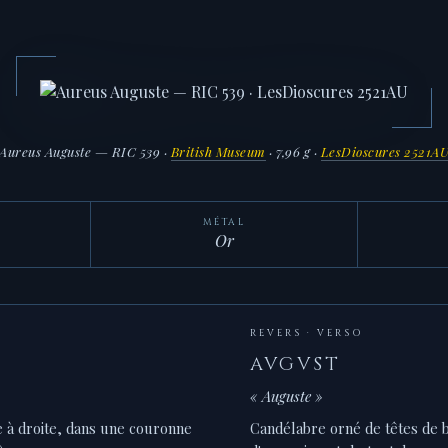
Aureus Auguste — RIC 539 ·
British Museum
· 7,96 g ·
LesDioscures 2521A
MÉTAL
Or
REVERS · VERSO
AVGVST
« Auguste »
e à droite, dans une couronne
Candélabre orné de têtes de 