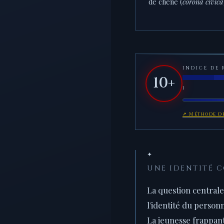
de chêne (
corona civica
INDICE DE 
10+
1
↗ Méthode de
✦
UNE IDENTITÉ 
La question central
l'identité du person
La jeunesse frappant