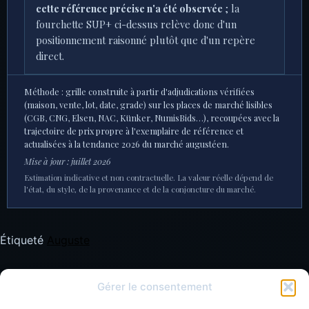
valeur selon l'état de conservation
et
la qualité
intrinsèque de l'exemplaire (patine, centrage,
défauts de surface). Repères observés :
600 €
pour
un TB (Jean Elsen & ses Fils, vente 154, lot 492, 17
mars 2023) ;
750 $ hors frais
pour un exemplaire
Near EF présentant des surfaces poreuses et un
éclat de bord (CNG, Electronic Auction 484, lot 708,
27 janvier 2021) — défauts qui expliquent une cote
SUP contenue malgré le grade.
Aucune vente
publique d'un exemplaire SUP+ (EF/Mint State) de
cette référence précise n'a été observée
; la
fourchette SUP+ ci-dessus relève donc d'un
positionnement raisonné plutôt que d'un repère
direct.
Méthode : grille construite à partir d'adjudications vérifiées
(maison, vente, lot, date, grade) sur les places de marché lisibles
(CGB, CNG, Elsen, NAC, Künker, NumisBids…), recoupées avec la
Gérer le consentement
trajectoire de prix propre à l'exemplaire de référence et