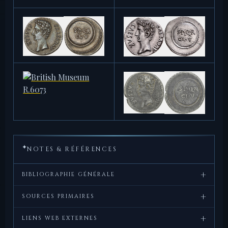
3,84 g
2,91 g · 19,5 mm
1944.100.39038
IMP-4996
3,73 g · 20 mm
3,71 g
BIBLIOTHÈQUE NATIONALE DE
BIBLIOTHÈQUE NATIONALE DE
FRANCE
FRANCE
IMP-4997
IMP-4998
3,80 g
3,81 g
BIBLIOTHÈQUE NATIONALE DE
BIBLIOTHÈQUE NATIONALE DE
FRANCE
FRANCE
IMP-4999
IMP-5005
3,88 g
3,83 g
MÜNZKABINETT BERLIN
MÜNZKABINETT BERLIN
18207515
18202554
3,93 g · 19 mm
3,75 g · 20 mm