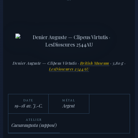
Denier Auguste — Clipeus Virtutis ·
British Museum
· 3,80 g ·
LesDioscures 2544AU
DATE
MÉTAL
19–18 av. J.-C.
Argent
ATELIER
Caesaraugusta (supposé)