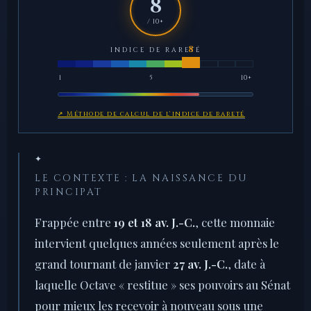
8
/ 10+
INDICE DE RARETÉ
1
5
10+
↗ Méthode de calcul de l'indice de rareté
✦
LE CONTEXTE : LA NAISSANCE DU
PRINCIPAT
Frappée entre
19 et 18 av. J.-C.
, cette monnaie
intervient quelques années seulement après le
grand tournant de janvier
27 av. J.-C.
, date à
laquelle Octave « restitue » ses pouvoirs au Sénat
pour mieux les recevoir à nouveau sous une