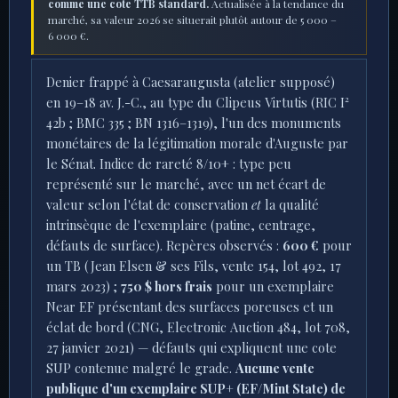
Superbe et plus (EF / Mint State)
1 400 – 2 000 €
✦ ADJUDICATION REMARQUABLE
3 750 $
(au marteau, hors frais, 2014)
Classical Numismatic Group, Triton XVII, lot 622, 7 janvier
2014 — exemplaire d'exception (patine irisée de collection,
centrage remarquable), ex CNG 75 (23 mai 2007), lot 964,
2 100 $.
Cette adjudication reflète une qualité intrinsèque
supérieure à la moyenne des TTB et ne doit pas être lue
comme une cote TTB standard.
Actualisée à la tendance du
marché, sa valeur 2026 se situerait plutôt autour de 5 000 –
6 000 €.
Denier frappé à Caesaraugusta (atelier supposé)
en 19–18 av. J.-C., au type du Clipeus Virtutis (RIC I²
42b ; BMC 335 ; BN 1316–1319), l'un des monuments
monétaires de la légitimation morale d'Auguste par
le Sénat. Indice de rareté 8/10+ : type peu
représenté sur le marché, avec un net écart de