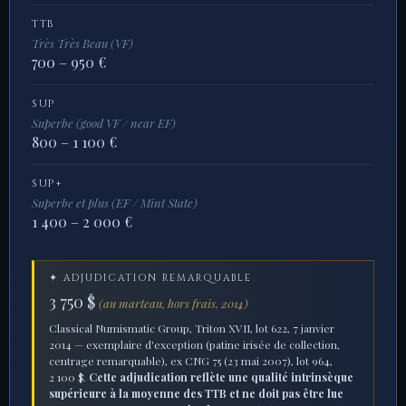
Copier le lien
Imprimer
LesDioscures —
— Article détaillé sur le
Clipeus Virtutis
Bouclier de la Vertu.
✦
ESTIMATION DE MARCHÉ
TB
Très Beau (Fine)
500 – 700 €
TTB
Très Très Beau (VF)
700 – 950 €
SUP
Superbe (good VF / near EF)
800 – 1 100 €
SUP+