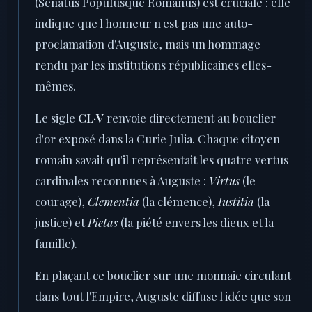
(Senatus Populusque Romanus) est cruciale : elle
indique que l'honneur n'est pas une auto-
proclamation d'Auguste, mais un hommage
rendu par les institutions républicaines elles-
mêmes.
Le sigle
CL·V
renvoie directement au bouclier
d'or exposé dans la Curie Julia. Chaque citoyen
romain savait qu'il représentait les quatre vertus
cardinales reconnues à Auguste :
Virtus
(le
courage),
Clementia
(la clémence),
Iustitia
(la
justice) et
Pietas
(la piété envers les dieux et la
famille).
En plaçant ce bouclier sur une monnaie circulant
dans tout l'Empire, Auguste diffuse l'idée que son