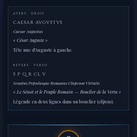
AVERS · DROIT
CAESAR AVGVSTVS
Caesar Augustus
« César Auguste »
Tête nue d'Auguste à gauche.
REVERS · VERSO
S P Q R CL V
Senatus Populusque Romanus Clupeum Virtutis
« Le Sénat et le Peuple Romain — Bouclier de la Vertu »
Légende en deux lignes dans un bouclier (
clipeus
).