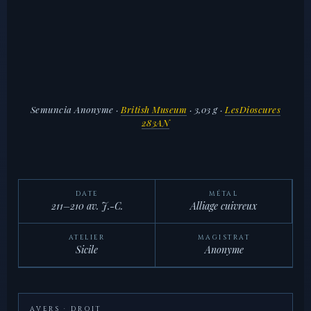
Semuncia Anonyme
·
British Museum
· 3,03 g ·
LesDioscures
283AN
DATE
MÉTAL
211–210 av. J.-C.
Alliage cuivreux
ATELIER
MAGISTRAT
Sicile
Anonyme
AVERS · DROIT