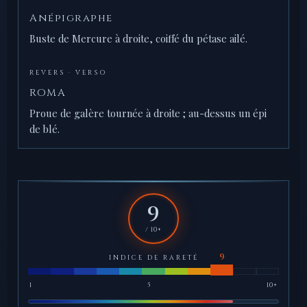
Anépigraphe
Buste de Mercure à droite, coiffé du pétase ailé.
REVERS · VERSO
ROMA
Proue de galère tournée à droite ; au-dessus un épi
de blé.
9
/ 10+
INDICE DE RARETÉ
1
5
10+