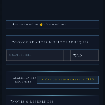
★
Atelier monétaire
Trésor monétaire
✦
CONCORDANCES BIBLIOGRAPHIQUES
·
72/10
CRAWFORD (RRC)
EXEMPLAIRES
✦
↗ Voir les exemplaires sur CRRO
RECENSÉS
✦
NOTES & RÉFÉRENCES