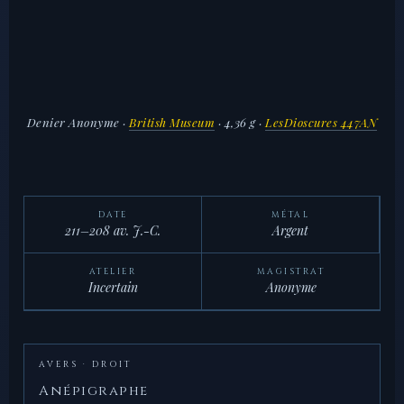
Denier Anonyme
·
British Museum
· 4,36 g ·
LesDioscures 447AN
DATE
MÉTAL
211–208 av. J.-C.
Argent
ATELIER
MAGISTRAT
Incertain
Anonyme
AVERS · DROIT
Anépigraphe