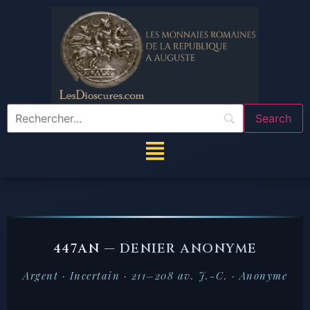
447AN —
DENIER ANONYME
Argent · Incertain · 211–208 av. J.-C. · Anonyme