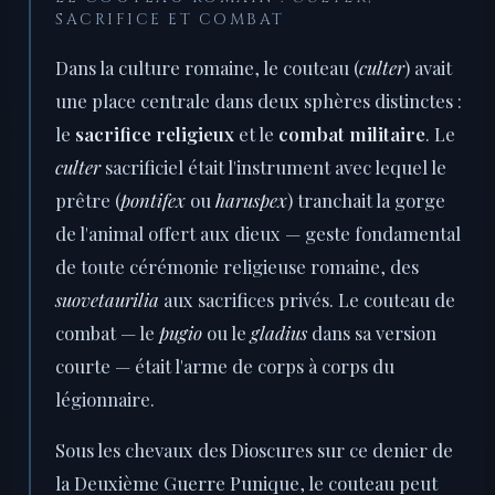
SACRIFICE ET COMBAT
Dans la culture romaine, le couteau (
culter
) avait
une place centrale dans deux sphères distinctes :
le
sacrifice religieux
et le
combat militaire
. Le
culter
sacrificiel était l'instrument avec lequel le
prêtre (
pontifex
ou
haruspex
) tranchait la gorge
de l'animal offert aux dieux — geste fondamental
de toute cérémonie religieuse romaine, des
suovetaurilia
aux sacrifices privés. Le couteau de
combat — le
pugio
ou le
gladius
dans sa version
courte — était l'arme de corps à corps du
légionnaire.
Sous les chevaux des Dioscures sur ce denier de
la Deuxième Guerre Punique, le couteau peut