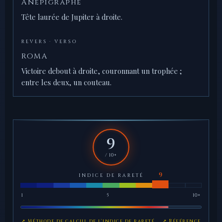
Anépigraphe
Tête laurée de Jupiter à droite.
REVERS · VERSO
ROMA
Victoire debout à droite, couronnant un trophée ;
entre les deux, un couteau.
9
/ 10+
INDICE DE RARETÉ
1
5
10+
↗ Méthode de calcul de l'indice de rareté
↗ Référence