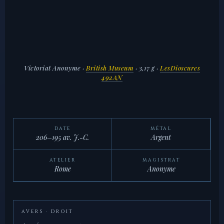
Victoriat Anonyme
·
British Museum
· 3,17 g ·
LesDioscures
492AN
DATE
MÉTAL
206–195 av. J.-C.
Argent
ATELIER
MAGISTRAT
Rome
Anonyme
AVERS · DROIT