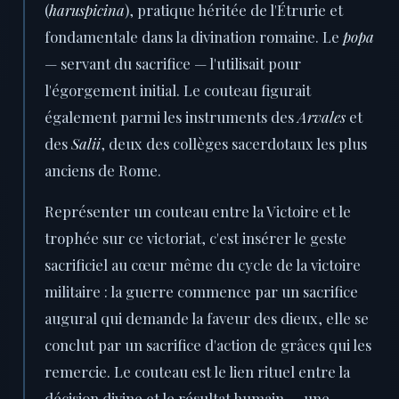
(
haruspicina
), pratique héritée de l'Étrurie et
fondamentale dans la divination romaine. Le
popa
— servant du sacrifice — l'utilisait pour
l'égorgement initial. Le couteau figurait
également parmi les instruments des
Arvales
et
des
Salii
, deux des collèges sacerdotaux les plus
anciens de Rome.
Représenter un couteau entre la Victoire et le
trophée sur ce victoriat, c'est insérer le geste
sacrificiel au cœur même du cycle de la victoire
militaire : la guerre commence par un sacrifice
augural qui demande la faveur des dieux, elle se
conclut par un sacrifice d'action de grâces qui les
remercie. Le couteau est le lien rituel entre la
décision divine et le résultat humain — une