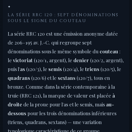
✦
LA SÉRIE RRC 120 : SEPT DÉNOMINATIONS
SOUS LE SIGNE DU COUTEAU
La série RRC 120 est une émission anonyme datée
de 206–195 av. J.-C. qui regroupe sept
dénominations sous le même symbole du
couteau
:
le
victoriat
(120/1, argent), le
denier
(120/2, argent),
puis l'
as
(120/3), le
semis
(120/4), le
triens
(120/5), le
quadrans
(120/6) et le
sextans
(120/7), tous en
bronze. Comme dans la série contemporaine à la
truie (RRC 121), la marque de valeur est placée
à
droite
de la proue pour l'as et le semis, mais
au-
dessous
pour les trois dénominations inférieures
(triens, quadrans, sextans) — une variation
typologique caractéristique de ce groupe