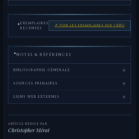
EXEMPLAIRES
✦
↗ Voir les exemplaires sur CRRO
RECENSÉS
✦
NOTES & RÉFÉRENCES
+
BIBLIOGRAPHIE GÉNÉRALE
+
Crawford,
Roman
, Cambridge
SOURCES PRIMAIRES
M.H.,
Republican
University Press, 1974.
+
Virgile,
Énéide
, VIII, 43–65 (la truie blanche
LIENS WEB EXTERNES
Coinage
d'Énée).
CRRO — RRC
— Coinage of the Roman Republic
Sydenham,
The Coinage of the
, Spink,
Tite-
Ab Urbe
, I, 3 (fondation d'Alba
121/6
Online, ANS.
E.A.,
Roman Republic
Londres, 1952.
Live,
Condita
Longa).
ARTICLE RÉDIGÉ PAR
Christopher Mérat
Sear,
Roman Coins and their
, Spink,
Bibliothèque nationale de
— Bibliothèque
Caton,
De Agri
, 134 (rite de
porca
).
D.R.,
Values, vol. I
Londres, 2000.
France — exemplaire de
nationale de