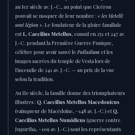
au Ier siècle av. J.-C., au point que Cicéron
pouvait se moquer de leur nombre :
« les Metelli
sont légion »
. Le fondateur de la gloire familiale
est
L. Caecilius Metellus
, consul en 251 et 247 av.
J.-C. pendant la Première Guerre Punique,
célèbre pour avoir sauvé le
Palladium
et les
images sacrées du temple de Vesta lors de
l'incendie de 241 av. J.-C. — au prix de la vue
selon la tradition.
Au IIe siècle, la famille donne des triomphateurs
illustres :
Q. Caecilius Metellus Macedonicus
(vainqueur de Macédoine, ~148 av. J.-C.) et
Q.
Caecilius Metellus Numidicus
(guerre contre
Jugurtha, ~109 av. J.-C.) sont les représentants