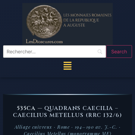
535CA —
QUADRANS CAECILIA –
CAECILIUS METELLUS (RRC 132/6)
Alliage cuivreux · Rome · 194–190 av. J.-C. ·
Caecilius Metellus (monogramme ME)