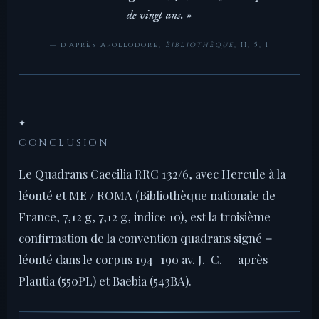
de vingt ans. »
— d'après Apollodore,
Bibliothèque
, II, 5, 1
✦
CONCLUSION
Le Quadrans Caecilia RRC 132/6, avec Hercule à la
léonté et ME / ROMA (Bibliothèque nationale de
France, 7,12 g, 7,12 g, indice 10), est la troisième
confirmation de la convention quadrans signé =
léonté dans le corpus 194–190 av. J.-C. — après
Plautia (550PL) et Baebia (543BA).