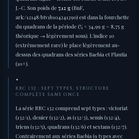
J.-C. Son poids de
7,12 g
(BnF,
ark:/12148/btv1b104241290) est dans la fourchette
du quadrans de la période (¼ × 34,99 g = 8,75 g
théorique → légèrement sous). L'indice 10
(extrêmement rare) le place légèrement au-
dessus des quadrans des séries Baebia et Plautia
(10+).
✦
RRC 132 : SEPT TYPES, STRUCTURE
COMPLÈTE SANS ONCE
La série RRC 132 comprend sept types : victoriat
(132/1), denier (132/2), as (132/3), semis (132/4),
triens (132/5), quadrans (132/6) et sextans (132/7).
Contrairement aux séries Baebia (9 types avec