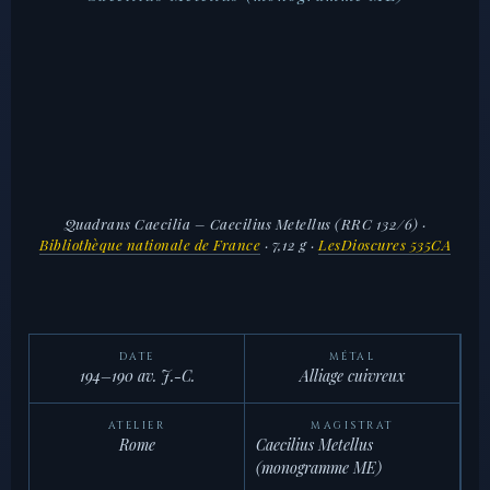
Quadrans Caecilia – Caecilius Metellus (RRC 132/6)
·
Bibliothèque nationale de France
· 7,12 g ·
LesDioscures 535CA
DATE
MÉTAL
194–190 av. J.-C.
Alliage cuivreux
ATELIER
MAGISTRAT
Rome
Caecilius Metellus
(monogramme ME)