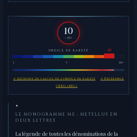
10
/ 10+
INDICE DE RARETÉ
1
5
10+
↗ Méthode de calcul de l'indice de rareté
↗ Référence
CRRO (RRC)
✦
LE MONOGRAMME ME : METELLUS EN
DEUX LETTRES
La légende de toutes les dénominations de la