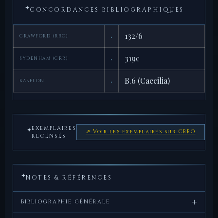
✦
CONCORDANCES BIBLIOGRAPHIQUES
·
132/6
CRAWFORD (RRC)
·
319c
SYDENHAM (CRR)
·
B.6 (Caecilia)
BABELON
EXEMPLAIRES
✦
↗ Voir les exemplaires sur CRRO
RECENSÉS
✦
NOTES & RÉFÉRENCES
+
BIBLIOGRAPHIE GÉNÉRALE