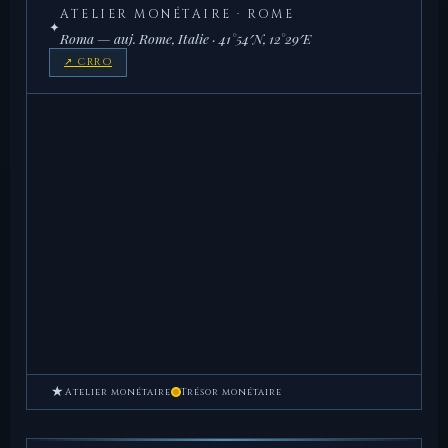
ATELIER MONÉTAIRE · ROME
✦
Roma — auj. Rome, Italie · 41°54′N, 12°29′E
↗ CRRO
★
Atelier monétaire
Trésor monétaire