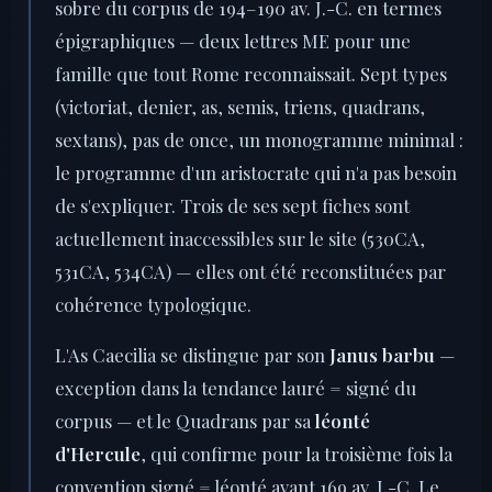
sobre du corpus de 194–190 av. J.-C. en termes
épigraphiques — deux lettres ME pour une
famille que tout Rome reconnaissait. Sept types
(victoriat, denier, as, semis, triens, quadrans,
sextans), pas de once, un monogramme minimal :
le programme d'un aristocrate qui n'a pas besoin
de s'expliquer. Trois de ses sept fiches sont
actuellement inaccessibles sur le site (530CA,
531CA, 534CA) — elles ont été reconstituées par
cohérence typologique.
L'As Caecilia se distingue par son
Janus barbu
—
exception dans la tendance lauré = signé du
corpus — et le Quadrans par sa
léonté
d'Hercule
, qui confirme pour la troisième fois la
convention signé = léonté avant 169 av. J.-C. Le