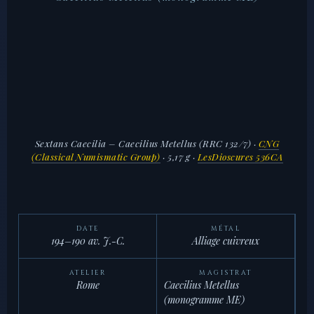
Sextans Caecilia – Caecilius Metellus (RRC 132/7)
·
CNG
(Classical Numismatic Group)
· 5,17 g ·
LesDioscures 536CA
DATE
MÉTAL
194–190 av. J.-C.
Alliage cuivreux
ATELIER
MAGISTRAT
Rome
Caecilius Metellus
(monogramme ME)