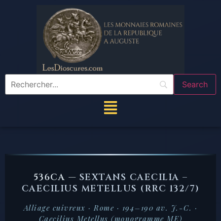
536CA —
SEXTANS CAECILIA –
CAECILIUS METELLUS (RRC 132/7)
Alliage cuivreux · Rome · 194–190 av. J.-C. ·
Caecilius Metellus (monogramme ME)