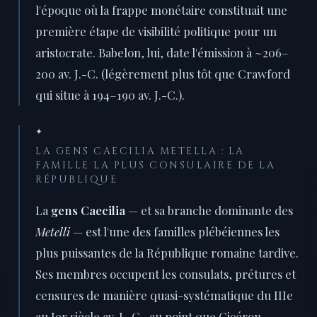
l'époque où la frappe monétaire constituait une
première étape de visibilité politique pour un
aristocrate. Babelon, lui, date l'émission à ~206–
200 av. J.-C. (légèrement plus tôt que Crawford
qui situe à 194–190 av. J.-C.).
✦
LA GENS CAECILIA METELLA : LA
FAMILLE LA PLUS CONSULAIRE DE LA
RÉPUBLIQUE
La
gens Caecilia
— et sa branche dominante des
Metelli
— est l'une des familles plébéiennes les
plus puissantes de la République romaine tardive.
Ses membres occupent les consulats, prétures et
censures de manière quasi-systématique du IIIe
au Ier siècle av. J.-C., au point que Cicéron