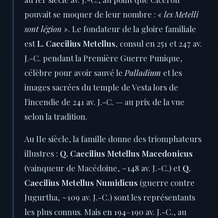
pouvait se moquer de leur nombre :
« les Metelli
sont légion »
. Le fondateur de la gloire familiale
est
L. Caecilius Metellus
, consul en 251 et 247 av.
J.-C. pendant la Première Guerre Punique,
célèbre pour avoir sauvé le
Palladium
et les
images sacrées du temple de Vesta lors de
l'incendie de 241 av. J.-C. — au prix de la vue
selon la tradition.
Au IIe siècle, la famille donne des triomphateurs
illustres :
Q. Caecilius Metellus Macedonicus
(vainqueur de Macédoine, ~148 av. J.-C.) et
Q.
Caecilius Metellus Numidicus
(guerre contre
Jugurtha, ~109 av. J.-C.) sont les représentants
les plus connus. Mais en 194–190 av. J.-C., au