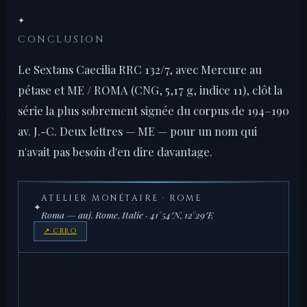
✦
CONCLUSION
Le Sextans Caecilia RRC 132/7, avec Mercure au
pétase et ME / ROMA (CNG, 5,17 g, indice 11), clôt la
série la plus sobrement signée du corpus de 194–190
av. J.-C. Deux lettres — ME — pour un nom qui
n'avait pas besoin d'en dire davantage.
ATELIER MONÉTAIRE · ROME
✦
Roma — auj. Rome, Italie · 41°54′N, 12°29′E
↗ CRRO