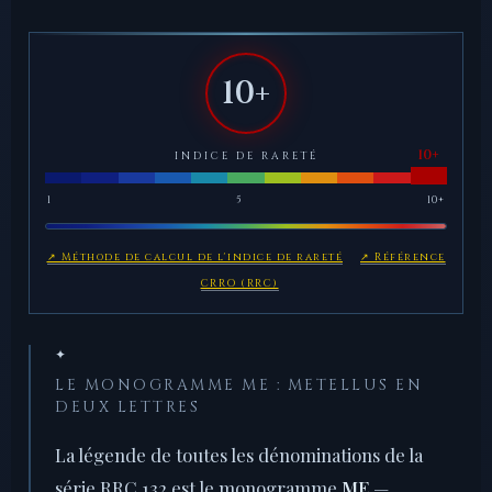
10+
INDICE DE RARETÉ
1
5
10+
↗ Méthode de calcul de l'indice de rareté
↗ Référence
CRRO (RRC)
✦
LE MONOGRAMME ME : METELLUS EN
DEUX LETTRES
La légende de toutes les dénominations de la
série RRC 132 est le monogramme
ME
—