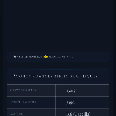
★
Atelier monétaire
Trésor monétaire
✦
CONCORDANCES BIBLIOGRAPHIQUES
·
132/7
CRAWFORD (RRC)
·
319d
SYDENHAM (CRR)
·
B.6 (Caecilia)
BABELON