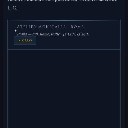
J.-C.
ATELIER MONÉTAIRE · ROME
✦
Roma — auj. Rome, Italie · 41°54′N, 12°29′E
↗ CRRO