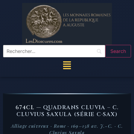
674CL —
QUADRANS CLUVIA – C.
CLUVIUS SAXULA (SÉRIE C·SAX)
Alliage cuivreux · Rome · 169–158 av. J.-C. · C.
Cluvius Saxula