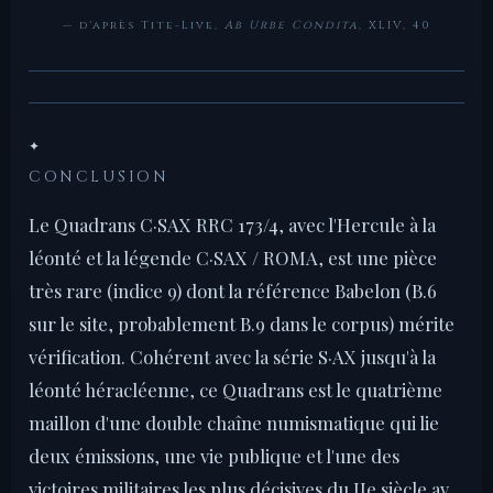
— d'après Tite-Live,
Ab Urbe Condita
, XLIV, 40
✦
CONCLUSION
Le Quadrans C·SAX RRC 173/4, avec l'Hercule à la
léonté et la légende C·SAX / ROMA, est une pièce
très rare (indice 9) dont la référence Babelon (B.6
sur le site, probablement B.9 dans le corpus) mérite
vérification. Cohérent avec la série S·AX jusqu'à la
léonté héracléenne, ce Quadrans est le quatrième
maillon d'une double chaîne numismatique qui lie
deux émissions, une vie publique et l'une des
victoires militaires les plus décisives du IIe siècle av.