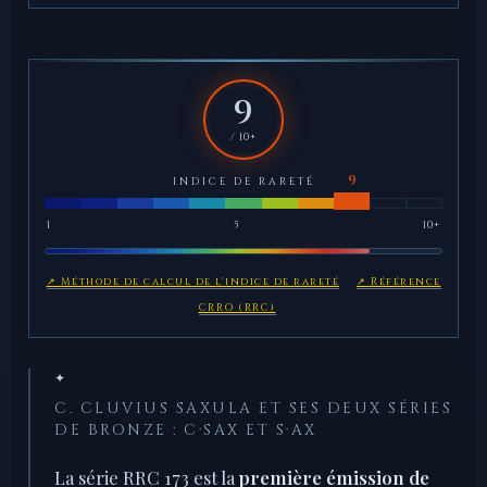
9
/ 10+
INDICE DE RARETÉ
1
5
10+
↗ Méthode de calcul de l'indice de rareté
↗ Référence
CRRO (RRC)
✦
C. CLUVIUS SAXULA ET SES DEUX SÉRIES
DE BRONZE : C·SAX ET S·AX
La série RRC 173 est la
première émission de