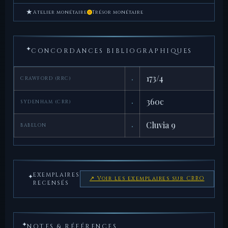
★
Atelier monétaire
Trésor monétaire
✦
CONCORDANCES BIBLIOGRAPHIQUES
·
173/4
CRAWFORD (RRC)
·
360c
SYDENHAM (CRR)
·
Cluvia 9
BABELON
EXEMPLAIRES
✦
↗ Voir les exemplaires sur CRRO
RECENSÉS
✦
NOTES & RÉFÉRENCES