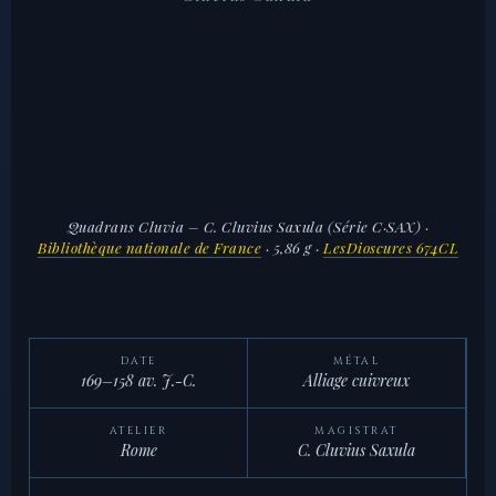
Quadrans Cluvia – C. Cluvius Saxula (Série C·SAX)
·
Bibliothèque nationale de France
· 5,86 g ·
LesDioscures 674CL
DATE
MÉTAL
169–158 av. J.-C.
Alliage cuivreux
ATELIER
MAGISTRAT
Rome
C. Cluvius Saxula