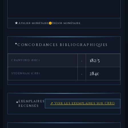
★
Atelier monétaire
Trésor monétaire
✦
CONCORDANCES BIBLIOGRAPHIQUES
·
182/5
CRAWFORD (RRC)
·
284c
SYDENHAM (CRR)
EXEMPLAIRES
✦
↗ Voir les exemplaires sur CRRO
RECENSÉS