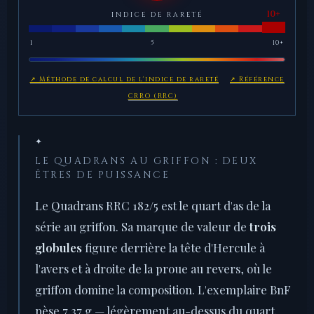
INDICE DE RARETÉ
1
5
10+
↗ Méthode de calcul de l'indice de rareté
↗ Référence
CRRO (RRC)
✦
LE QUADRANS AU GRIFFON : DEUX
ÊTRES DE PUISSANCE
Le Quadrans RRC 182/5 est le quart d'as de la
série au griffon. Sa marque de valeur de
trois
globules
figure derrière la tête d'Hercule à
l'avers et à droite de la proue au revers, où le
griffon domine la composition. L'exemplaire BnF
pèse 7,37 g — légèrement au-dessus du quart