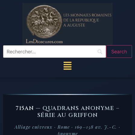
715AN —
QUADRANS ANONYME –
SÉRIE AU GRIFFON
Alliage cuivreux · Rome · 169–158 av. J.-C. ·
Anonyme