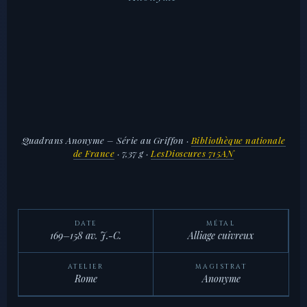
Quadrans Anonyme – Série au Griffon
·
Bibliothèque nationale
de France
· 7,37 g ·
LesDioscures 715AN
DATE
MÉTAL
169–158 av. J.-C.
Alliage cuivreux
ATELIER
MAGISTRAT
Rome
Anonyme