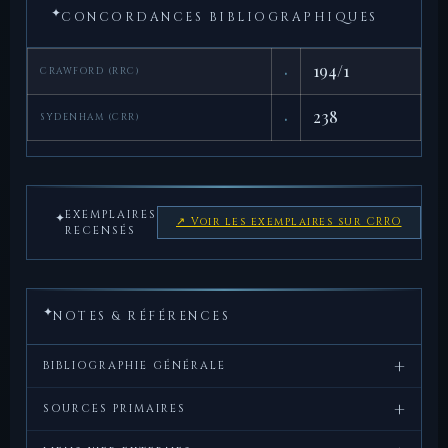
✦
CONCORDANCES BIBLIOGRAPHIQUES
·
194/1
CRAWFORD (RRC)
·
238
SYDENHAM (CRR)
EXEMPLAIRES
✦
↗ Voir les exemplaires sur CRRO
RECENSÉS
✦
NOTES & RÉFÉRENCES
+
BIBLIOGRAPHIE GÉNÉRALE
+
Crawford,
Roman
, Cambridge
SOURCES PRIMAIRES
M.H.,
Republican
University Press, 1974.