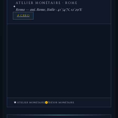
ATELIER MONÉTAIRE · ROME
✦
Roma — auj. Rome, Italie · 41°54′N, 12°29′E
↗ CRRO
★
Atelier monétaire
Trésor monétaire