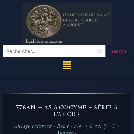
778AN —
AS ANONYME – SÉRIE À
L'ANCRE
Alliage cuivreux · Rome · 169–158 av. J.-C. ·
Anonyme