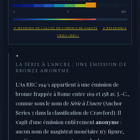
1
5
10+
↗ Méthode de calcul de l'indice de rareté
↗ Référence
CRRO (RRC)
✦
LA SÉRIE À L'ANCRE : UNE ÉMISSION DE
BRONZE ANONYME
L'As RRC 194/1 appartient à une émission de
bronze frappée à Rome entre 169 et 158 av. J.-C.,
connue sous le nom de
Série à l'Ancre
(Anchor
Series 3 dans la classification de Crawford). Il
s'agit d'une émission entièrement
anonyme
:
aucun nom de magistrat monétaire n'y figure,