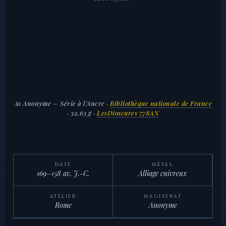
As Anonyme – Série à l'Ancre
·
Bibliothèque nationale de France
· 32,63 g ·
LesDioscures 778AN
DATE
MÉTAL
169–158 av. J.-C.
Alliage cuivreux
ATELIER
MAGISTRAT
Rome
Anonyme