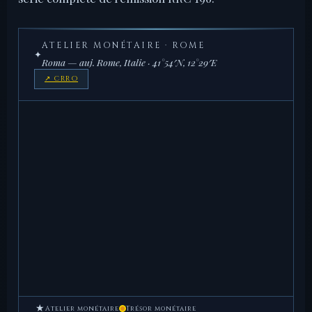
ATELIER MONÉTAIRE · ROME
✦
Roma — auj. Rome, Italie · 41°54′N, 12°29′E
↗ CRRO
★
Atelier monétaire
Trésor monétaire