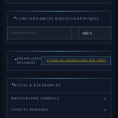
✦
CONCORDANCES BIBLIOGRAPHIQUES
·
196/5
CRAWFORD (RRC)
EXEMPLAIRES
✦
↗ Voir les exemplaires sur CRRO
RECENSÉS
✦
NOTES & RÉFÉRENCES
+
BIBLIOGRAPHIE GÉNÉRALE
+
Crawford,
Roman
, Cambridge
SOURCES PRIMAIRES
M.H.,
Republican
University Press, 1974.