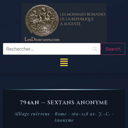
794AN —
SEXTANS ANONYME
Alliage cuivreux · Rome · 169-158 av. J.-C. ·
Anonyme