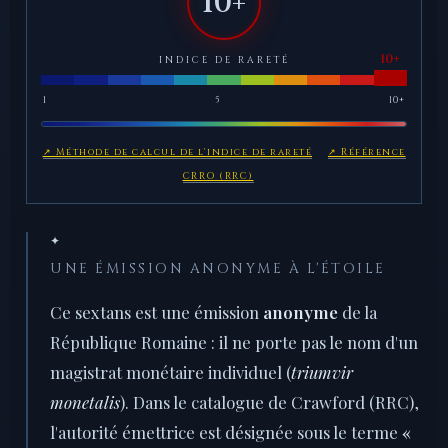
10+
INDICE DE RARETÉ
1
5
10+
↗ Méthode de calcul de l'indice de rareté
↗ Référence
CRRO (RRC)
✦
UNE ÉMISSION ANONYME À L'ÉTOILE
Ce sextans est une émission
anonyme
de la
République Romaine : il ne porte pas le nom d'un
magistrat monétaire individuel (
triumvir
monetalis
). Dans le catalogue de Crawford (RRC),
l'autorité émettrice est désignée sous le terme
«