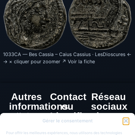
1033CA — Bes Cassia – Caius Cassius · LesDioscures ←
→ × cliquer pour zoomer ↗ Voir la fiche
Autres
Contact
Réseau
informations
ou
sociaux
Identification
Mentions
Gérer le consentement
légales
de
Politique de
Pour offrir les meilleures expériences, nous utilisons des technologies