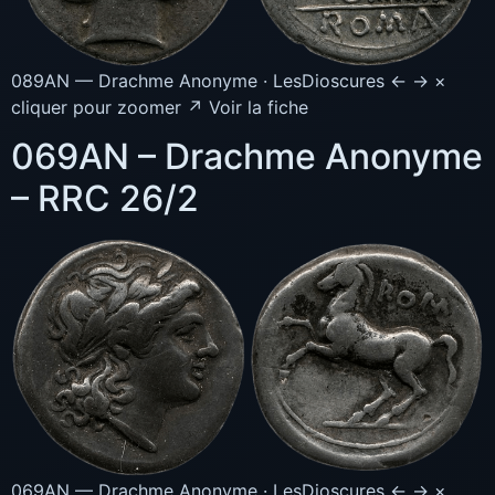
089AN — Drachme Anonyme · LesDioscures ← → ×
cliquer pour zoomer ↗ Voir la fiche
069AN – Drachme Anonyme
– RRC 26/2
069AN — Drachme Anonyme · LesDioscures ← → ×