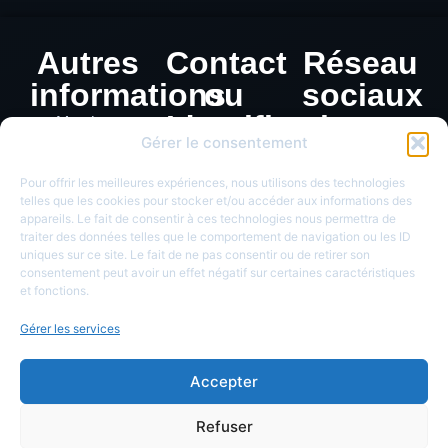
Autres
Contact
Réseau
informations
ou
sociaux
Identification
Mentions
Gérer le consentement
légales
de
Politique de
monnaie
Pour offrir les meilleures expériences, nous utilisons des technologies
confidentialité
telles que les cookies pour stocker et/ou accéder aux informations des
appareils. Le fait de consentir à ces technologies nous permettra de
traiter des données telles que le comportement de navigation ou les ID
uniques sur ce site. Le fait de ne pas consentir ou de retirer son
consentement peut avoir un effet négatif sur certaines caractéristiques
et fonctions.
Gérer les services
Accepter
Refuser