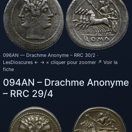
096AN — Drachme Anonyme – RRC 30/2 ·
LesDioscures ← → × cliquer pour zoomer ↗ Voir la
fiche
094AN – Drachme Anonyme
– RRC 29/4