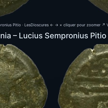
nius Pitio · LesDioscures ← → × cliquer pour zoomer ↗ Vo
nia – Lucius Sempronius Pitio