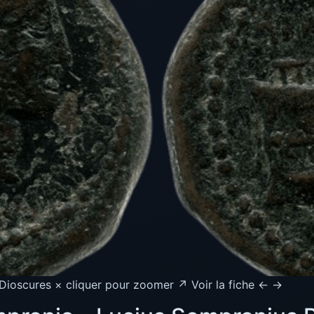
Dioscures × cliquer pour zoomer ↗ Voir la fiche ← →