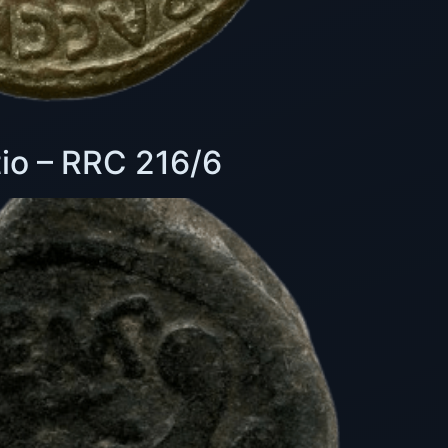
io – RRC 216/6