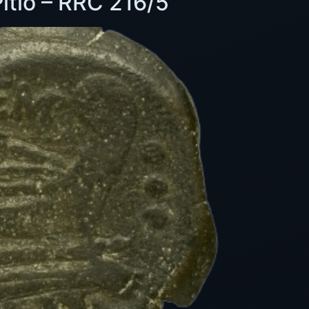
itio – RRC 216/5