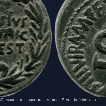
Dioscures × cliquer pour zoomer ↗ Voir la fiche ← →