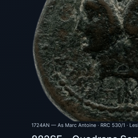
1724AN — As Marc Antoine · RRC 530/1 · Les