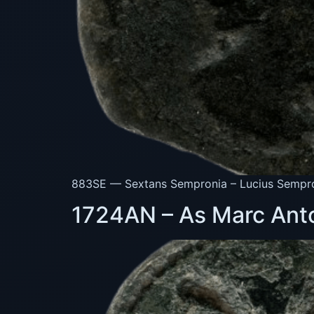
883SE — Sextans Sempronia – Lucius Semproni
1724AN – As Marc Anto