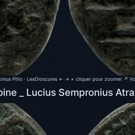
us Pitio · LesDioscures ← → × cliquer pour zoomer ↗ Voir
ine _ Lucius Sempronius Atra