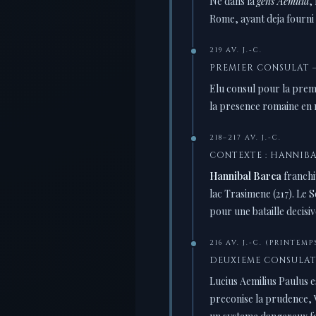
Ne dans la
gens Aemilia
,
Rome, ayant deja fourni 
219 AV. J.-C.
PREMIER CONSULAT 
Elu consul pour la premi
la presence romaine en
218–217 AV. J.-C.
CONTEXTE : HANNIBA
Hannibal Barca
franchit
lac Trasimene (217). Le
pour une bataille decisi
216 AV. J.-C. (PRINTEMP
DEUXIEME CONSULA
Lucius Aemilius Paulus e
preconise la prudence, 