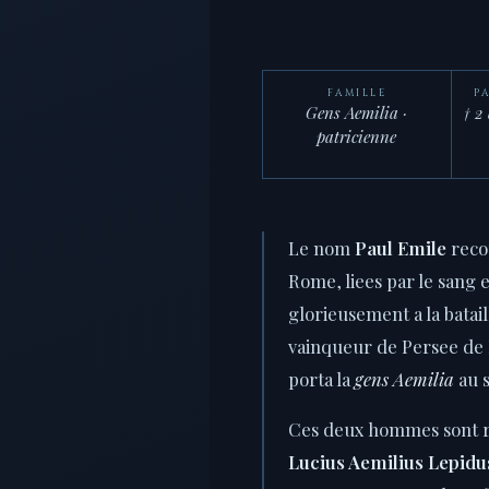
FAMILLE
P
Gens Aemilia
·
† 2
patricienne
Le nom
Paul Emile
reco
Rome, liees par le sang e
glorieusement a la bataill
vainqueur de Persee de M
porta la
gens Aemilia
au s
Ces deux hommes sont reu
Lucius Aemilius Lepidu