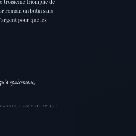
 le troisieme triomphe de
sor romain un butin sans
l’argent pour que les
usqu’a epuisement,
Cannes, 2 aout 216 av. J.-C.