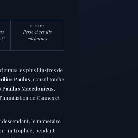
REVERS
us
Perse et ses fils
-C.
enchaines
iciennes les plus illustres de
ilius Paulus
, consul tombe
s Paullus Macedonicus
,
l’humiliation de Cannes et
r descendant, le monetaire
vant un trophee, pendant