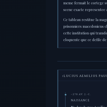
meme fermait le cortege su
scene exacte representee a
Ce tableau restitue la magn
prisonniers macedoniens c
cette institution qui trans
eloquente que ce defile de 
LUCIUS AEMILIUS PAU
I
~270 AV. J.-C.
NAISSANCE