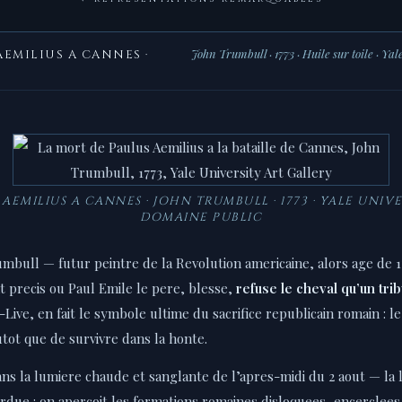
John Trumbull · 1773 · Huile sur toile · Ya
AEMILIUS A CANNES ·
3
AEMILIUS A CANNES · JOHN TRUMBULL · 1773 · YALE UNIVE
DOMAINE PUBLIC
umbull — futur peintre de la Revolution americaine, alors age de 1
 precis ou Paul Emile le pere, blesse,
refuse le cheval qu’un trib
e-Live, en fait le symbole ultime du sacrifice republicain romain : l
utot que de survivre dans la honte.
ans la lumiere chaude et sanglante de l’apres-midi du 2 aout — la l
perdue : on apercoit les formations romaines disloquees, encerclee