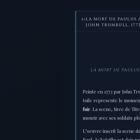
LA MORT DE PAULUS 
R1
JOHN TRUMBULL, 177
LA MORT DE PAULUS 
Peinte en 1773 par John Tr
toile represente le moment
fuir
. La scene, tiree de Tit
mourir avec ses soldats pl
L’oeuvre inscrit la scene d
fond, la bataille est deja 