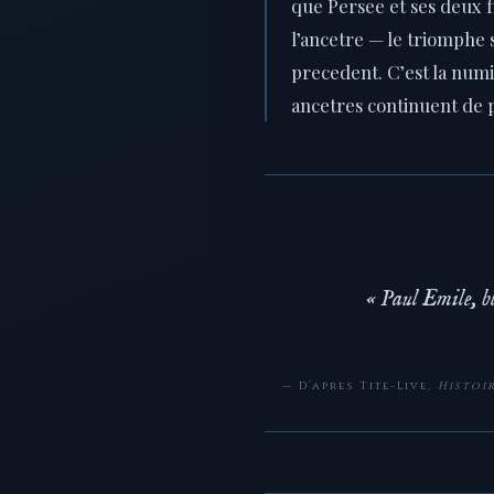
que Persee et ses deux fi
l’ancetre — le triomphe 
precedent. C’est la numi
ancetres continuent de p
« Paul Emile, ble
— D’apres Tite-Live,
Histoi