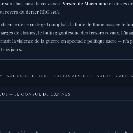
r son char, suivi du roi vaincu
Persee de Macedoine
et de ses de
u revers du denier RRC 415/1.
ificence de ce cortege triomphal : la foule de Rome massee le long
harges de chaines, le butin gigantesque des tresors royaux. L’im
formait la violence de la guerre en spectacle politique sacre — n’a 
trois jours.
✦ PAUL EMILE LE PERE · LUCIUS AEMILIUS PAULUS · CANNE
LUS — LE CONSUL DE CANNES