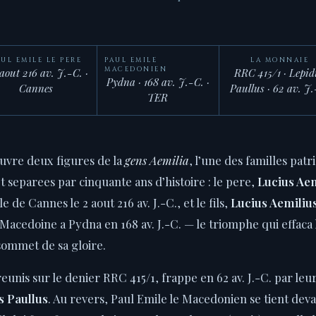
AUL EMILE LE PERE
PAUL EMILE
LA MONNAIE
MACEDONIEN
 aout 216 av. J.-C. ·
RRC 415/1 · Lepid
Pydna · 168 av. J.-C. ·
Cannes
Paullus · 62 av. J.
TER
uvre deux figures de la
gens Aemilia
, l’une des familles patr
t separees par cinquante ans d’histoire : le pere,
Lucius Aem
e de Cannes le 2 aout 216 av. J.-C., et le fils,
Lucius Aemiliu
acedoine a Pydna en 168 av. J.-C. — le triomphe qui effaca 
ommet de sa gloire.
nis sur le denier RRC 415/1, frappe en 62 av. J.-C. par leu
s Paullus
. Au revers, Paul Emile le Macedonien se tient de