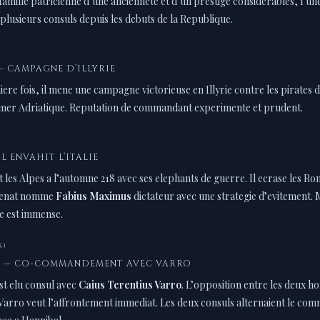
 famille patricienne d’une anciennete et d’un prestige considerables, l’une 
plusieurs consuls depuis les debuts de la Republique.
— CAMPAGNE D’ILLYRIE
ere fois, il mene une campagne victorieuse en Illyrie contre les pirates d
 mer Adriatique. Reputation de commandant experimente et prudent.
L ENVAHIT L’ITALIE
 les Alpes a l’automne 218 avec ses elephants de guerre. Il ecrase les Rom
 Senat nomme
Fabius Maximus
dictateur avec une strategie d’evitement. 
ve est immense.
S)
T — CO-COMMANDEMENT AVEC VARRO
st elu consul avec
Caius Terentius Varro
. L’opposition entre les deux h
Varro veut l’affrontement immediat. Les deux consuls alternaient le c