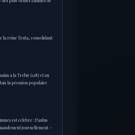
des plus vieilles familles de
e la reine Teuta, consolidant
ains a la Trebie (218) et au
Mais la pression populaire
ommes est celebre : Paulus
ommandement journellement —