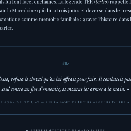
ls lui font face, enchaines. La legende TER (
tertio
) rappelle
sur la Macedoine qui dura trois jours et deverse dans le tre
smatique comme memoire familiale : graver l’histoire dans 
arler.
sse, refusa le cheval qu’on lui offrait pour fuir. Il combattit j
seul contre un flot d’ennemis, et mourut les armes a la main. »
re romaine
, XXII, 49 — sur la mort de Lucius Aemilius Paulus a 
✦ REPRESENTATIONS REMARQUABLES