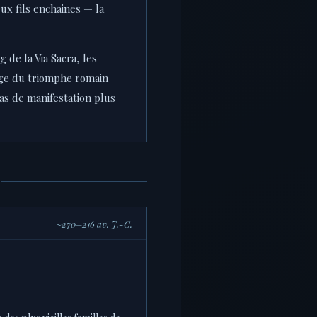
ux fils enchaines — la
 de la Via Sacra, les
age du triomphe romain —
pas de manifestation plus
S
~270–216 av. J.-C.