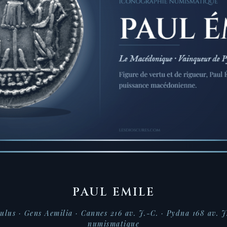
PAUL EMILE
aulus ·
Gens Aemilia
· Cannes 216 av. J.-C. · Pydna 168 av. J
numismatique