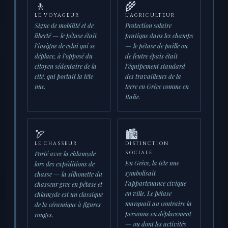
🚶
🌾
LE VOYAGEUR
L’AGRICULTEUR
Signe de mobilité et de
Protection solaire
liberté — le pétase était
pratique dans les champs
l’insigne de celui qui se
— le pétase de paille ou
déplace, à l’opposé du
de feutre épais était
citoyen sédentaire de la
l’équipement standard
cité, qui portait la tête
des travailleurs de la
nue.
terre en Grèce comme en
Italie.
🏹
🏙️
LE CHASSEUR
DISTINCTION
Porté avec la chlamyde
SOCIALE
En Grèce, la tête nue
lors des expéditions de
symbolisait
chasse — la silhouette du
l’appartenance civique
chasseur grec en pétase et
en ville. Le pétase
chlamyde est un classique
marquait au contraire la
de la céramique à figures
personne en déplacement
rouges.
— ou dont les activités