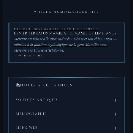
✦ FICHE NUMISMATIQUE LIÉE
RRC 362/1 · GENS MAMILIA · 82 AV. J.-C. · DENTELÉ
DENIER SERRATUS MAMILIA · C. MAMILIUS LIMETANUS
Mercure au pétase ailé avec caducée / Ulysse et son chien Argos —
allusion à la filiation mythologique de la gens Mamilia avec
Mercure via Ulysse et Télégonus.
→ VOIR LA FICHE
📚
NOTES & RÉFÉRENCES
+
SOURCES ANTIQUES
Homère,
Odyssée
, XVII, 291–327 — Récit d’Ulysse
+
BIBLIOGRAPHIE
reconnu par son vieux chien Argos, scène représentée
au revers du denier Mamilia.
Bonfante, L. & Jacker, C.,
Out of Etruria
— Influence
+
LIENS WEB