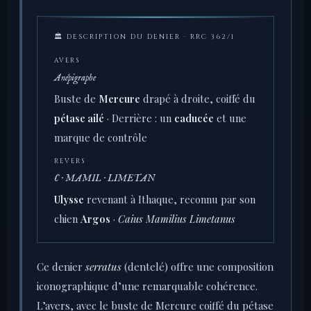
🏛 DESCRIPTION DU DENIER · RRC 362/1
AVERS
Anépigraphe
Buste de
Mercure
drapé à droite, coiffé du
pétase ailé
· Derrière : un
caducée
et une
marque de contrôle
REVERS
C · MAMIL · LIMETAN
Ulysse
revenant à Ithaque, reconnu par son
chien
Argos
·
Caius Mamilius Limetanus
Ce denier
serratus
(dentelé) offre une composition
iconographique d’une remarquable cohérence.
L’avers, avec le buste de Mercure coiffé du pétase