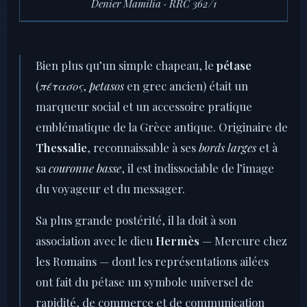
Denier Mamilia · RRC 362/1
Bien plus qu’un simple chapeau, le
pétase
(
πέτασος
,
petasos
en grec ancien) était un
marqueur social et un accessoire pratique
emblématique de la Grèce antique. Originaire de
Thessalie
, reconnaissable à ses
bords larges
et à
sa
couronne basse
, il est indissociable de l’image
du voyageur et du messager.
Sa plus grande postérité, il la doit à son
association avec le dieu
Hermès
— Mercure chez
les Romains — dont les représentations ailées
ont fait du pétase un symbole universel de
rapidité, de commerce et de communication