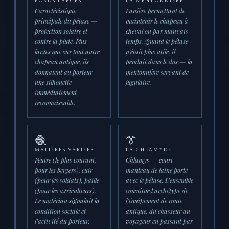
BORDS LARGES
LA MENTONNIÈRE
Caractéristique
Lanière permettant de
principale du pétase —
maintenir le chapeau à
protection solaire et
cheval ou par mauvais
contre la pluie. Plus
temps. Quand le pétase
larges que sur tout autre
n’était plus utile, il
chapeau antique, ils
pendait dans le dos — la
donnaient au porteur
mentonnière servant de
une silhouette
jugulaire.
immédiatement
reconnaissable.
🧶
👔
MATIÈRES VARIÉES
LA CHLAMYDE
Feutre (le plus courant,
Chlamys — court
pour les bergers), cuir
manteau de laine porté
(pour les soldats), paille
avec le pétase. L’ensemble
(pour les agriculteurs).
constitue l’archétype de
Le matériau signalait la
l’équipement de route
condition sociale et
antique, du chasseur au
l’activité du porteur.
voyageur en passant par