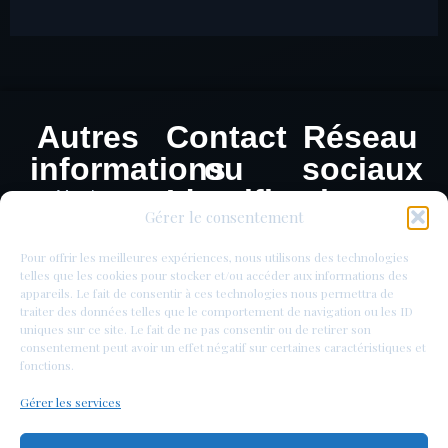
Autres
Contact
Réseau
informations
ou
sociaux
Identification
Mentions
Gérer le consentement
légales
de
Politique de
monnaie
Pour offrir les meilleures expériences, nous utilisons des technologies
confidentialité
telles que les cookies pour stocker et/ou accéder aux informations des
appareils. Le fait de consentir à ces technologies nous permettra de
traiter des données telles que le comportement de navigation ou les ID
uniques sur ce site. Le fait de ne pas consentir ou de retirer son
consentement peut avoir un effet négatif sur certaines caractéristiques et
fonctions.
Gérer les services