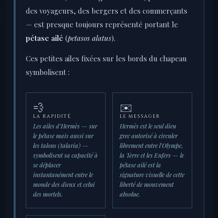
des voyageurs, des bergers et des commerçants
— est presque toujours représenté portant le
pétase ailé
(
petasos alatus
).
Ces petites ailes fixées sur les bords du chapeau
symbolisent :
💨
✉️
LA RAPIDITÉ
LE MESSAGER
Les ailes d’Hermès — sur
Hermès est le seul dieu
le pétase mais aussi sur
grec autorisé à circuler
les talons (talaria) —
librement entre l’Olympe,
symbolisent sa capacité à
la Terre et les Enfers — le
se déplacer
pétase ailé est la
instantanément entre le
signature visuelle de cette
monde des dieux et celui
liberté de mouvement
des mortels.
absolue.