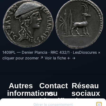
1409PL — Denier Plancia · RRC 432/1 · LesDioscures ×
cliquer pour zoomer ↗ Voir la fiche ← →
Autres
Contact
Réseau
informations
ou
sociaux
Identification
Mentions
Gérer le consentement
légales