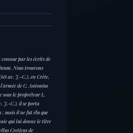
 connue par les écrits de
rpinum. Nous trouvons
(68 av. J.-C.), en Crète,
s l'armée de C. Antonius
e sous le propréteur L.
 J.-C.), il se porta
 ; mais il ne fut élu que
naie qui lui donne le titre
llus Creticus de