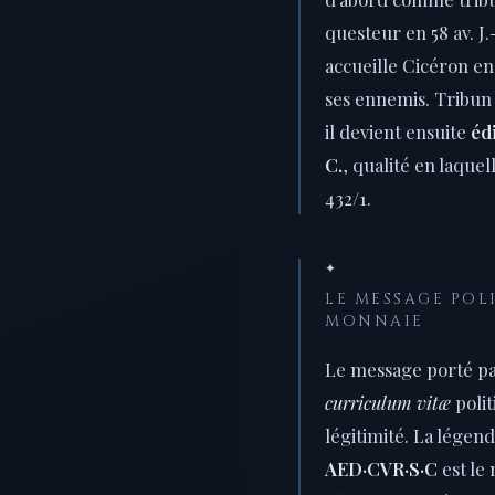
questeur en 58 av. J.
accueille Cicéron en
ses ennemis. Tribun d
il devient ensuite
édi
C.
, qualité en laquel
432/1.
✦
LE MESSAGE POL
MONNAIE
Le message porté par
curriculum vitæ
polit
légitimité. La légen
AED·CVR·S·C
est le 