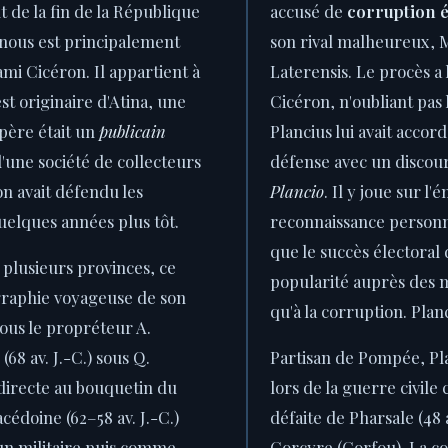
 de la fin de la République
accusé de
corruption é
 nous est principalement
son rival malheureux, 
mi Cicéron. Il appartient à
Laterensis. Le procès a l
st originaire d'Atina, une
Cicéron, n'oubliant pas 
 père était un
publicain
Plancius lui avait accord
d'une société de collecteurs
défense avec un discour
n avait défendu les
Plancio
. Il y joue sur l'
quelques années plus tôt.
reconnaissance personne
que le succès électoral 
 plusieurs provinces, ce
popularité auprès des m
ographie voyageuse de son
qu'à la corruption. Planc
sous le propréteur A.
68 av. J.-C.) sous Q.
Partisan de Pompée, Pla
directe au bouquetin du
lors de la guerre civile
cédoine (62–58 av. J.-C.)
défaite de Pharsale (48 av
n militaire puis comme
Corcyre (Corfou). La c