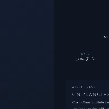
Den
DATE
55 av. J.-C.
AVERS · DROIT
CN·PLANCIVS
Cnæus Plancius Ædilis Cu
Cneius Plancius édile cu