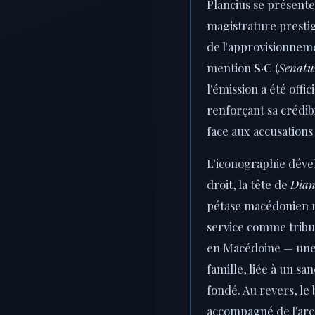
Plancius se présent
magistrature presti
de l'approvisionnem
mention
S·C
(
Senatu
l'émission a été offi
renforçant sa crédibi
face aux accusations
L'iconographie déve
droit, la tête de
Dian
pétase macédonien r
service comme tribu
en Macédoine — une 
famille, liée à un san
fondé. Au revers, le
accompagné de l'arc 