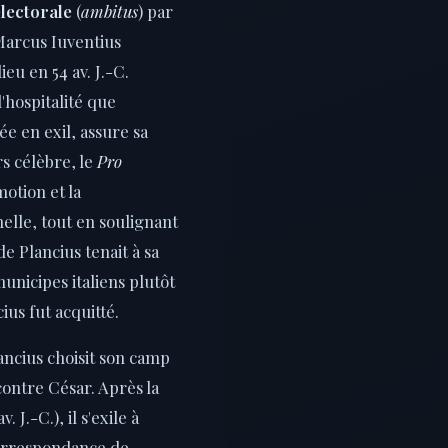
lectorale
(
ambitus
) par
Marcus Iuventius
ieu en 54 av. J.-C.
l'hospitalité que
ée en exil, assure sa
s célèbre, le
Pro
émotion et la
lle, tout en soulignant
de Plancius tenait à sa
unicipes italiens plutôt
ius fut acquitté.
ncius choisit son camp
 contre César. Après la
. J.-C.), il s'exile à
orrespondance de