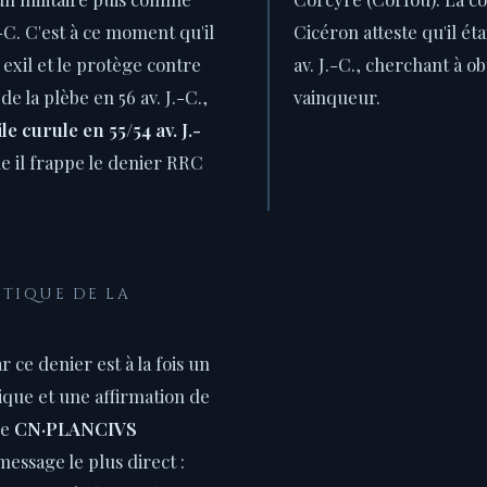
-C. C'est à ce moment qu'il
Cicéron atteste qu'il ét
 exil et le protège contre
av. J.-C., cherchant à o
e la plèbe en 56 av. J.-C.,
vainqueur.
le curule en 55/54 av. J.-
le il frappe le denier RRC
ITIQUE DE LA
 ce denier est à la fois un
ique et une affirmation de
de
CN·PLANCIVS
message le plus direct :