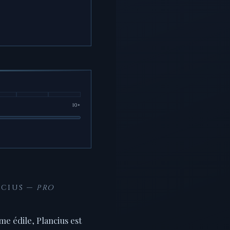
10+
NCIUS —
PRO
e édile, Plancius est