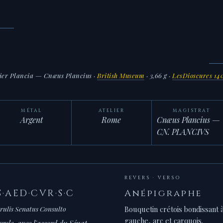
ier Plancia — Cnæus Plancius
·
British Museum
· 3,66 g ·
LesDioscures 14
MÉTAL
ATELIER
MAGISTRAT
Argent
Rome
Cnæus Plancius —
CN. PLANCIVS
REVERS · VERSO
·AED·CVR·S·C
Anépigraphe
rulis Senatus Consulto
Bouquetin crétois bondissant à
gauche, arc et carquois.
rule, avec l'accord du Sénat