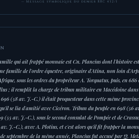
— Message symbolique du denier RRC 432/1
ON
amille qui ait frappé monnaie est Cn. Plancius dont l'histoire est
une famille de l'ordre équestre, originaire d'Atina, non loin d'A
frique, sous les ordres du propréteur A. Torquatus, puis, en 686 
llus ; il remplit la charge de tribun militaire en Macédoine dan
n 696 (58 av. J.-C.) il était proquesteur dans cette même provinc
 qu'il se lia d'amitié avec Cicéron. Tribun du peuple en 698 (56 av.
99 (55 av. J.-C.), sous le second consulat de Pompée et de Crassus
av. J.-C.), avec A. Plotius, et c'est alors qu'il fit frapper la mon
s de septembre de la même année, Plancius fut accusé par Q. Mete