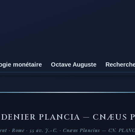
ogie monétaire
Octave Auguste
Recherch
—
DENIER PLANCIA — CNÆUS 
ent · Rome · 55 av. J.-C. · Cnæus Plancius — CN. PLAN