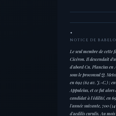
✦
NOTICE DE BABEL
Le seul membre de cette f
Cicéron. Il descendait d'
d'abord Cn. Plancius en A
sous le proconsul Q. Mete
en 692 (62 av. J.-C.) ; e
Appuleius, et ce fut alors
candidat à l'édilité, en 6
l'année suivante, 700 (54 
d'aedilis curulis. Au moi