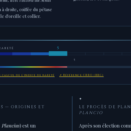
 à droite, coiffée du pétase
 d'oreille et collier.
RARETÉ
5
 calcul de l'indice de rareté
↗ Référence CRRO (RRC)
✦
 — ORIGINES ET
LE PROCÈS DE PLA
PLANCIO
 Plancius
) est un
Après son élection comm