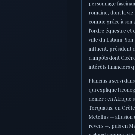
personnage fascinant
romaine, dont la vie
connue grâce à son a
l'ordre équestre et e
ville du Latium. Son
influent, président 
d'impôts dont Cicéro
intérêts financiers 
Plancius a servi dans
qui explique l'icon
denier : en Afrique 
Torquatus, en Crète (
Metellus — allusion 
revers —, puis en Ma
d'abord comme tribu