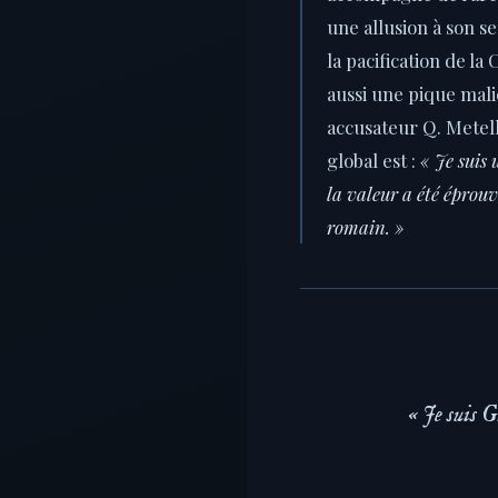
une allusion à son se
la pacification de la 
aussi une pique mali
accusateur Q. Metel
global est :
« Je suis
la valeur a été éprou
romain. »
« Je suis G