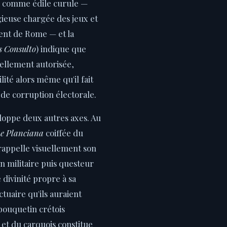
e comme édile curule —
gieuse chargée des jeux et
ent de Rome — et la
s Consulto
) indique que
ciellement autorisée,
lité alors même qu'il fait
 de corruption électorale.
loppe deux autres axes. Au
e Planciana
coiffée du
appelle visuellement son
n militaire puis questeur
divinité propre à sa
ctuaire qu'ils auraient
 bouquetin crétois
et du carquois constitue