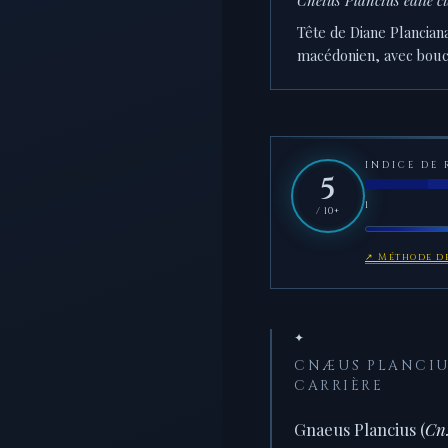
Tête de Diane Planciana
macédonien, avec boucle
INDICE DE 
5
1
/ 10+
↗ Méthode de
✦
CNÆUS PLANCIUS
CARRIÈRE
Gnaeus Plancius (
Cn.