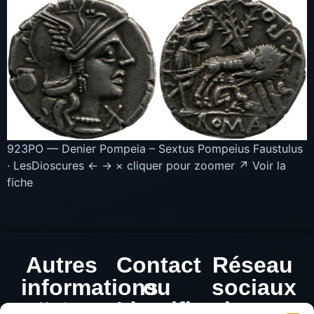
923PO — Denier Pompeia – Sextus Pompeius Faustulus
· LesDioscures ← → × cliquer pour zoomer ↗ Voir la
fiche
Autres
Contact
Réseau
informations
ou
sociaux
Identification
Mentions