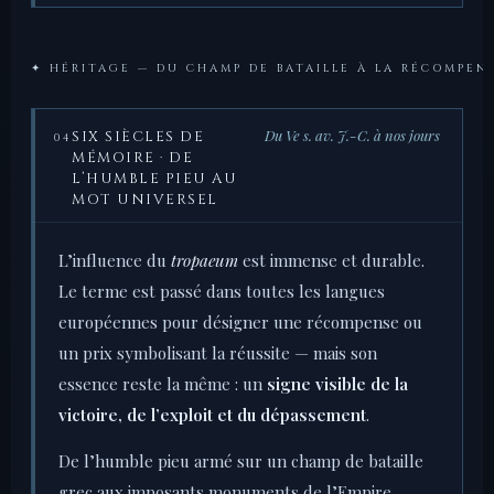
✦ HÉRITAGE — DU CHAMP DE BATAILLE À LA RÉCOMPEN
Du Ve s. av. J.-C. à nos jours
SIX SIÈCLES DE
04
MÉMOIRE · DE
L’HUMBLE PIEU AU
MOT UNIVERSEL
L’influence du
tropaeum
est immense et durable.
Le terme est passé dans toutes les langues
européennes pour désigner une récompense ou
un prix symbolisant la réussite — mais son
essence reste la même : un
signe visible de la
victoire, de l’exploit et du dépassement
.
De l’humble pieu armé sur un champ de bataille
grec aux imposants monuments de l’Empire