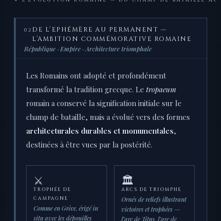
✦ L’ÉVOLUTION ROMAINE — DU CHAMP DE BATAILLE A
DE L’EPHÉMÈRE AU PERMANENT —
02
L’AMBITION COMMÉMORATIVE ROMAINE
République · Empire · Architecture triomphale
Les Romains ont adopté et profondément
transformé la tradition grecque. Le
tropaeum
romain a conservé la signification initiale sur le
champ de bataille, mais a évolué vers des formes
architecturales durables et monumentales
,
destinées à être vues par la postérité.
⚔️
🏛️
TROPHÉE DE
ARCS DE TRIOMPHE
Ornés de reliefs illustrant
CAMPAGNE
Comme en Grèce, érigé in
victoires et trophées —
situ avec les dépouilles
l’arc de Titus, l’arc de