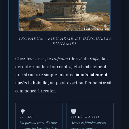
TROPAEUM · PIEU ARMÉ DE DÉPOUILLES
ENNEMIES
Chez les Grecs, le
tropaion
(dérivé de
tropē
, la «
déroute » ou le « tournant ») était initialement
une structure simple, montée
immédiatement
après la bataille
, au point exact où l’ennemi avait
commencé à reculer.
🌳
🛡️
LE PIEU
LES DÉPOUILLES
Un pieu ou tronc d’arbre
Armes capturées sur les
— matière première de la
cadavres ennemis —