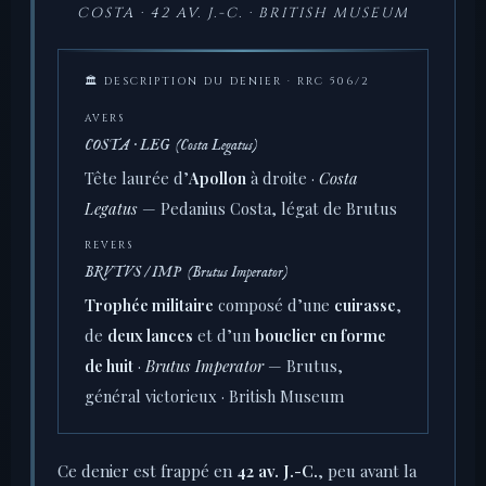
COSTA · 42 AV. J.-C. · BRITISH MUSEUM
🏛 DESCRIPTION DU DENIER · RRC 506/2
AVERS
COSTA · LEG (Costa Legatus)
Tête laurée d’
Apollon
à droite ·
Costa
Legatus
— Pedanius Costa, légat de Brutus
REVERS
BRVTVS / IMP (Brutus Imperator)
Trophée militaire
composé d’une
cuirasse
,
de
deux lances
et d’un
bouclier en forme
de huit
·
Brutus Imperator
— Brutus,
général victorieux · British Museum
Ce denier est frappé en
42 av. J.-C.
, peu avant la