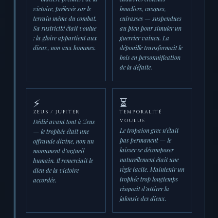
victoire, prélevée sur le
boucliers, casques,
terrain même du combat.
cuirasses — suspendues
Sa rustricité était voulue
au pieu pour simuler un
: la gloire appartient aux
guerrier vaincu. La
dieux, non aux hommes.
dépouille transformait le
bois en personnification
de la défaite.
⚡
⏳
ZEUS / JUPITER
TEMPORALITÉ
Dédié avant tout à Zeus
VOULUE
Le tropaion grec n’était
— le trophée était une
pas permanent — le
offrande divine, non un
laisser se décomposer
monument d’orgueil
naturellement était une
humain. Il remerciait le
règle tacite. Maintenir un
dieu de la victoire
trophée trop longtemps
accordée.
risquait d’attirer la
jalousie des dieux.