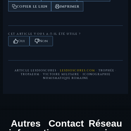
(Brutus/Costa).
grands monuments triomphaux romains, dont le
COPIER LE LIEN
IMPRIMER
Trophée des Alpes.
Babelon, E.,
Description des Monnaies de la République
Romaine
— Gens Julia, Brutus, trophées sur les deniers
républicains.
CET ARTICLE VOUS A-T-IL ÉTÉ UTILE ?
Oui
Non
ARTICLE LESDIOSCURES ·
LESDIOSCURES.COM
· TROPHÉE ·
TROPAEUM · VICTOIRE MILITAIRE · ICONOGRAPHIE
NUMISMATIQUE ROMAINE
Autres
Contact
Réseau