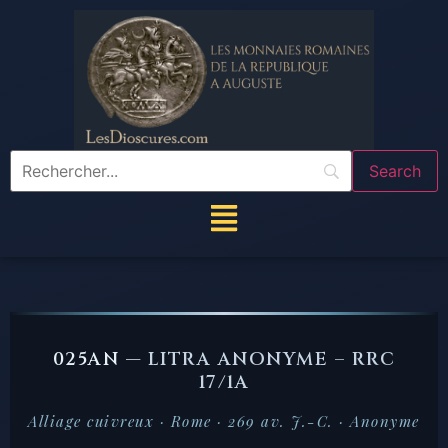
025AN —
LITRA ANONYME – RRC
17/1A
Alliage cuivreux · Rome · 269 av. J.-C. · Anonyme