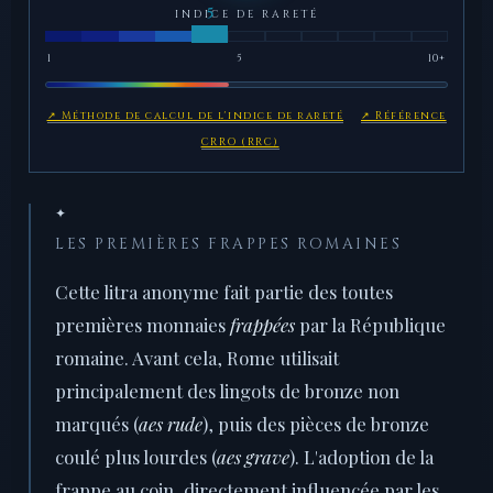
INDICE DE RARETÉ
1
5
10+
↗ Méthode de calcul de l'indice de rareté
↗ Référence
CRRO (RRC)
✦
LES PREMIÈRES FRAPPES ROMAINES
Cette litra anonyme fait partie des toutes
premières monnaies
frappées
par la République
romaine. Avant cela, Rome utilisait
principalement des lingots de bronze non
marqués (
aes rude
), puis des pièces de bronze
coulé plus lourdes (
aes grave
). L'adoption de la
frappe au coin, directement influencée par les