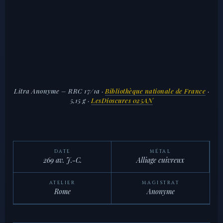
Litra Anonyme – RRC 17/1a
·
Bibliothèque nationale de France
·
5,15 g ·
LesDioscures 025AN
DATE
MÉTAL
269 av. J.-C.
Alliage cuivreux
ATELIER
MAGISTRAT
Rome
Anonyme