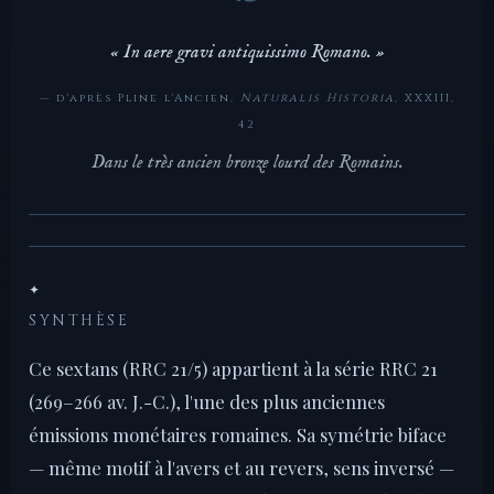
« In aere gravi antiquissimo Romano. »
— d'après Pline l'Ancien,
Naturalis Historia
, XXXIII,
42
Dans le très ancien bronze lourd des Romains.
✦
SYNTHÈSE
Ce sextans (RRC 21/5) appartient à la série RRC 21
(269–266 av. J.-C.), l'une des plus anciennes
émissions monétaires romaines. Sa symétrie biface
— même motif à l'avers et au revers, sens inversé —