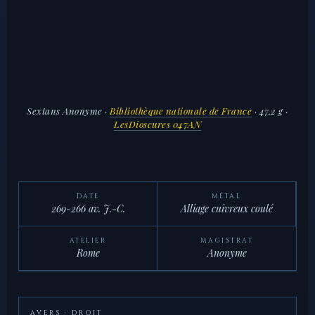
Sextans Anonyme
·
Bibliothèque nationale de France
· 47,2 g ·
LesDioscures 047AN
DATE
MÉTAL
269-266 av. J.-C.
Alliage cuivreux coulé
ATELIER
MAGISTRAT
Rome
Anonyme
AVERS · DROIT