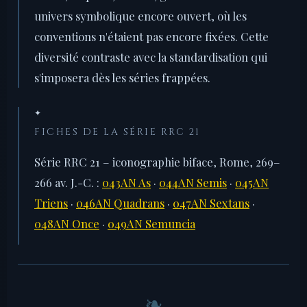
univers symbolique encore ouvert, où les
conventions n'étaient pas encore fixées. Cette
diversité contraste avec la standardisation qui
s'imposera dès les séries frappées.
✦
FICHES DE LA SÉRIE RRC 21
Série RRC 21 – iconographie biface, Rome, 269–
266 av. J.-C. :
043AN As
·
044AN Semis
·
045AN
Triens
·
046AN Quadrans
·
047AN Sextans
·
048AN Once
·
049AN Semuncia