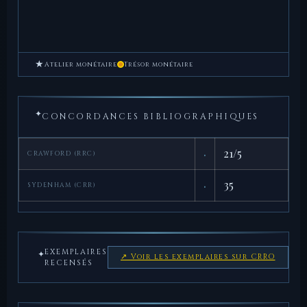
★
Atelier monétaire
Trésor monétaire
✦
CONCORDANCES BIBLIOGRAPHIQUES
·
21/5
CRAWFORD (RRC)
·
35
SYDENHAM (CRR)
EXEMPLAIRES
✦
↗ Voir les exemplaires sur CRRO
RECENSÉS