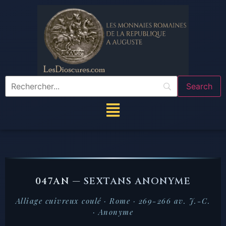
047AN —
SEXTANS ANONYME
Alliage cuivreux coulé · Rome · 269-266 av. J.-C.
· Anonyme