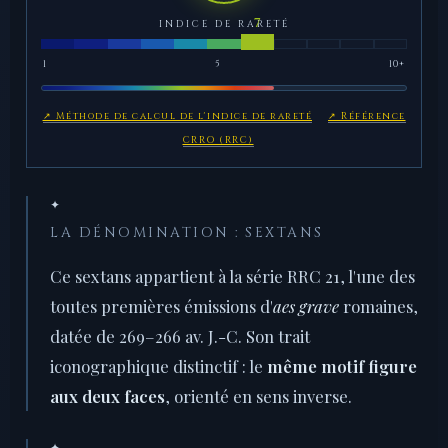
INDICE DE RARETÉ
1
5
10+
↗ Méthode de calcul de l'indice de rareté
↗ Référence
CRRO (RRC)
✦
LA DÉNOMINATION : SEXTANS
Ce sextans appartient à la série RRC 21, l'une des
toutes premières émissions d'
aes grave
romaines,
datée de 269–266 av. J.-C. Son trait
iconographique distinctif : le
même motif figure
aux deux faces
, orienté en sens inverse.
✦