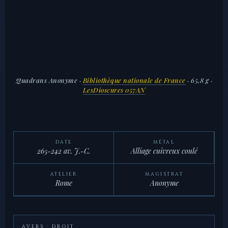
Quadrans Anonyme
·
Bibliothèque nationale de France
· 65,8 g ·
LesDioscures 057AN
DATE
MÉTAL
265-242 av. J.-C.
Alliage cuivreux coulé
ATELIER
MAGISTRAT
Rome
Anonyme
AVERS · DROIT