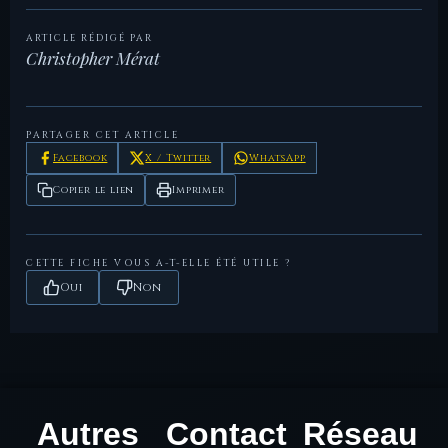
RRC 24/6a
Republic Online, ANS.
E.A.,
Roman Republic
Londres, 1952.
ARTICLE RÉDIGÉ PAR
Christopher Mérat
Burnett,
Coinage in the Roman
, Seaby, Londres,
LesDioscures —
— Fiche de référence du
A.,
World
1987.
057AN
site.
PARTAGER CET ARTICLE
Facebook
X / Twitter
WhatsApp
Copier le lien
Imprimer
CETTE FICHE VOUS A-T-ELLE ÉTÉ UTILE ?
Oui
Non
Autres
Contact
Réseau