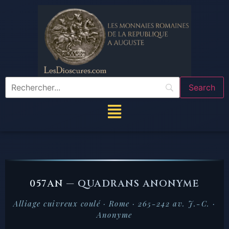
057AN —
QUADRANS ANONYME
Alliage cuivreux coulé · Rome · 265-242 av. J.-C. ·
Anonyme