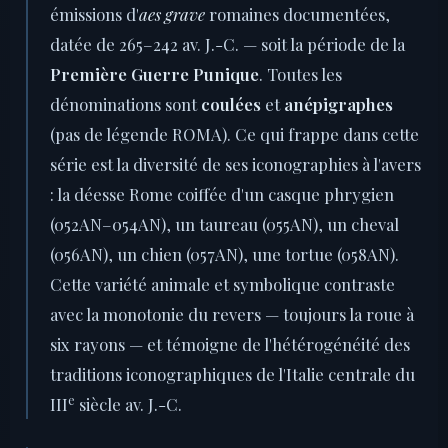
émissions d'
aes grave
romaines documentées,
datée de 265–242 av. J.-C. — soit la période de la
Première Guerre Punique
. Toutes les
dénominations sont
coulées
et
anépigraphes
(pas de légende ROMA). Ce qui frappe dans cette
série est la diversité de ses iconographies à l'avers
: la déesse Rome coiffée d'un casque phrygien
(052AN–054AN), un taureau (055AN), un cheval
(056AN), un chien (057AN), une tortue (058AN).
Cette variété animale et symbolique contraste
avec la monotonie du revers — toujours la roue à
six rayons — et témoigne de l'hétérogénéité des
traditions iconographiques de l'Italie centrale du
e
III
siècle av. J.-C.