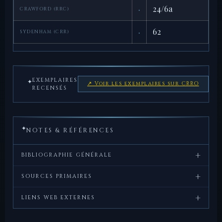
·
24/6a
CRAWFORD (RRC)
·
62
SYDENHAM (CRR)
EXEMPLAIRES
✦
↗ Voir les exemplaires sur CRRO
RECENSÉS
✦
NOTES & RÉFÉRENCES
+
BIBLIOGRAPHIE GÉNÉRALE
+
Crawford,
Roman
, Cambridge
SOURCES PRIMAIRES
M.H.,
Republican
University Press, 1974.
+
Tite-
Ab Urbe
, XVI (Première Guerre
LIENS WEB EXTERNES
Coinage
Live,
Condita
Punique).
CRRO — fiche
— Coinage of the Roman
Sydenham,
The Coinage of the
, Spink,