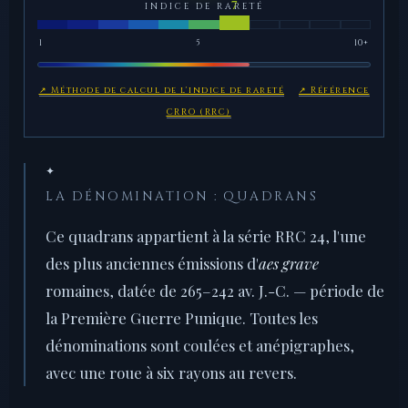
INDICE DE RARETÉ
1
5
10+
↗ Méthode de calcul de l'indice de rareté
↗ Référence
CRRO (RRC)
✦
LA DÉNOMINATION : QUADRANS
Ce quadrans appartient à la série RRC 24, l'une
des plus anciennes émissions d'
aes grave
romaines, datée de 265–242 av. J.-C. — période de
la Première Guerre Punique. Toutes les
dénominations sont coulées et anépigraphes,
avec une roue à six rayons au revers.