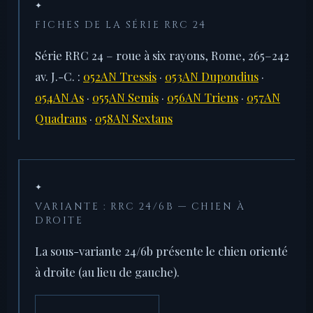
✦
FICHES DE LA SÉRIE RRC 24
Série RRC 24 – roue à six rayons, Rome, 265–242
av. J.-C. :
052AN Tressis
·
053AN Dupondius
·
054AN As
·
055AN Semis
·
056AN Triens
·
057AN
Quadrans
·
058AN Sextans
✦
VARIANTE : RRC 24/6B — CHIEN À
DROITE
La sous-variante 24/6b présente le chien orienté
à droite (au lieu de gauche).