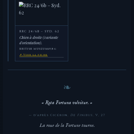
RRC 24/6B – SYD. 62
Chien à droite (variante
d'orientation).
BRITISH MUSEUM
69,8 g
↗ Voir la fiche
« Rota Fortuna volvitur. »
— d'après Cicéron,
De Finibus
, V, 27
La roue de la Fortune tourne.