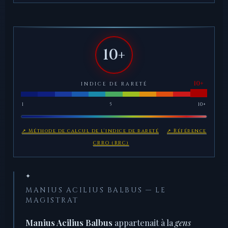
10+
INDICE DE RARETÉ
1
5
10+
↗ Méthode de calcul de l'indice de rareté
↗ Référence
CRRO (RRC)
✦
MANIUS ACILIUS BALBUS — LE
MAGISTRAT
Manius Acilius Balbus
appartenait à la
gens