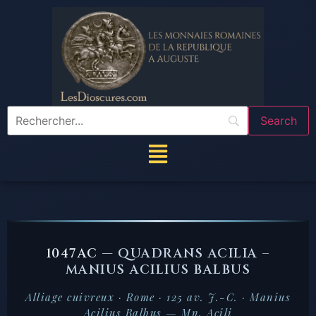
1047AC —
QUADRANS ACILIA –
MANIUS ACILIUS BALBUS
Alliage cuivreux · Rome · 125 av. J.-C. · Manius
Acilius Balbus — Mn. Acili