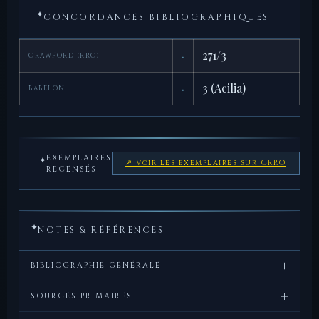
✦
CONCORDANCES BIBLIOGRAPHIQUES
·
271/3
CRAWFORD (RRC)
·
3 (Acilia)
BABELON
EXEMPLAIRES
✦
↗ Voir les exemplaires sur CRRO
RECENSÉS
✦
NOTES & RÉFÉRENCES
+
BIBLIOGRAPHIE GÉNÉRALE
+
Crawford,
Roman
, Cambridge
SOURCES PRIMAIRES
M.H.,
Republican
University Press, 1974.