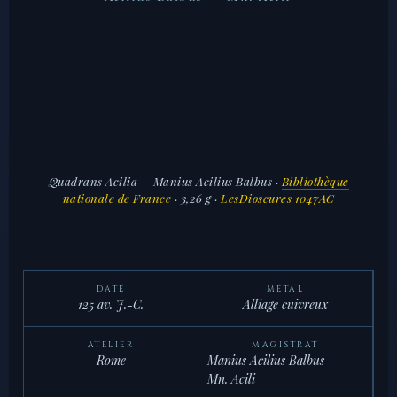
Quadrans Acilia – Manius Acilius Balbus
·
Bibliothèque
nationale de France
· 3,26 g ·
LesDioscures 1047AC
DATE
MÉTAL
125 av. J.-C.
Alliage cuivreux
ATELIER
MAGISTRAT
Rome
Manius Acilius Balbus —
Mn. Acili