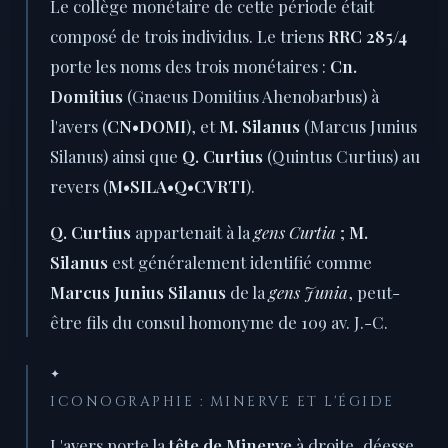
Le collège monétaire de cette période était
composé de trois individus. Le triens
RRC 285/4
porte les noms des trois monétaires :
Cn.
Domitius
(Gnaeus Domitius Ahenobarbus) à
l'avers (
CN•DOMI
), et
M. Silanus
(Marcus Junius
Silanus) ainsi que
Q. Curtius
(Quintus Curtius) au
revers (
M•SILA•Q•CVRTI
).
Q. Curtius
appartenait à la
gens Curtia
;
M.
Silanus
est généralement identifié comme
Marcus Junius Silanus
de la
gens Junia
, peut-
être fils du consul homonyme de 109 av. J.-C.
✦
ICONOGRAPHIE : MINERVE ET L'ÉGIDE
L'avers porte la
tête de Minerve
à droite, déesse