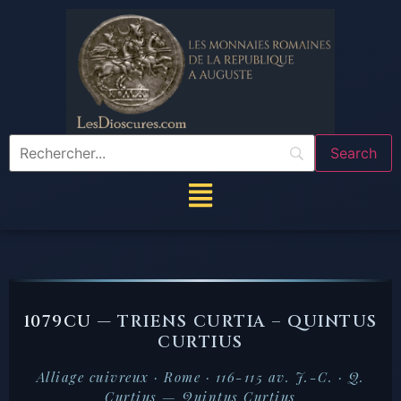
1079CU —
TRIENS CURTIA – QUINTUS
CURTIUS
Alliage cuivreux · Rome · 116-115 av. J.-C. · Q.
Curtius — Quintus Curtius