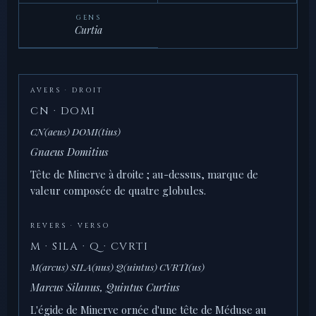
GENS
Curtia
AVERS · DROIT
CN · DOMI
CN(aeus) DOMI(tius)
Gnaeus Domitius
Tête de Minerve à droite ; au-dessus, marque de
valeur composée de quatre globules.
REVERS · VERSO
M · SILA · Q · CVRTI
M(arcus) SILA(nus) Q(uintus) CVRTI(us)
Marcus Silanus, Quintus Curtius
L'égide de Minerve ornée d'une tête de Méduse au