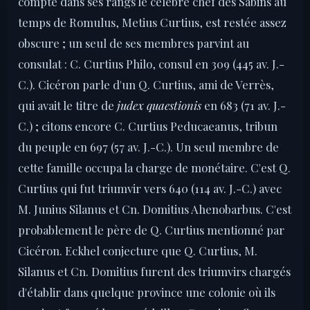
compte dans ses rangs le célèbre chef des Sabins au
temps de Romulus, Metius Curtius, est restée assez
obscure ; un seul de ses membres parvint au
consulat : C. Curtius Philo, consul en 309 (445 av. J.-
C.). Cicéron parle d'un Q. Curtius, ami de Verrès,
qui avait le titre de
judex quaestionis
en 683 (71 av. J.-
C.) ; citons encore C. Curtius Peducaeanus, tribun
du peuple en 697 (57 av. J.-C.). Un seul membre de
cette famille occupa la charge de monétaire. C'est Q.
Curtius qui fut triumvir vers 640 (114 av. J.-C.) avec
M. Junius Silanus et Cn. Domitius Ahenobarbus. C'est
probablement le père de Q. Curtius mentionné par
Cicéron. Eckhel conjecture que Q. Curtius, M.
Silanus et Cn. Domitius furent des triumvirs chargés
d'établir dans quelque province une colonie où ils