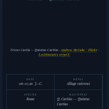
Triens Curtia – Quintus Curtius
·
Andrew McCabe / Flickr
·
LesDioscures 1079CU
DATE
MÉTAL
116-115 av. J.-C.
Alliage cuivreux
ATELIER
MAGISTRAT
Rome
Q. Curtius — Quintus
Curtius