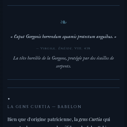
« Caput Gorgonis horrendum squamis protectum anguibus. »
— Virgile,
Énéide
, VIII, 438
La tête horrible de la Gorgone, protégée par des écailles de
serpents.
✦
LA GENS CURTIA — BABELON
Bien que d'origine patricienne, la
gens Curtia
qui