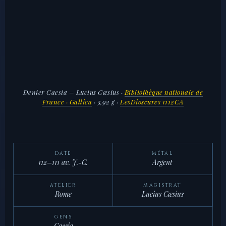
Denier Caesia – Lucius Cæsius
·
Bibliothèque nationale de
France · Gallica
· 3,92 g ·
LesDioscures 1112CA
DATE
MÉTAL
112–111 av. J.-C.
Argent
ATELIER
MAGISTRAT
Rome
Lucius Cæsius
GENS
Caesia