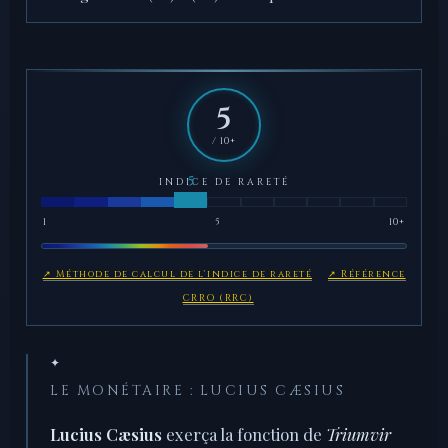
5
/ 10+
INDICE DE RARETÉ
1
5
10+
↗ Méthode de calcul de l'indice de rareté
↗ Référence
CRRO (RRC)
✦
LE MONÉTAIRE : LUCIUS CÆSIUS
Lucius Cæsius
exerça la fonction de
Triumvir