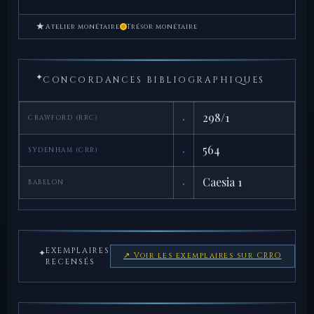
★
Atelier monétaire
Trésor monétaire
✦
CONCORDANCES BIBLIOGRAPHIQUES
·
298/1
CRAWFORD (RRC)
·
564
SYDENHAM (CRR)
·
Caesia 1
BABELON
EXEMPLAIRES
✦
↗ Voir les exemplaires sur CRRO
RECENSÉS