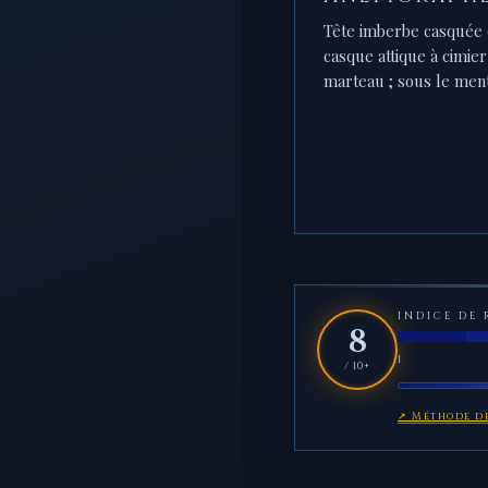
Tête imberbe casquée d
casque attique à cimie
marteau ; sous le men
INDICE DE 
8
1
/ 10+
↗ Méthode de