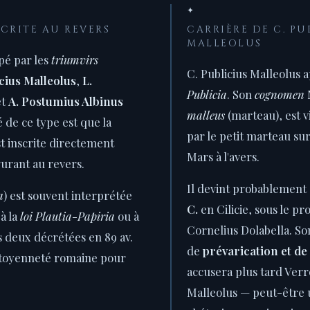
✦
SCRITE AU REVERS
CARRIÈRE DE C. PU
MALLEOLUS
pé par les
triumvirs
C. Publicius Malleolus a
cius Malleolus
,
L.
Publicia
. Son
cognomen
et
A. Postumius Albinus
malleus
(marteau), est 
é de ce type est que la
par le petit marteau su
t inscrite directement
Mars à l'avers.
urant au revers.
Il devint probablement
a
) est souvent interprétée
C.
en Cilicie, sous le p
à la
loi Plautia-Papiria
ou à
Cornelius Dolabella. S
s deux décrétées en 89 av.
de
prévarication et d
 citoyenneté romaine pour
accusera plus tard Ver
Malleolus — peut-être