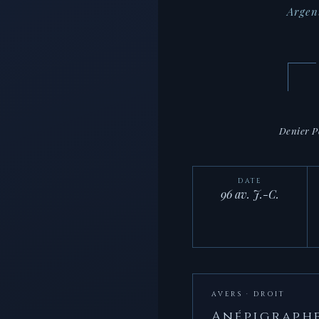
Argen
Denier P
DATE
96 av. J.-C.
AVERS · DROIT
Anépigraph