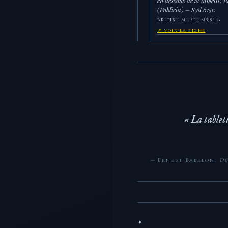
en dessous de la tablette. Ré
(Poblicia) – Syd.615c.
BRITISH MUSEUM
3,84 g
↗ Voir la fiche
« La tablett
— Ernest Babelon,
De
✦