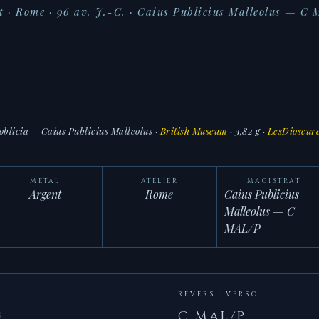
t · Rome · 96 av. J.-C. · Caius Publicius Malleolus — C
oblicia – Caius Publicius Malleolus
·
British Museum
· 3,82 g ·
LesDioscur
MÉTAL
ATELIER
MAGISTRAT
Argent
Rome
Caius Publicius
Malleolus — C
MAL/P
REVERS · VERSO
e
C MAL/P