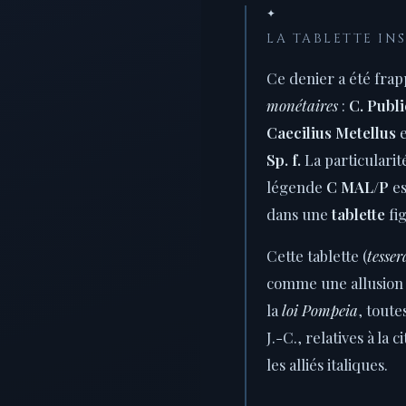
✦
LA TABLETTE IN
Ce denier a été frap
monétaires
:
C. Publi
Caecilius Metellus
Sp. f.
La particularit
légende
C MAL/P
es
dans une
tablette
fig
Cette tablette (
tesser
comme une allusion 
la
loi Pompeia
, toute
J.-C., relatives à la
les alliés italiques.