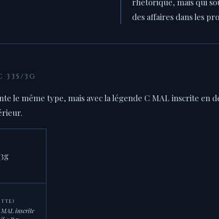
rhétorique, mais qui so
des affaires dans les pr
C 335/3G
nte le même type, mais avec la légende C MAL inscrite en de
érieur.
ette)
C MAL inscrite