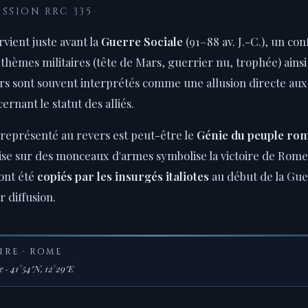
SSION RRC 335
vient juste avant la
Guerre Sociale
(91–88 av. J.-C.), un co
Les thèmes militaires (tête de Mars, guerrier nu, trophée) ains
vers sont souvent interprétés comme une allusion directe aux
ernant le statut des alliés.
 représenté au revers est peut-être le
Génie du peuple ro
sise sur des monceaux d'armes symbolise la victoire de Rome s
ont été
copiés par les insurgés italiotes
au début de la Gue
r diffusion.
IRE · ROME
 · 41°54′N, 12°29′E