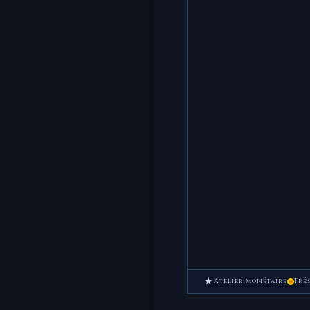
★
Atelier monétaire
Tré