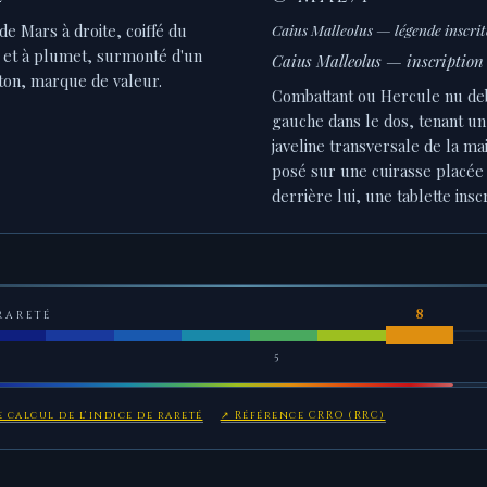
e Mars à droite, coiffé du
Caius Malleolus — légende inscrite
r et à plumet, surmonté d'un
Caius Malleolus — inscription 
ton, marque de valeur.
Combattant ou Hercule nu deb
gauche dans le dos, tenant u
javeline transversale de la mai
posé sur une cuirasse placée
derrière lui, une tablette inscr
RARETÉ
5
 calcul de l'indice de rareté
↗ Référence CRRO (RRC)