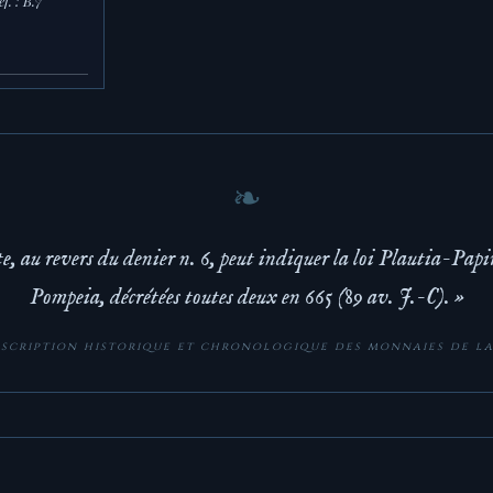
f. : B.7
e, au revers du denier n. 6, peut indiquer la loi Plautia-Papir
Pompeia, décrétées toutes deux en 665 (89 av. J.-C). »
scription historique et chronologique des monnaies de l