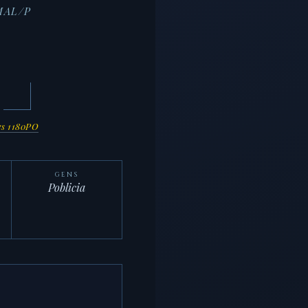
 MAL/P
es 1180PO
GENS
Poblicia