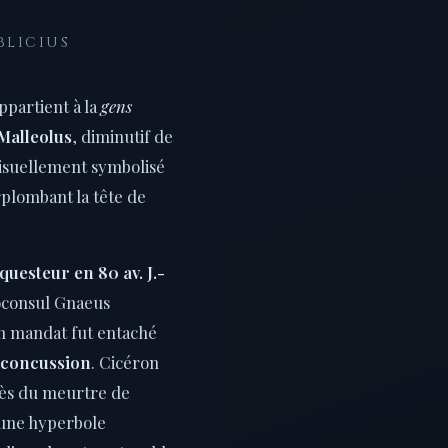
BLICIUS
ppartient à la
gens
Malleolus
, diminutif de
visuellement symbolisé
rplombant la tête de
questeur en 80 av. J.-
roconsul Gnaeus
on mandat fut entaché
e concussion
. Cicéron
rès du meurtre de
 une hyperbole