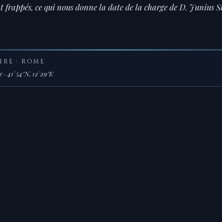
ent frappés, ce qui nous donne la date de la charge de D. Juniu
IRE · ROME
 · 41°54′N, 12°29′E