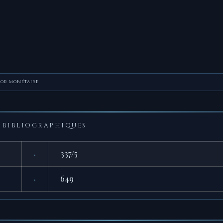
sor monétaire
BIBLIOGRAPHIQUES
·
337/5
·
649