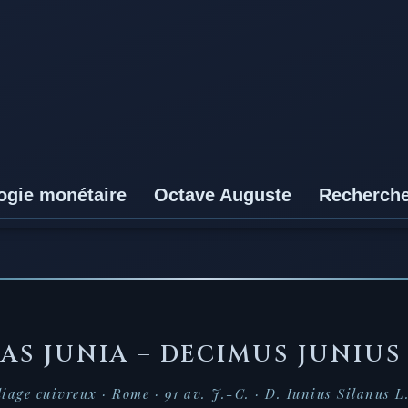
ogie monétaire
Octave Auguste
Recherch
—
AS JUNIA – DECIMUS JUNIUS
liage cuivreux · Rome · 91 av. J.-C. · D. Iunius Silanus L.