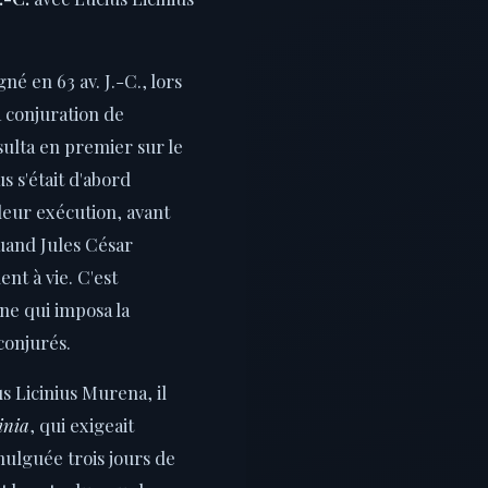
né en 63 av. J.-C., lors
a conjuration de
sulta en premier sur le
s s'était d'abord
leur exécution, avant
quand Jules César
t à vie. C'est
ne qui imposa la
conjurés.
s Licinius Murena, il
inia
, qui exigeait
ulguée trois jours de