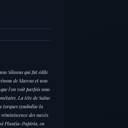
.
mus Silanus qui fut édile
e prénom de Marcus et non
que l'on voit parfois sous
nétaire. La tête de Salus
e torques symbolise la
e réminiscence des succès
oi Plautia-Papiria, en