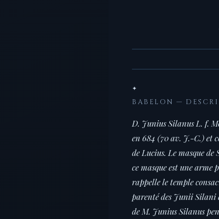
✦
BABELON — DESCR
D. Junius Silanus L. f. M
en 684 (70 av. J.-C.) et 
de Lucius. Le masque de S
ce masque est une arme p
rappelle le temple consac
parenté des Junii Silani 
de M. Junius Silanus pen