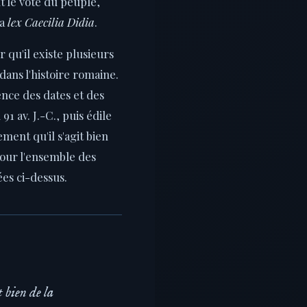
nt le vote du peuple,
la
lex Caecilia Didia
.
r qu'il existe plusieurs
dans l'histoire romaine.
nce des dates et des
1 av. J.-C., puis édile
ment qu'il s'agit bien
our l'ensemble des
es ci-dessus.
 bien de la