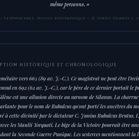
même personne. »
— LesDioscures,
Notice biographique — D. Iunius Silanus L. f
IPTION HISTORIQUE ET CHRONOLOGIQUE
onétaire vers 665 (89 av. J.-C.). Ce magistrat ne peut être Deci
consul en 692 (62 av. J.-C.), car le père de ce dernier portait l
ilène est une allusion directe au surnom de Silanus. La charrue 
arlante pour le nom de Bubulcus qu'ont porté les ancêtres du mo
ré à cette divinité par le dictateur C. Junius Bubulcus Brutus. L
avec les Manlii Torquati. Le bige de la Victoire pourrait être un
dant la Seconde Guerre Punique. Les sesterces mentionnent la l