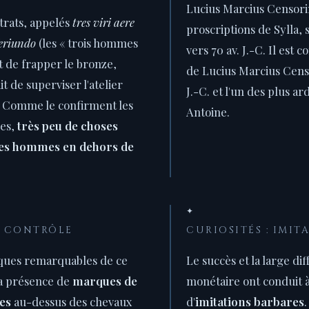
Lucius Marcius Censorin
trats, appelés
tres viri aere
proscriptions de Sylla, 
feriundo
(les « trois hommes
vers 70 av. J.-C. Il est
 de frapper le bronze,
de Lucius Marcius Censo
ait de superviser l'atelier
J.-C. et l'un des plus a
 Comme le confirment les
Antoine.
es,
très peu de choses
ces hommes en dehors de
✦
E CONTRÔLE
CURIOSITÉS : IMIT
iques remarquables de ce
Le succès et la large di
la présence de
marques de
monétaire ont conduit à
es
au-dessus des chevaux
d'
imitations barbares