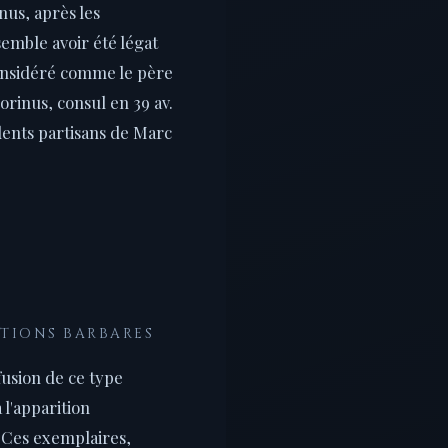
us, après les
semble avoir été légat
 considéré comme le père
rinus, consul en 39 av.
rdents partisans de Marc
ATIONS BARBARES
ffusion de ce type
 l'apparition
. Ces exemplaires,