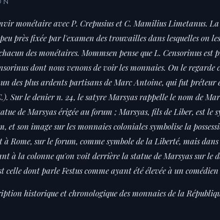
ON
mvir monétaire avec P. Crepusius et C. Mamilius Limetanus. La 
à peu près fixée par l'examen des trouvailles dans lesquelles on l
ur chacun des monétaires. Mommsen pense que L. Censorinus est p
sorinus dont nous venons de voir les monnaies. On le regarde 
 un des plus ardents partisans de Marc Antoine, qui fut préteur e
.). Sur le denier n. 24, le satyre Marsyas rappelle le nom de Mar
statue de Marsyas érigée au forum ; Marsyas, fils de Liber, est le 
um, et son image sur les monnaies coloniales symbolise la possessi
 à Rome, sur le forum, comme symbole de la Liberté, mais dans p
nt à la colonne qu'on voit derrière la statue de Marsyas sur le 
t celle dont parle Festus comme ayant été élevée à un comédien 
iption historique et chronologique des monnaies de la Républi