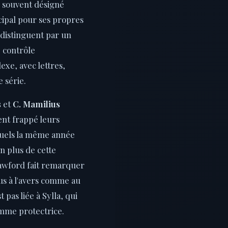
s souvent désigné
ipal pour ses propres
 distinguent par un
 contrôle
xe, avec lettres,
 série.
s
et
C. Mamilius
nt frappé leurs
duels la même année
n plus de cette
wford fait remarquer
us à l'avers comme au
 pas liée à Sylla, qui
omme protectrice.