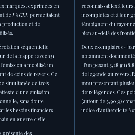
Ces marques, exprimées en
reconnaissables à leur
ant de
I
à
CLI
, permettaient
incomplètes et à leur g
la production et de
témoignent du rayonne
ilisés.
bien au-delà des fronti
otation séquentielle
Deux exemplaires « bar
r de la frappe : avec 151
notamment documentés 
'émission a mobilisé un
: l'un pesant 3,28 g (18
nt de coins de revers. Ce
de légende au revers, l'a
appe simultanée de trois
mm) présentant plusieur
 atteste d'une émission
deux légendes. Ces poid
onnelle, sans doute
(autour de 3,90 g) cons
r les besoins financiers
indice d'authenticité à s
main en guerre civile.
s présente des