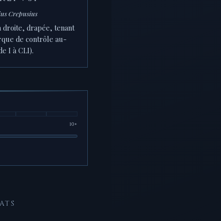
ius Crepusius
 droite, drapée, tenant
rque de contrôle au-
 I à CLI).
10+
ATS