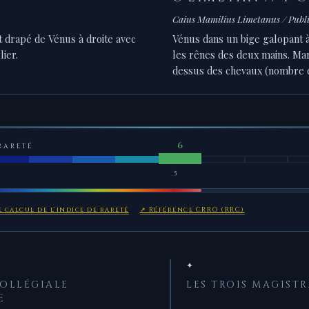
Caius Mamilius Limetanus / Publ
t drapé de Vénus à droite avec
Vénus dans un bige galopant à
lier.
les rênes des deux mains. Ma
dessus des chevaux (nombre de
RARETÉ
5
 calcul de l'indice de rareté
↗ Référence CRRO (RRC)
✦
COLLÉGIALE
LES TROIS MAGISTR
E