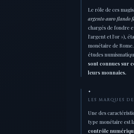
Le rôle de ces magis
argento auro flando 
chargés de fondre et
l'argent et l'or »), ét
monétaire de Rome.
études numismatiqu
sont connues sur 
leurs monnaies.
✦
LES MARQUES D
Une des caractérist
type monétaire est 
contrôle numériqu