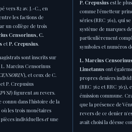
P. Crepusius
est le plu
é vers 82 av. J.-C., en
comme l'émetteur princ
entre les factions de
séries (RRC 361), qui se
ar un collège de trois
système de marques de
cius Censorinus
,
C.
particulièrement comple
s
et
P. Crepusius
.
symboles et numéros de
agistrats sont inscrits sur
L. Marcius Censorinu
e L. Marcius Censorinus
Limetanus
ont égaleme
·CENSORIN
), et ceux de C.
propres deniers indivi
et P. Crepusius
(RRC 362 et RRC 363), e
EPVSI
) figurent au revers.
émission commune. Cra
 connu dans l'histoire de la
que la présence de Vén
où les trois monétaires
revers de ce denier n'est
s pièces individuelles
et
une
avait choisi la déesse c