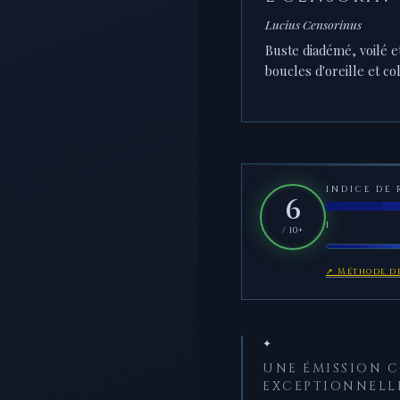
Lucius Censorinus
Buste diadémé, voilé e
boucles d'oreille et col
INDICE DE 
6
1
/ 10+
↗ Méthode de
✦
UNE ÉMISSION 
EXCEPTIONNELL