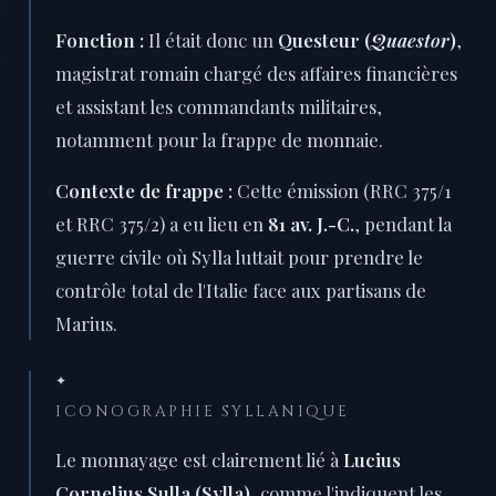
Fonction :
Il était donc un
Questeur (
Quaestor
)
,
magistrat romain chargé des affaires financières
et assistant les commandants militaires,
notamment pour la frappe de monnaie.
Contexte de frappe :
Cette émission (RRC 375/1
et RRC 375/2) a eu lieu en
81 av. J.-C.
, pendant la
guerre civile où Sylla luttait pour prendre le
contrôle total de l'Italie face aux partisans de
Marius.
✦
ICONOGRAPHIE SYLLANIQUE
Le monnayage est clairement lié à
Lucius
Cornelius Sulla (Sylla)
, comme l'indiquent les