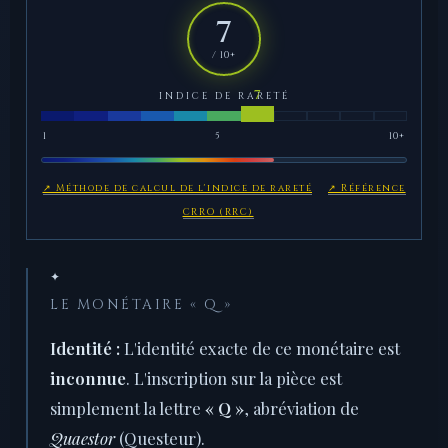
7
/ 10+
INDICE DE RARETÉ
1
5
10+
↗ Méthode de calcul de l'indice de rareté
↗ Référence
CRRO (RRC)
✦
LE MONÉTAIRE « Q »
Identité :
L'identité exacte de ce monétaire est
inconnue
. L'inscription sur la pièce est
simplement la lettre
« Q »
, abréviation de
Quaestor
(Questeur).