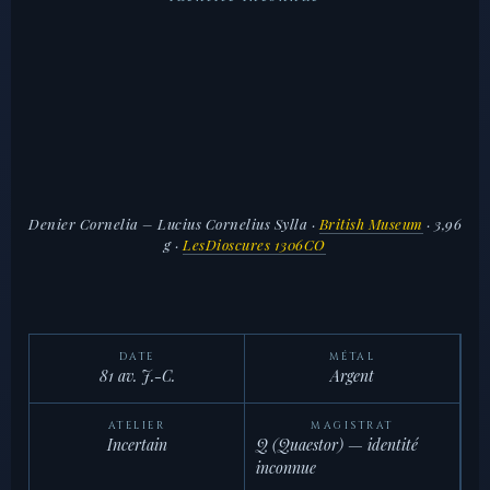
Denier Cornelia – Lucius Cornelius Sylla
·
British Museum
· 3,96
g ·
LesDioscures 1306CO
DATE
MÉTAL
81 av. J.-C.
Argent
ATELIER
MAGISTRAT
Incertain
Q (Quaestor) — identité
inconnue