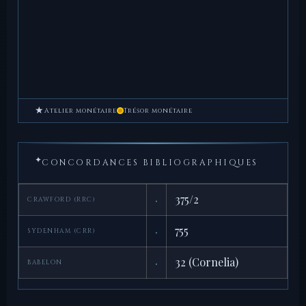
★
Atelier monétaire
Trésor monétaire
✦
CONCORDANCES BIBLIOGRAPHIQUES
·
375/2
CRAWFORD (RRC)
·
755
SYDENHAM (CRR)
·
32 (Cornelia)
BABELON