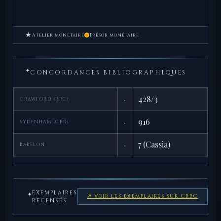
★
Atelier monétaire
Trésor monétaire
✦
CONCORDANCES BIBLIOGRAPHIQUES
·
428/3
CRAWFORD (RRC)
·
916
SYDENHAM (CRR)
·
7 (Cassia)
BABELON
EXEMPLAIRES
✦
↗ Voir les exemplaires sur CRRO
RECENSÉS