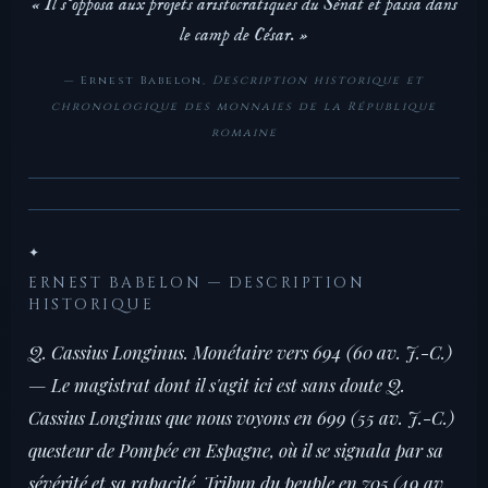
« Il s'opposa aux projets aristocratiques du Sénat et passa dans
le camp de César. »
— Ernest Babelon,
Description historique et
chronologique des monnaies de la République
romaine
✦
ERNEST BABELON — DESCRIPTION
HISTORIQUE
Q. Cassius Longinus. Monétaire vers 694 (60 av. J.-C.)
— Le magistrat dont il s'agit ici est sans doute Q.
Cassius Longinus que nous voyons en 699 (55 av. J.-C.)
questeur de Pompée en Espagne, où il se signala par sa
sévérité et sa rapacité. Tribun du peuple en 705 (49 av.