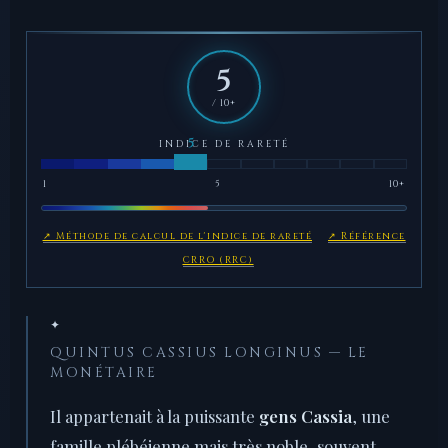
5
/ 10+
INDICE DE RARETÉ
1
5
10+
↗ Méthode de calcul de l'indice de rareté
↗ Référence
CRRO (RRC)
✦
QUINTUS CASSIUS LONGINUS — LE
MONÉTAIRE
Il appartenait à la puissante
gens Cassia
, une
famille plébéienne mais très noble, souvent