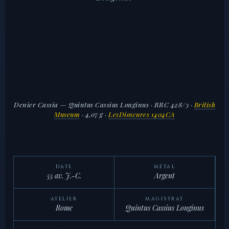
Denier Cassia — Quintus Cassius Longinus · RRC 428/3
·
British
Museum
· 4,07 g ·
LesDioscures 1404CA
DATE
MÉTAL
55 av. J.-C.
Argent
ATELIER
MAGISTRAT
Rome
Quintus Cassius Longinus