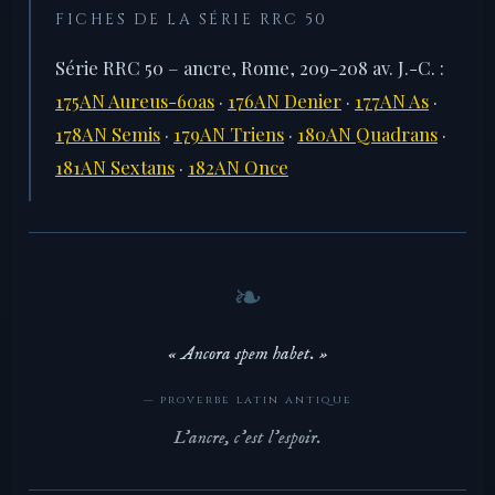
FICHES DE LA SÉRIE RRC 50
Série RRC 50 – ancre, Rome, 209-208 av. J.-C. :
175AN Aureus-60as
·
176AN Denier
·
177AN As
·
178AN Semis
·
179AN Triens
·
180AN Quadrans
·
181AN Sextans
·
182AN Once
« Ancora spem habet. »
— proverbe latin antique
L'ancre, c'est l'espoir.