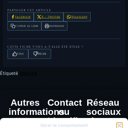
PARTAGER CET ARTICLE
Facebook
X / Twitter
WhatsApp
Copier le lien
Imprimer
CETTE FICHE VOUS A-T-ELLE ÉTÉ UTILE ?
Oui
Non
Étiqueté
Mercure
Autres
Contact
Réseau
informations
ou
sociaux
Identification
Mentions
Gérer le consentement
légales