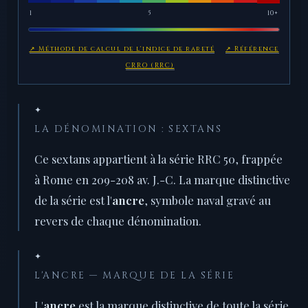
1
5
10+
↗ Méthode de calcul de l'indice de rareté
↗ Référence
CRRO (RRC)
✦
LA DÉNOMINATION : SEXTANS
Ce sextans appartient à la série RRC 50, frappée
à Rome en 209-208 av. J.-C. La marque distinctive
de la série est l'
ancre
, symbole naval gravé au
revers de chaque dénomination.
✦
L'ANCRE — MARQUE DE LA SÉRIE
L'
ancre
est la marque distinctive de toute la série