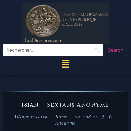
181AN —
SEXTANS ANONYME
Alliage cuivreux · Rome · 209-208 av. J.-C. ·
Anonyme