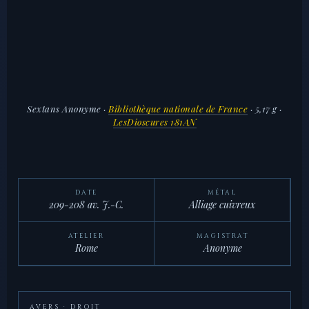
Sextans Anonyme
·
Bibliothèque nationale de France
· 5,17 g ·
LesDioscures 181AN
DATE
MÉTAL
209-208 av. J.-C.
Alliage cuivreux
ATELIER
MAGISTRAT
Rome
Anonyme
AVERS · DROIT