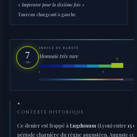
« Imperator pour la dixième fois »
Taureau chargeant à gauche
INDICE DE RARETÉ
7
Monnaie très rare
/ 10+
1
5
✦
CONTEXTE HISTORIQUE
Ce denier est frappé à
Lugdunum
(Lyon) entre
15 e
période charnière du règne augustéen. Auguste cons