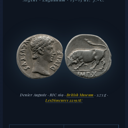
Denier Auguste · RIC 169 ·
British Museum
· 3,73 g ·
LesDioscures 2219AU