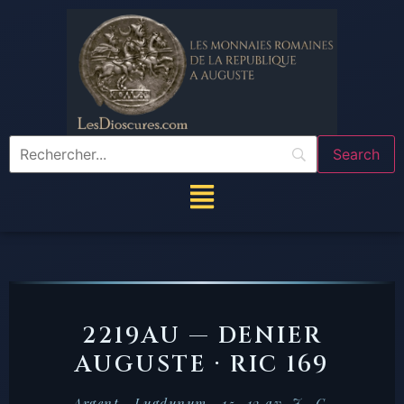
2219AU — DENIER
AUGUSTE · RIC 169
Argent · Lugdunum · 15–13 av. J.-C.