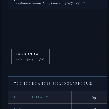
✦
Lugdunum — auj. Lyon, France · 45°45′N, 4°50′E
LUGDUNUM
Atelier · 15–13 av. J.-C.
✦
CONCORDANCES BIBLIOGRAPHIQUES
·
169
RIC I² (SUTHERLAND)