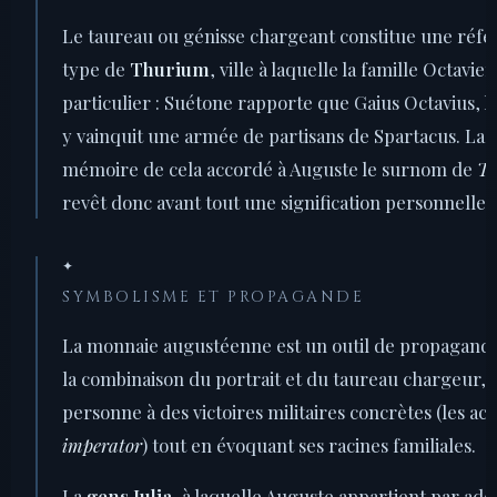
Le taureau ou génisse chargeant constitue une réfé
type de
Thurium
, ville à laquelle la famille Octavie
particulier : Suétone rapporte que Gaius Octavius, l
y vainquit une armée de partisans de Spartacus. La vi
mémoire de cela accordé à Auguste le surnom de
Th
revêt donc avant tout une signification personnelle e
✦
SYMBOLISME ET PROPAGANDE
La monnaie augustéenne est un outil de propagande
la combinaison du portrait et du taureau chargeur, A
personne à des victoires militaires concrètes (les ac
imperator
) tout en évoquant ses racines familiales.
La
gens Julia
, à laquelle Auguste appartient par ado