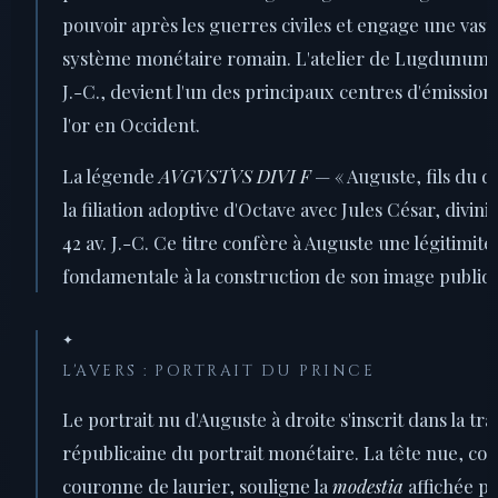
pouvoir après les guerres civiles et engage une vast
système monétaire romain. L'atelier de Lugdunum, o
J.-C., devient l'un des principaux centres d'émission
l'or en Occident.
La légende
AVGVSTVS DIVI F
— « Auguste, fils du d
la filiation adoptive d'Octave avec Jules César, divini
42 av. J.-C. Ce titre confère à Auguste une légitimité
fondamentale à la construction de son image publiq
✦
L'AVERS : PORTRAIT DU PRINCE
Le portrait nu d'Auguste à droite s'inscrit dans la tra
républicaine du portrait monétaire. La tête nue, con
couronne de laurier, souligne la
modestia
affichée pa