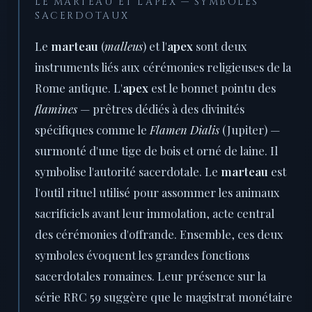
LE MARTEAU ET L'APEX — SYMBOLES
SACERDOTAUX
Le
marteau
(
malleus
) et l'
apex
sont deux
instruments liés aux cérémonies religieuses de la
Rome antique. L'
apex
est le bonnet pointu des
flamines
— prêtres dédiés à des divinités
spécifiques comme le
Flamen Dialis
(Jupiter) —
surmonté d'une tige de bois et orné de laine. Il
symbolise l'autorité sacerdotale. Le
marteau
est
l'outil rituel utilisé pour assommer les animaux
sacrificiels avant leur immolation, acte central
des cérémonies d'offrande. Ensemble, ces deux
symboles évoquent les grandes fonctions
sacerdotales romaines. Leur présence sur la
série RRC 59 suggère que le magistrat monétaire