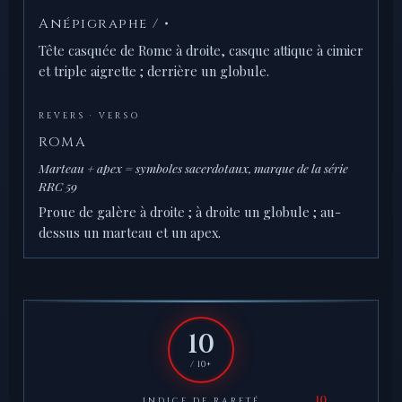
Anépigraphe / •
Tête casquée de Rome à droite, casque attique à cimier
et triple aigrette ; derrière un globule.
REVERS · VERSO
ROMA
Marteau + apex = symboles sacerdotaux, marque de la série
RRC 59
Proue de galère à droite ; à droite un globule ; au-
dessus un marteau et un apex.
10
/ 10+
INDICE DE RARETÉ