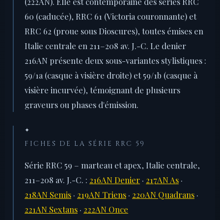
(222AN). Elle est contemporaine des séries RRC
60 (caducée), RRC 61 (Victoria couronnante) et
RRC 62 (proue sous Dioscures), toutes émises en
Italie centrale en 211–208 av. J.-C. Le denier
216AN présente deux sous-variantes stylistiques :
59/1a (casque à visière droite) et 59/1b (casque à
visière incurvée), témoignant de plusieurs
graveurs ou phases d'émission.
✦
FICHES DE LA SÉRIE RRC 59
Série RRC 59 – marteau et apex, Italie centrale,
211–208 av. J.-C. :
216AN Denier
·
217AN As
·
218AN Semis
·
219AN Triens
·
220AN Quadrans
·
221AN Sextans
·
222AN Once