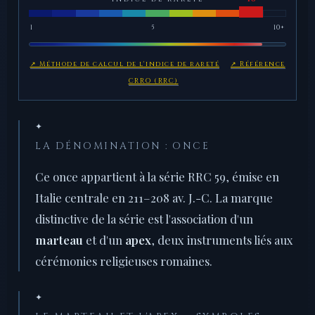
1
5
10+
↗ Méthode de calcul de l'indice de rareté
↗ Référence
CRRO (RRC)
✦
LA DÉNOMINATION : ONCE
Ce once appartient à la série RRC 59, émise en
Italie centrale en 211–208 av. J.-C. La marque
distinctive de la série est l'association d'un
marteau
et d'un
apex
, deux instruments liés aux
cérémonies religieuses romaines.
✦