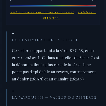
1
5
10+
↗ Méthode de calcul de l'indice de rareté
↗ Référence
CRRO (RRC)
✦
LA DÉNOMINATION : SESTERCE
Ce sesterce appartient à la série RRC 68, émise
en 211–208 av. J.-C. dans un atelier de Sicile. C'est
la dénomination la plus rare de la série : il ne
porte pas d'épi de blé au revers, contrairement
au denier (261AN) et au quinaire (262AN).
✦
LA MARQUE IIS — VALEUR DU SESTERCE