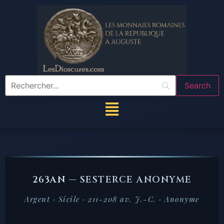
263AN —
SESTERCE ANONYME
Argent · Sicile · 211-208 av. J.-C. · Anonyme