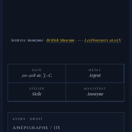
Sesterce Anonyme
·
British Museum
· — ·
LesDioscures 263AN
DATE
MÉTAL
211-208 av. J.-C.
Argent
ATELIER
MAGISTRAT
Sicile
Anonyme
AVERS · DROIT
Anépigraphe / IIS