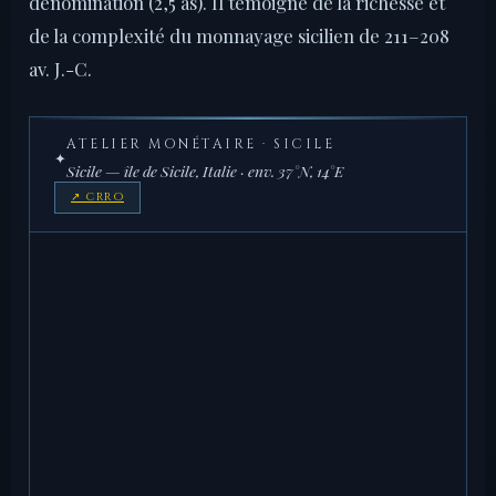
dénomination (2,5 as). Il témoigne de la richesse et
de la complexité du monnayage sicilien de 211–208
av. J.-C.
ATELIER MONÉTAIRE · SICILE
✦
Sicile — île de Sicile, Italie · env. 37°N, 14°E
↗ CRRO