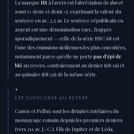
La marque
IIS
à l'avers est l'abréviation de
duo et
semis
(« deux et demi »), exprimant la valeur du
sesterce en as : 2,5 as. Le sesterce républicain en
argent est une dénomination rare, frappée
sporadiquement — celle de la série RRC 68 est
l'une des émissions siciliennes les plus convoitées,
notamment parce qu'elle ne porte
pas d'épi de
blé
au revers, contrairement au denier (68/1a) et
au quinaire (68/2a) de la même série.
✦
LES DIOSCURES AU REVERS
Castor et Pollux sont les divinités tutélaires du
monnayage romain depuis les premiers deniers
(vers 211 av. J.-C.). Fils de Jupiter et de Léda,