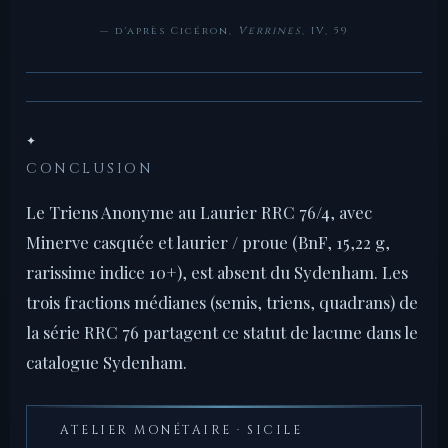
— d'après Cicéron,
Verrines
, IV, 59
✦
CONCLUSION
Le Triens Anonyme au Laurier RRC 76/4, avec
Minerve casquée et laurier / proue (BnF, 15,22 g,
rarissime indice 10+), est absent du Sydenham. Les
trois fractions médianes (semis, triens, quadrans) de
la série RRC 76 partagent ce statut de lacune dans le
catalogue Sydenham.
ATELIER MONÉTAIRE · SICILE