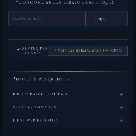
✦
CONCORDANCES BIBLIOGRAPHIQUES
·
76/4
CRAWFORD (RRC)
EXEMPLAIRES
✦
↗ Voir les exemplaires sur CRRO
RECENSÉS
✦
NOTES & RÉFÉRENCES
+
BIBLIOGRAPHIE GÉNÉRALE
+
Crawford,
Roman
, Cambridge
SOURCES PRIMAIRES
M.H.,
Republican
University Press, 1974.
+
Tite-
Ab Urbe
, XXVI, 40–51 (prise de
LIENS WEB EXTERNES
Coinage
Live,
Condita
Carthagène, 209 av. J.-C.).
CRRO — fiche
— Coinage of the Roman
Sydenham,
The Coinage of the
, Spink,