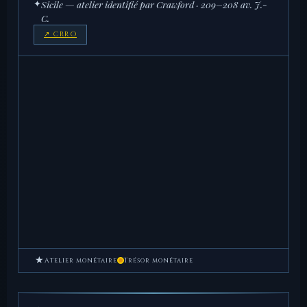
✦
Sicile — atelier identifié par Crawford · 209–208 av. J.-
C.
↗ CRRO
★
Atelier monétaire
Trésor monétaire