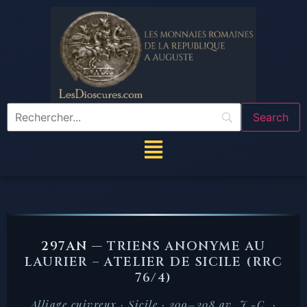
297AN —
TRIENS ANONYME AU
LAURIER – ATELIER DE SICILE (RRC
76/4)
Alliage cuivreux · Sicile · 209–208 av. J.-C. ·