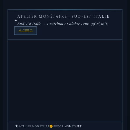
ATELIER MONÉTAIRE · SUD-EST ITALIE
✦
Sud-Est Italie — Bruttium / Calabre · env. 39°N, 16°E
↗ CRRO
★
Atelier monétaire
Trésor monétaire