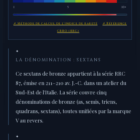
1
5
10+
↗ Méthode de calcul de l'indice de rareté
↗ Référence
CRRO (RRC)
✦
LA DÉNOMINATION : SEXTANS
Ce sextans de bronze appartient à la série RRC
87, émise en 211–210 av. J.-C. dans un atelier du
Sud-Est de l'Italie. La série couvre cinq
dénominations de bronze (as, semis, triens,
quadrans, sextans), toutes unifiées par la marque
V au revers.
✦