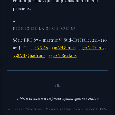
contemporaines qui comprenaient du métal
précieux.
✦
FICHES DE LA SÉRIE RRC 87
Série RRC 87 – marque V, Sud-Est Italie, 211–210
av. J.-C. :
335AN As
·
336AN Semis
·
337AN Triens
·
338AN Quadrans
·
339AN Sextans
« Nota in nummis impressa signum officinae erat. »
— d'après Crawford,
Roman Republican Coinage
, 1974