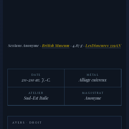
Sextans Anonyme
·
British Museum
· 4,87 g ·
LesDioscures 339AN
DATE
MÉTAL
211-210 av. J.-C.
Alliage cuivreux
ATELIER
MAGISTRAT
Sud-Est Italie
Anonyme
AVERS · DROIT