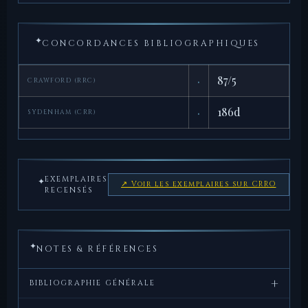
✦
CONCORDANCES BIBLIOGRAPHIQUES
·
87/5
CRAWFORD (RRC)
·
186d
SYDENHAM (CRR)
EXEMPLAIRES
✦
↗ Voir les exemplaires sur CRRO
RECENSÉS
✦
NOTES & RÉFÉRENCES
+
BIBLIOGRAPHIE GÉNÉRALE