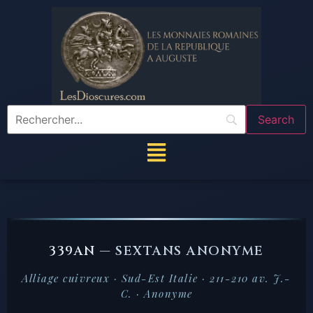
339AN —
SEXTANS ANONYME
Alliage cuivreux · Sud-Est Italie · 211-210 av. J.-
C. · Anonyme